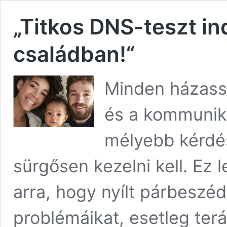
„Titkos DNS-teszt ind
családban!“
Minden házassá
és a kommunik
mélyebb kérdés
sürgősen kezelni kell. Ez
arra, hogy nyílt párbeszé
problémáikat, esetleg ter