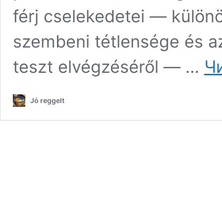
férj cselekedetei — külön
szembeni tétlensége és a
teszt elvégzéséről — …
Ч
Jó reggelt