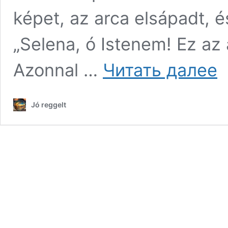
képet, az arca elsápadt, é
„Selena, ó Istenem! Ez az a
„E
Azonnal …
Читать далее
férf
is
me
Jó reggelt
a
vil
–
de
ami
me
an
a
kép
azo
ért
a