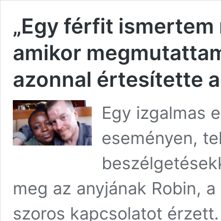
„Egy férfit ismertem
amikor megmutattam
azonnal értesítette 
Egy izgalmas e
eseményen, te
beszélgetésekk
meg az anyjának Robin, a b
szoros kapcsolatot érzett