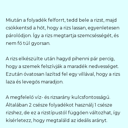
Miután a folyadék felforrt, tedd bele a rizst, majd
csökkentsd a hőt, hogy a rizs lassan, egyenletesen
párolódjon. Így a rizs megtartja szemcsésségét, és
nem fő túl gyorsan.
A rizs elkészülte után hagyd pihenni pár percig,
hogy a szemek felszívják a maradék nedvességet.
Ezután óvatosan lazítsd fel egy villával, hogy a rizs
laza és levegős maradjon.
A megfelelő víz- és rizsarány kulcsfontosságú.
Általában 2 csésze folyadékot használj 1 csésze
rizshez, de ez a rizstípustól függően változhat, így
kísérletezz, hogy megtaláld az ideális arányt.