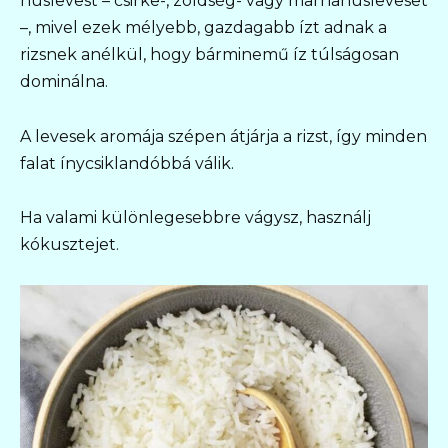
húslevest – csirke-, zöldség- vagy marhahúsleveset
–, mivel ezek mélyebb, gazdagabb ízt adnak a
rizsnek anélkül, hogy bárminemű íz túlságosan
dominálna.
A levesek aromája szépen átjárja a rizst, így minden
falat ínycsiklandóbbá válik.
Ha valami különlegesebbre vágysz, használj
kókusztejet.