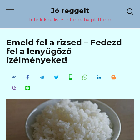
Перейти
Jó reggelt
к
содержанию
Intellektuális és informatív platform
Emeld fel a rizsed – Fedezd
fel a lenyűgöző
ízélményeket!