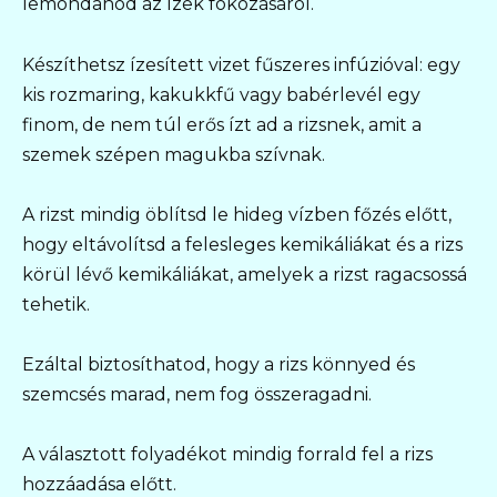
lemondanod az ízek fokozásáról.
Készíthetsz ízesített vizet fűszeres infúzióval: egy
kis rozmaring, kakukkfű vagy babérlevél egy
finom, de nem túl erős ízt ad a rizsnek, amit a
szemek szépen magukba szívnak.
A rizst mindig öblítsd le hideg vízben főzés előtt,
hogy eltávolítsd a felesleges kemikáliákat és a rizs
körül lévő kemikáliákat, amelyek a rizst ragacsossá
tehetik.
Ezáltal biztosíthatod, hogy a rizs könnyed és
szemcsés marad, nem fog összeragadni.
A választott folyadékot mindig forrald fel a rizs
hozzáadása előtt.