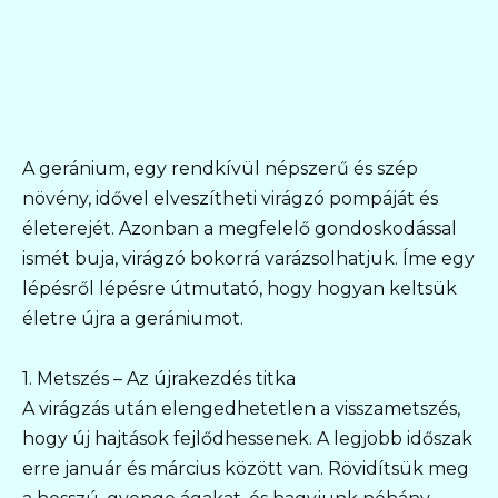
A geránium, egy rendkívül népszerű és szép
növény, idővel elveszítheti virágzó pompáját és
életerejét. Azonban a megfelelő gondoskodással
ismét buja, virágzó bokorrá varázsolhatjuk. Íme egy
lépésről lépésre útmutató, hogy hogyan keltsük
életre újra a gerániumot.
1. Metszés – Az újrakezdés titka
A virágzás után elengedhetetlen a visszametszés,
hogy új hajtások fejlődhessenek. A legjobb időszak
erre január és március között van. Rövidítsük meg