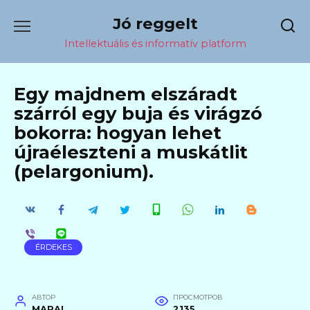
Перейти
Jó reggelt
к
содержанию
Intellektuális és informatív platform
Egy majdnem elszáradt
szárról egy buja és virágzó
bokorra: hogyan lehet
újraéleszteni a muskátlit
(pelargonium).
ÉRDEKES
АВТОР
ПРОСМОТРОВ
MARAL
2135