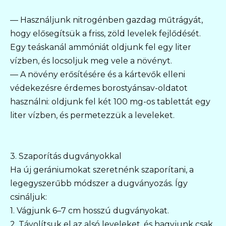
— Használjunk nitrogénben gazdag műtrágyát,
hogy elősegítsük a friss, zöld levelek fejlődését.
Egy teáskanál ammóniát oldjunk fel egy liter
vízben, és locsoljuk meg vele a növényt.
— A növény erősítésére és a kártevők elleni
védekezésre érdemes borostyánsav-oldatot
használni: oldjunk fel két 100 mg-os tablettát egy
liter vízben, és permetezzük a leveleket.
3. Szaporítás dugványokkal
Ha új gerániumokat szeretnénk szaporítani, a
legegyszerűbb módszer a dugványozás. Így
csináljuk:
1. Vágjunk 6–7 cm hosszú dugványokat.
2. Távolítsuk el az alsó leveleket, és hagyjunk csak