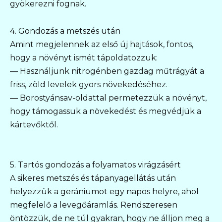
gyökerezni fognak.
4. Gondozás a metszés után
Amint megjelennek az első új hajtások, fontos,
hogy a növényt ismét tápoldatozzuk:
— Használjunk nitrogénben gazdag műtrágyát a
friss, zöld levelek gyors növekedéséhez.
— Borostyánsav-oldattal permetezzük a növényt,
hogy támogassuk a növekedést és megvédjük a
kártevőktől.
5. Tartós gondozás a folyamatos virágzásért
A sikeres metszés és tápanyagellátás után
helyezzük a gerániumot egy napos helyre, ahol
megfelelő a levegőáramlás. Rendszeresen
öntözzük, de ne túl gyakran, hogy ne álljon meg a