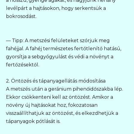
a hosszú, gyenge ágakat, és hagyjunk néhány
levélpárt a hajtásokon, hogy serkentsük a
bokrosodást.
— Tipp: A metszési felületeket szórjuk meg
fahéjjal. A fahéj természetes fertőtlenítő hatású,
gyorsítja a sebgyógyulást és védi a növényt a
fertőzésektől.
2. Öntözés és tápanyagellátás módosítása
A metszés után a geránium pihenőidőszakba lép.
Ekkor csökkenteni kell az öntözést. Amikor a
növény új hajtásokat hoz, fokozatosan
visszaállíthatjuk az öntözést, és elkezdhetjük a
tápanyagok pótlását is.