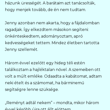
házunk ürességét. A barátaim azt tanácsolták,
hogy menjek tovább, de én nem tudtam.
Jenny azonban nem akarta, hogy a fájdalomban
ragadjak. Így elkezdtem másokon segíteni:
önkénteskedtem, adományoztam, apró
kedvességeket tettem. Mindez életben tartotta
Jenny szellemét.
Három évvel ezelőtt egy hideg téli estén
találkoztam a hajléktalan nővel. A szemeiben ott
volt a múlt emléke. Odaadta a kabátomat, adtam
neki ételt és a számomat, ha bárminemű
segítségre lenne szüksége.
„Reményt adtál nekem” – mondta, mikor három
évvel később újra ott állt előttem.