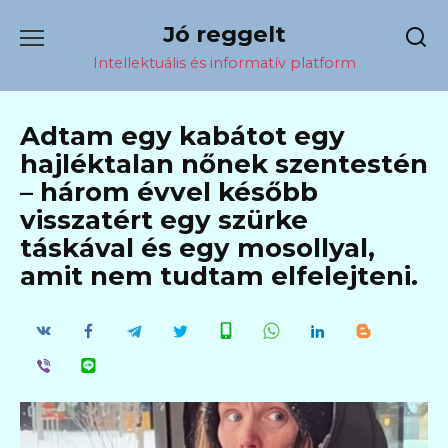
Перейти
Jó reggelt
к
содержанию
Intellektuális és informatív platform
Adtam egy kabátot egy
hajléktalan nőnek szentestén
– három évvel később
visszatért egy szürke
táskával és egy mosollyal,
amit nem tudtam elfelejteni.