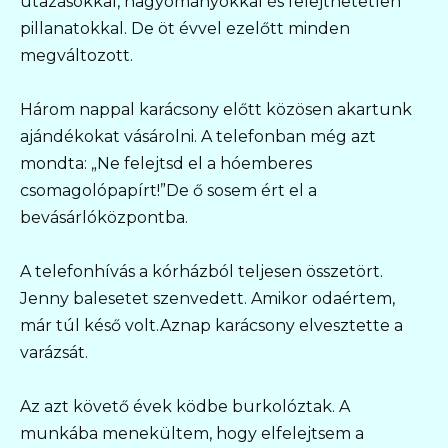
utazásokkal, hagyományokkal és felejthetetlen
pillanatokkal. De öt évvel ezelőtt minden
megváltozott.
Három nappal karácsony előtt közösen akartunk
ajándékokat vásárolni. A telefonban még azt
mondta: „Ne felejtsd el a hóemberes
csomagolópapírt!”De ő sosem ért el a
bevásárlóközpontba.
A telefonhívás a kórházból teljesen összetört.
Jenny balesetet szenvedett. Amikor odaértem,
már túl késő volt.Aznap karácsony elvesztette a
varázsát.
Az azt követő évek ködbe burkolóztak. A
munkába menekültem, hogy elfelejtsem a