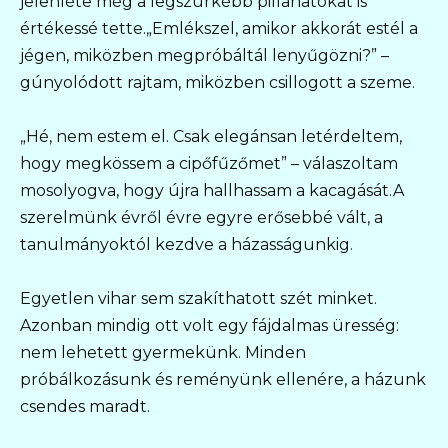
jelenléte még a legszürkébb pillanatokat is
értékessé tette.„Emlékszel, amikor akkorát estél a
jégen, miközben megpróbáltál lenyűgözni?” –
gúnyolódott rajtam, miközben csillogott a szeme.
„Hé, nem estem el. Csak elegánsan letérdeltem,
hogy megkössem a cipőfűzőmet” – válaszoltam
mosolyogva, hogy újra hallhassam a kacagását.A
szerelmünk évről évre egyre erősebbé vált, a
tanulmányoktól kezdve a házasságunkig.
Egyetlen vihar sem szakíthatott szét minket.
Azonban mindig ott volt egy fájdalmas üresség:
nem lehetett gyermekünk. Minden
próbálkozásunk és reményünk ellenére, a házunk
csendes maradt.