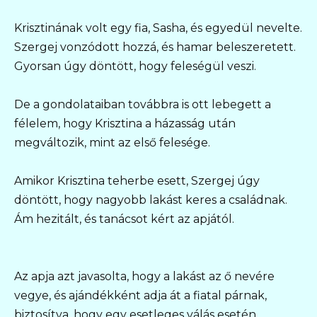
Krisztinának volt egy fia, Sasha, és egyedül nevelte.
Szergej vonzódott hozzá, és hamar beleszeretett.
Gyorsan úgy döntött, hogy feleségül veszi.
De a gondolataiban továbbra is ott lebegett a
félelem, hogy Krisztina a házasság után
megváltozik, mint az első felesége.
Amikor Krisztina teherbe esett, Szergej úgy
döntött, hogy nagyobb lakást keres a családnak.
Ám hezitált, és tanácsot kért az apjától.
Az apja azt javasolta, hogy a lakást az ő nevére
vegye, és ajándékként adja át a fiatal párnak,
biztosítva, hogy egy esetleges válás esetén