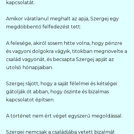
kapcsolatát.
Amikor váratlanul meghalt az apja, Szergej egy
megdöbbentő felfedezést tett:
A felesége, akiről sosem hitte volna, hogy pénzre
és vagyoni dolgokra vágyik, titokban megnövelte a
család vagyonát, és becsapta Szergej apját az
utolsó hónapjaiban.
Szergej rájött, hogy a saját félelmei és kétségei
gátolják őt abban, hogy őszinte és bizalmas
kapcsolatot építsen.
A történet nem ért véget egyszerű megoldással.
Szergej nemcsak a családjába vetett bizalmát