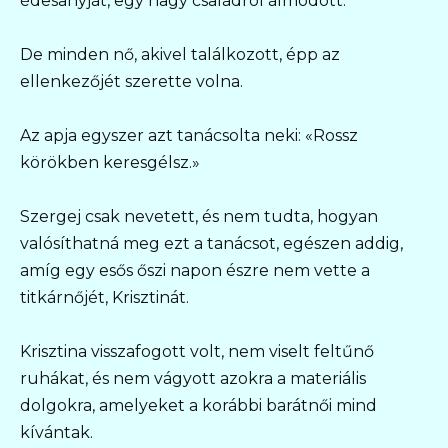
édesanyját, egy nagy családról álmodott.
De minden nő, akivel találkozott, épp az
ellenkezőjét szerette volna.
Az apja egyszer azt tanácsolta neki: «Rossz
körökben keresgélsz.»
Szergej csak nevetett, és nem tudta, hogyan
valósíthatná meg ezt a tanácsot, egészen addig,
amíg egy esős őszi napon észre nem vette a
titkárnőjét, Krisztinát.
Krisztina visszafogott volt, nem viselt feltűnő
ruhákat, és nem vágyott azokra a materiális
dolgokra, amelyeket a korábbi barátnői mind
kívántak.