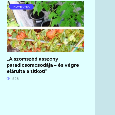
NÖVÉNYEK
„A szomszéd asszony
paradicsomcsodája – és végre
elárulta a titkot!”
826