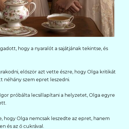
dott, hogy a nyaralót a sajátjának tekintse, és
akodni, először azt vette észre, hogy Olga kritikát
tt néhány szem epret leszedni.
Igor próbálta lecsillapítani a helyzetet, Olga egyre
tt.
e, hogy Olga nemcsak leszedte az epret, hanem
ben és az ő cukrával.