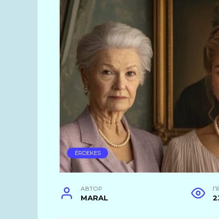
ÉRDEKES
АВТОР
П
MARAL
2