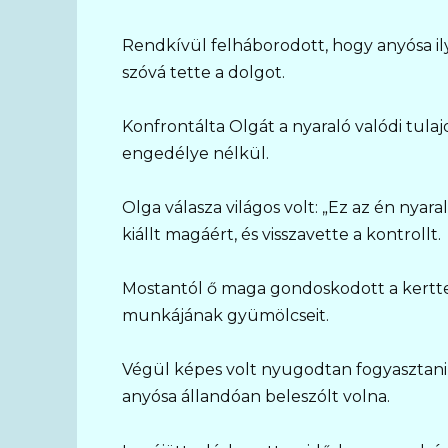
Rendkívül felháborodott, hogy anyósa il
szóvá tette a dolgot.
Konfrontálta Olgát a nyaraló valódi tulaj
engedélye nélkül.
Olga válasza világos volt: „Ez az én nyara
kiállt magáért, és visszavette a kontrollt.
Mostantól ő maga gondoskodott a kerttel
munkájának gyümölcseit.
Végül képes volt nyugodtan fogyasztani 
anyósa állandóan beleszólt volna.