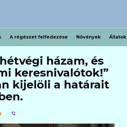
s
A régészet felfedezése
Növények
Állatok
hétvégi házam, és
i keresnivalótok!”
n kijelöli a határait
ben.