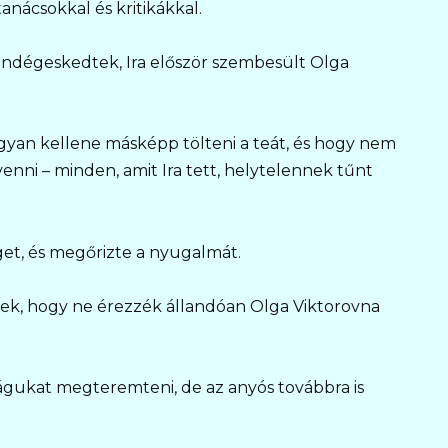
anácsokkal és kritikákkal.
endégeskedtek, Ira először szembesült Olga
yan kellene másképp tölteni a teát, és hogy nem
nni – minden, amit Ira tett, helytelennek tűnt
get, és megőrizte a nyugalmát.
ztek, hogy ne érezzék állandóan Olga Viktorovna
ságukat megteremteni, de az anyós továbbra is