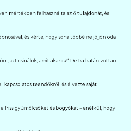
yen mértékben felhasználta az ő tulajdonát, és
donosával, és kérte, hogy soha többé ne jöjjön oda
lóm, azt csinálok, amit akarok!“ De Ira határozottan
 kapcsolatos teendőkről, és élvezte saját
a friss gyümölcsöket és bogyókat – anélkül, hogy