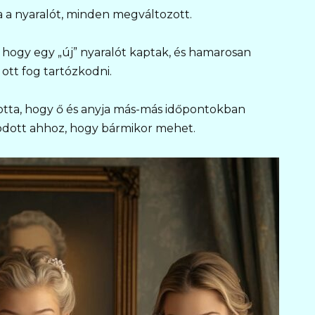
a a nyaralót, minden megváltozott.
 hogy egy „új” nyaralót kaptak, és hamarosan
 ott fog tartózkodni.
lotta, hogy ő és anyja más-más időpontokban
odott ahhoz, hogy bármikor mehet.