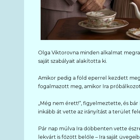
Olga Viktorovna minden alkalmat megraga
saját szabályait alakította ki.
Amikor pedig a föld eperrel kezdett megr
fogalmazott meg, amikor Ira próbálkozo
„Még nem érett!“, figyelmeztette, és bár 
inkább át vette az irányítást a terület fele
Pár nap múlva Ira döbbenten vette észr
lekvárt is főzött belőle – Ira saját üvegei