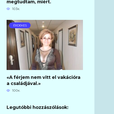
megtudtam, miért.
103к.
ÉRDEKES
«A férjem nem vitt el vakációra
a családjával.»
100к.
Legutóbbi hozzászólások: