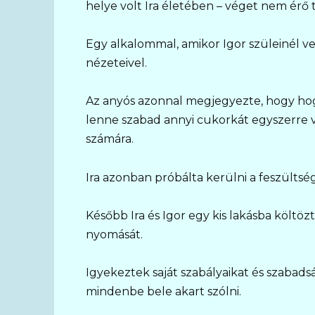
helye volt Ira életében – véget nem érő t
Egy alkalommal, amikor Igor szüleinél v
nézeteivel.
Az anyós azonnal megjegyezte, hogy hog
lenne szabad annyi cukorkát egyszerre ve
számára.
Ira azonban próbálta kerülni a feszültsé
Később Ira és Igor egy kis lakásba költö
nyomását.
Igyekeztek saját szabályaikat és szabad
mindenbe bele akart szólni.