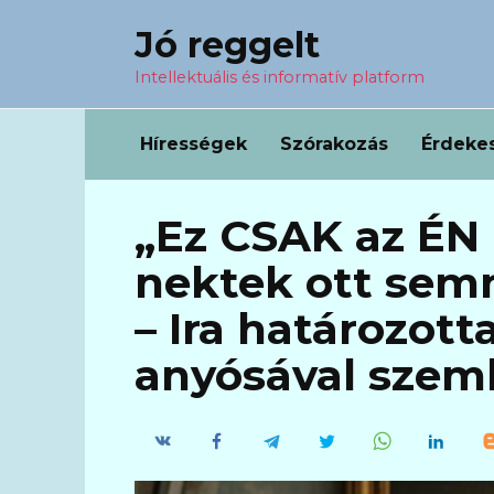
Перейти
Jó reggelt
к
содержанию
Intellektuális és informatív platform
Hírességek
Szórakozás
Érdeke
„Ez CSAK az ÉN 
nektek ott semm
– Ira határozotta
anyósával szem