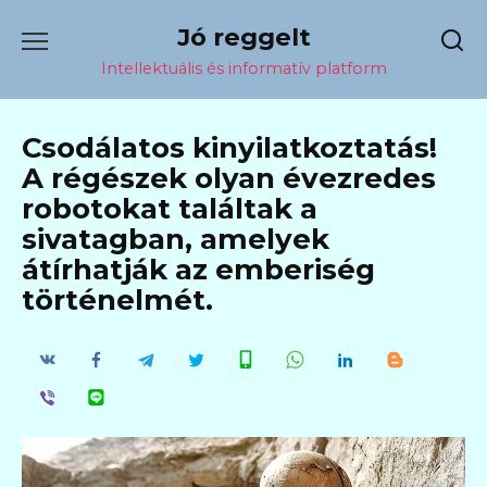
Перейти
Jó reggelt
к
содержанию
Intellektuális és informatív platform
Csodálatos kinyilatkoztatás!
A régészek olyan évezredes
robotokat találtak a
sivatagban, amelyek
átírhatják az emberiség
történelmét.