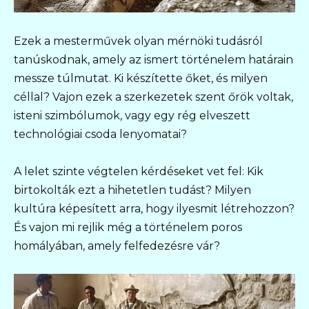
Ezek a mesterművek olyan mérnöki tudásról
tanúskodnak, amely az ismert történelem határain
messze túlmutat. Ki készítette őket, és milyen
céllal? Vajon ezek a szerkezetek szent őrök voltak,
isteni szimbólumok, vagy egy rég elveszett
technológiai csoda lenyomatai?
A lelet szinte végtelen kérdéseket vet fel: Kik
birtokolták ezt a hihetetlen tudást? Milyen
kultúra képesített arra, hogy ilyesmit létrehozzon?
És vajon mi rejlik még a történelem poros
homályában, amely felfedezésre vár?