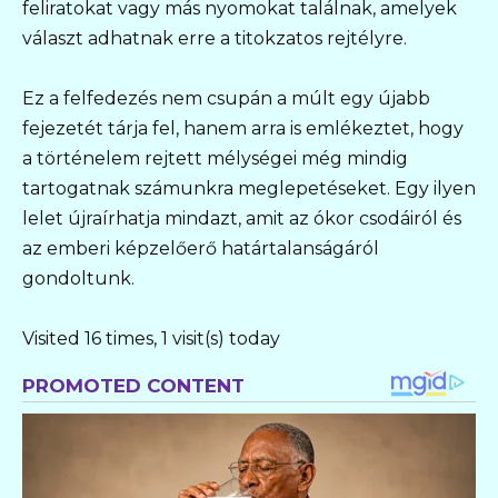
feliratokat vagy más nyomokat találnak, amelyek
választ adhatnak erre a titokzatos rejtélyre.
Ez a felfedezés nem csupán a múlt egy újabb
fejezetét tárja fel, hanem arra is emlékeztet, hogy
a történelem rejtett mélységei még mindig
tartogatnak számunkra meglepetéseket. Egy ilyen
lelet újraírhatja mindazt, amit az ókor csodáiról és
az emberi képzelőerő határtalanságáról
gondoltunk.
Visited 16 times, 1 visit(s) today