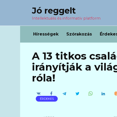
Перейти
Jó reggelt
к
содержанию
Intellektuális és informatív platform
Hírességek
Szórakozás
Érdeke
A 13 titkos csal
irányítják a vil
róla!
ÉRDEKES