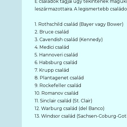
E családok tagjai úgy tekintenek magukra
leszármazottaira. A legismertebb család
1. Rothschild család (Bayer vagy Bower)
2. Bruce család
3. Cavendish család (Kennedy)
4. Medici család
5. Hannoveri család
6. Habsburg család
7. Krupp család
8. Plantagenet család
9. Rockefeller család
10. Romanov család
11. Sinclair család (St. Clair)
12. Warburg család (del Banco)
13. Windsor család (Sachsen-Coburg-Got