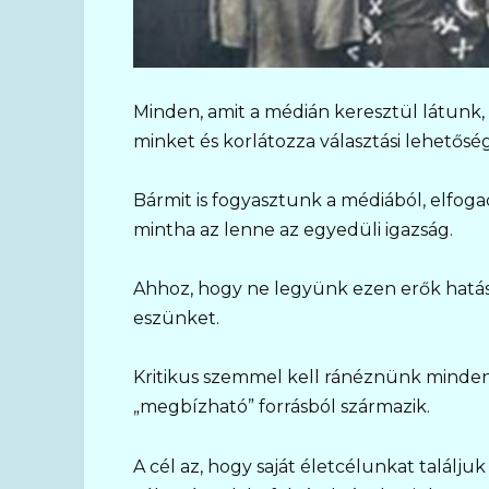
Minden, amit a médián keresztül látunk, 
minket és korlátozza választási lehetősé
Bármit is fogyasztunk a médiából, elfog
mintha az lenne az egyedüli igazság.
Ahhoz, hogy ne legyünk ezen erők hatása
eszünket.
Kritikus szemmel kell ránéznünk minden 
„megbízható” forrásból származik.
A cél az, hogy saját életcélunkat találj