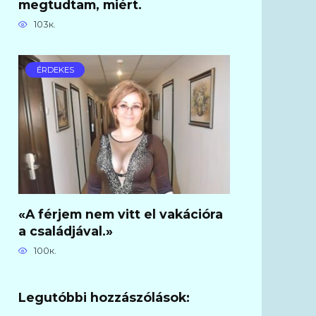
megtudtam, miért.
103к.
ÉRDEKES
«A férjem nem vitt el vakációra
a családjával.»
100к.
Legutóbbi hozzászólások: