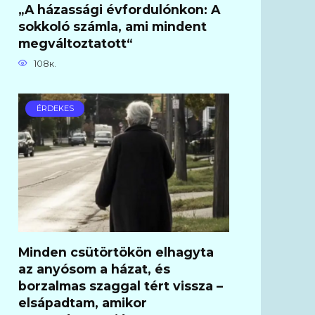
„A házassági évfordulónkon: A
sokkoló számla, ami mindent
megváltoztatott“
108к.
ÉRDEKES
Minden csütörtökön elhagyta
az anyósom a házat, és
borzalmas szaggal tért vissza –
elsápadtam, amikor