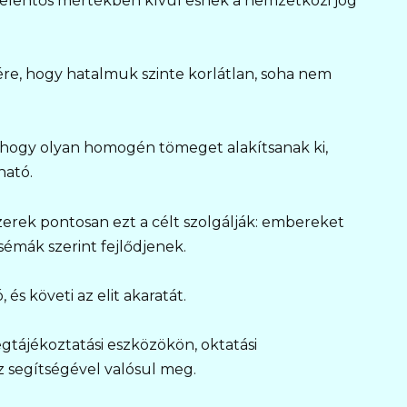
 jelentős mértékben kívül esnek a nemzetközi jog
ére, hogy hatalmuk szinte korlátlan, soha nem
t, hogy olyan homogén tömeget alakítsanak ki,
ható.
zerek pontosan ezt a célt szolgálják: embereket
émák szerint fejlődjenek.
s követi az elit akaratát.
tájékoztatási eszközökön, oktatási
 segítségével valósul meg.