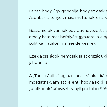
Lehet, hogy úgy gondolja, hogy ez csak 
Azonban a tények mást mutatnak, és a k
Beszámolók vannak egy úgynevezett „13 cs
amely hatalmas befolyást gyakorol a vilá
politikai hatalommal rendelkeznek.
Ezek a családok nemcsak saját országuk
játszanak.
A „Tanács” állítólag azokat a szálakat ir
mozgatnak, ami azt jelenti, hogy a Föld
„uralkodók” képvisel, irányítja a többi 99