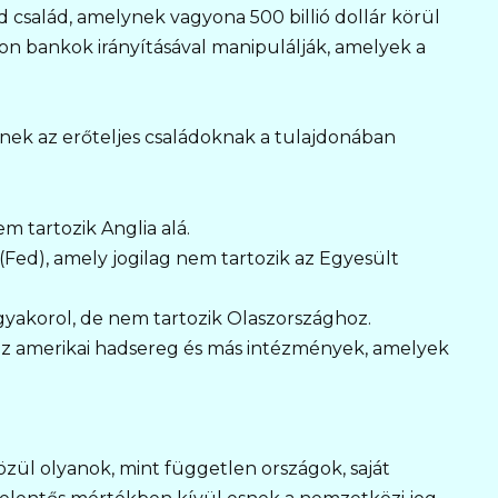
 család, amelynek vagyona 500 billió dollár körül
on bankok irányításával manipulálják, amelyek a
ek az erőteljes családoknak a tulajdonában
m tartozik Anglia alá.
Fed), amely jogilag nem tartozik az Egyesült
gyakorol, de nem tartozik Olaszországhoz.
az amerikai hadsereg és más intézmények, amelyek
ül olyanok, mint független országok, saját