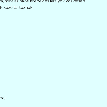
, mint az ókori istenek és királyok közvetlen
ok közé tartoznak:
ha)