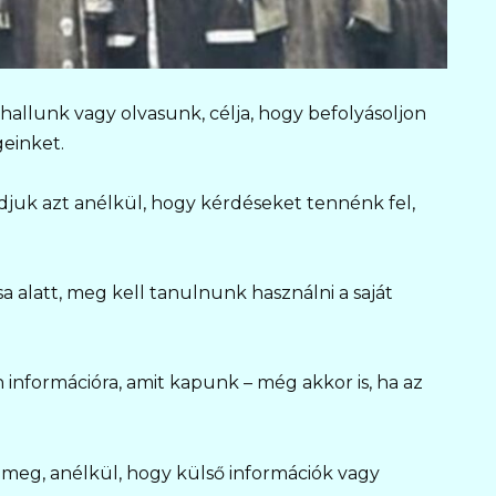
hallunk vagy olvasunk, célja, hogy befolyásoljon
geinket.
adjuk azt anélkül, hogy kérdéseket tennénk fel,
 alatt, meg kell tanulnunk használni a saját
információra, amit kapunk – még akkor is, ha az
uk meg, anélkül, hogy külső információk vagy