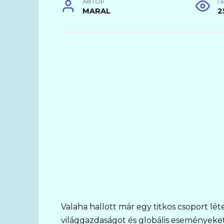
АВТОР
П
MARAL
2
Valaha hallott már egy titkos csoport lét
világgazdaságot és globális eseményeke