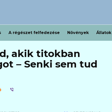
s
A régészet felfedezése
Növények
Állatok
ád, akik titokban
ágot – Senki sem tud