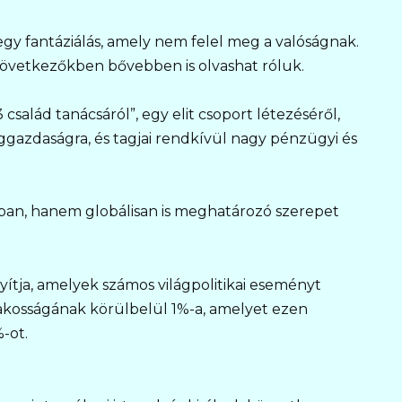
egy fantáziálás, amely nem felel meg a valóságnak.
övetkezőkben bővebben is olvashat róluk.
alád tanácsáról”, egy elit csoport létezéséről,
ggazdaságra, és tagjai rendkívül nagy pénzügyi és
ban, hanem globálisan is meghatározó szerepet
ányítja, amelyek számos világpolitikai eseményt
 lakosságának körülbelül 1%-a, amelyet ezen
%-ot.