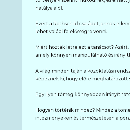
törvényeik szerint működnek, és emiatt
hatálya alól.
Ezért a Rothschild családot, annak ellen
lehet valódi felelősségre vonni.
Miért hozták létre ezt a tanácsot? Azér
amely könnyen manipulálható és irányít
A világ minden táján a közoktatási rends
képeznek ki, hogy előre meghatározott s
Egy ilyen tömeg könnyebben irányítható, é
Hogyan történik mindez? Mindez a tömeg
intézményeken és természetesen a pénz