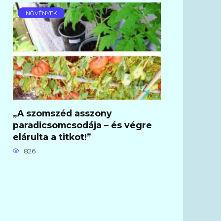
NÖVÉNYEK
„A szomszéd asszony
paradicsomcsodája – és végre
elárulta a titkot!”
826