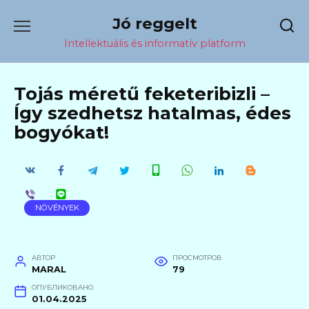
Перейти
Jó reggelt
к
содержанию
Intellektuális és informatív platform
Tojás méretű feketeribizli –
Így szedhetsz hatalmas, édes
bogyókat!
NÖVÉNYEK
АВТОР
ПРОСМОТРОВ
MARAL
79
ОПУБЛИКОВАНО
01.04.2025