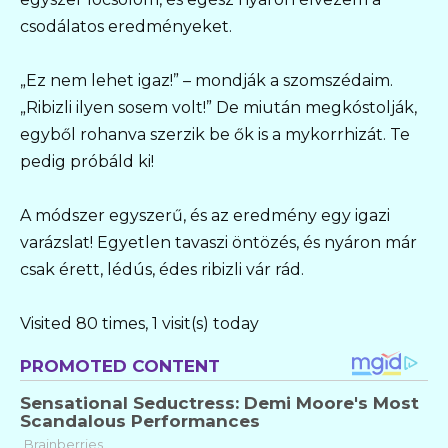
csodálatos eredményeket.
„Ez nem lehet igaz!” – mondják a szomszédaim.
„Ribizli ilyen sosem volt!” De miután megkóstolják,
egyből rohanva szerzik be ők is a mykorrhizát. Te
pedig próbáld ki!
A módszer egyszerű, és az eredmény egy igazi
varázslat! Egyetlen tavaszi öntözés, és nyáron már
csak érett, lédús, édes ribizli vár rád.
Visited 80 times, 1 visit(s) today