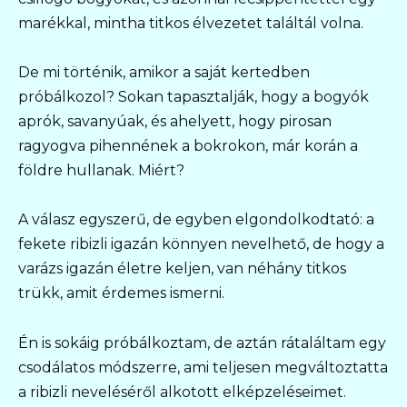
marékkal, mintha titkos élvezetet találtál volna.
De mi történik, amikor a saját kertedben
próbálkozol? Sokan tapasztalják, hogy a bogyók
aprók, savanyúak, és ahelyett, hogy pirosan
ragyogva pihennének a bokrokon, már korán a
földre hullanak. Miért?
A válasz egyszerű, de egyben elgondolkodtató: a
fekete ribizli igazán könnyen nevelhető, de hogy a
varázs igazán életre keljen, van néhány titkos
trükk, amit érdemes ismerni.
Én is sokáig próbálkoztam, de aztán rátaláltam egy
csodálatos módszerre, ami teljesen megváltoztatta
a ribizli neveléséről alkotott elképzeléseimet.