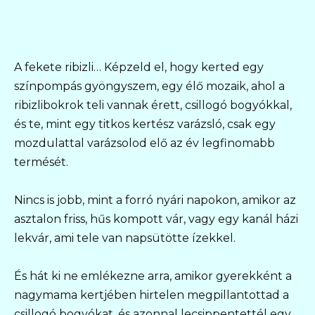
A fekete ribizli… Képzeld el, hogy kerted egy
színpompás gyöngyszem, egy élő mozaik, ahol a
ribizlibokrok teli vannak érett, csillogó bogyókkal,
és te, mint egy titkos kertész varázsló, csak egy
mozdulattal varázsolod elő az év legfinomabb
termését.
Nincs is jobb, mint a forró nyári napokon, amikor az
asztalon friss, hűs kompott vár, vagy egy kanál házi
lekvár, ami tele van napsütötte ízekkel.
És hát ki ne emlékezne arra, amikor gyerekként a
nagymama kertjében hirtelen megpillantottad a
csillogó bogyókat, és azonnal lecsippentettél egy