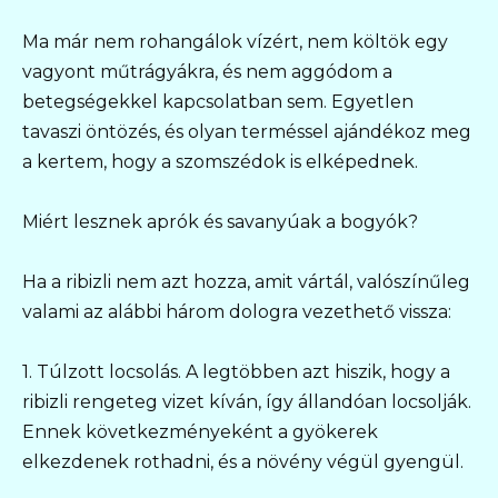
Ma már nem rohangálok vízért, nem költök egy
vagyont műtrágyákra, és nem aggódom a
betegségekkel kapcsolatban sem. Egyetlen
tavaszi öntözés, és olyan terméssel ajándékoz meg
a kertem, hogy a szomszédok is elképednek.
Miért lesznek aprók és savanyúak a bogyók?
Ha a ribizli nem azt hozza, amit vártál, valószínűleg
valami az alábbi három dologra vezethető vissza:
1. Túlzott locsolás. A legtöbben azt hiszik, hogy a
ribizli rengeteg vizet kíván, így állandóan locsolják.
Ennek következményeként a gyökerek
elkezdenek rothadni, és a növény végül gyengül.