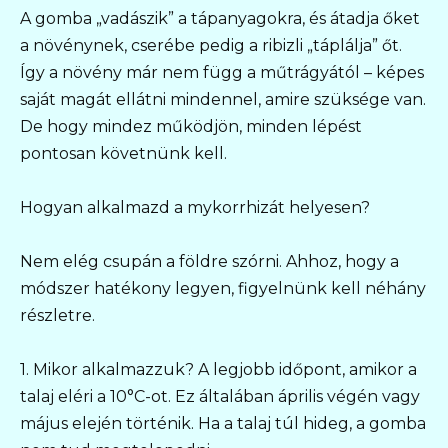
A gomba „vadászik” a tápanyagokra, és átadja őket
a növénynek, cserébe pedig a ribizli „táplálja” őt.
Így a növény már nem függ a műtrágyától – képes
saját magát ellátni mindennel, amire szüksége van.
De hogy mindez működjön, minden lépést
pontosan követnünk kell.
Hogyan alkalmazd a mykorrhizát helyesen?
Nem elég csupán a földre szórni. Ahhoz, hogy a
módszer hatékony legyen, figyelnünk kell néhány
részletre.
1. Mikor alkalmazzuk? A legjobb időpont, amikor a
talaj eléri a 10°C-ot. Ez általában április végén vagy
május elején történik. Ha a talaj túl hideg, a gomba