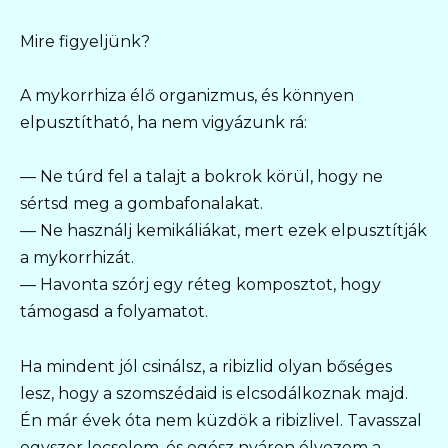
Mire figyeljünk?
A mykorrhiza élő organizmus, és könnyen
elpusztítható, ha nem vigyázunk rá:
— Ne túrd fel a talajt a bokrok körül, hogy ne
sértsd meg a gombafonalakat.
— Ne használj kemikáliákat, mert ezek elpusztítják
a mykorrhizát.
— Havonta szórj egy réteg komposztot, hogy
támogasd a folyamatot.
Ha mindent jól csinálsz, a ribizlid olyan bőséges
lesz, hogy a szomszédaid is elcsodálkoznak majd.
Én már évek óta nem küzdök a ribizlivel. Tavasszal
egyszer locsolom, és egész nyáron élvezem a