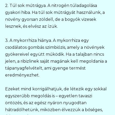
2. Túl sok műtrágya. A nitrogén túladagolása
gyakori hiba. Ha túl sok műtrágyát használunk, a
növény gyorsan zöldell, de a bogyók vizesek
lesznek, és elvész az ízük.
3. A mykorrhiza hiánya. A mykorrhiza egy
csodálatos gombás szimbiózis, amely a növények
gyökereivel együtt működik. Ha a talajban nincs
jelen, a ribizlinek saját magának kell megoldania a
tápanyagfelvételt, ami gyenge termést
eredményezhet.
Ezeket mind korrigálhatjuk, de létezik egy sokkal
egyszerűbb megoldás is – egyetlen tavaszi
öntözés, és az egész nyáron nyugodtan
hátradőlhetünk, miközben élvezzük a bőséges,