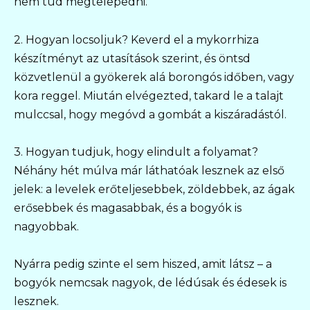
nem tud megtelepedni.
2. Hogyan locsoljuk? Keverd el a mykorrhiza
készítményt az utasítások szerint, és öntsd
közvetlenül a gyökerek alá borongós időben, vagy
kora reggel. Miután elvégezted, takard le a talajt
mulccsal, hogy megóvd a gombát a kiszáradástól.
3. Hogyan tudjuk, hogy elindult a folyamat?
Néhány hét múlva már láthatóak lesznek az első
jelek: a levelek erőteljesebbek, zöldebbek, az ágak
erősebbek és magasabbak, és a bogyók is
nagyobbak.
Nyárra pedig szinte el sem hiszed, amit látsz – a
bogyók nemcsak nagyok, de lédúsak és édesek is
lesznek.