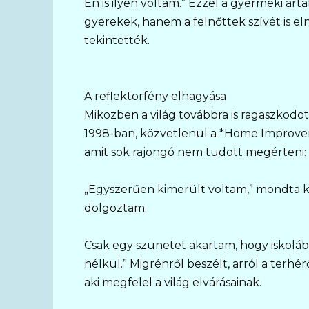
Én is ilyen voltam.” Ezzel a gyermeki árt
gyerekek, hanem a felnőttek szívét is el
tekintették.
A reflektorfény elhagyása
Miközben a világ továbbra is ragaszkodo
1998-ban, közvetlenül a *Home Improvem
amit sok rajongó nem tudott megérteni:
„Egyszerűen kimerült voltam,” mondta k
dolgoztam.
Csak egy szünetet akartam, hogy iskoláb
nélkül.” Migrénről beszélt, arról a terhér
aki megfelel a világ elvárásainak.