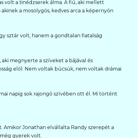
olt a tinédzserek álma. A fiú, aki mellett
s akinek a mosolygós, kedves arca a képernyőn
 sztár volt, hanem a gondtalan fiatalság
z, aki megnyerte a szíveket a bájával és
osság elől. Nem voltak búcsúk, nem voltak drámai
ai napig sok rajongó szívében ott él. Mi történt
. Amikor Jonathan elvállalta Randy szerepét a
még gyerek volt.