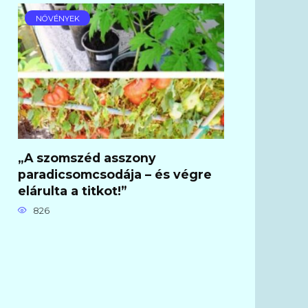
NÖVÉNYEK
„A szomszéd asszony
paradicsomcsodája – és végre
elárulta a titkot!”
826