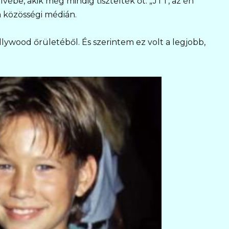
vébe, akik még mindig tisztelték őt. „JTT, az én
a közösségi médián.
llywood őrületéből. És szerintem ez volt a legjobb,