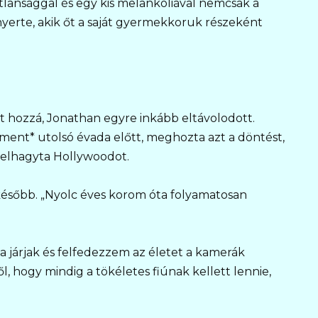
atlansággal és egy kis melankóliával nemcsak a
nyerte, akik őt a saját gyermekkoruk részeként
tt hozzá, Jonathan egyre inkább eltávolodott.
ent* utolsó évada előtt, meghozta azt a döntést,
 elhagyta Hollywoodot.
ésőbb. „Nyolc éves korom óta folyamatosan
a járjak és felfedezzem az életet a kamerák
ől, hogy mindig a tökéletes fiúnak kellett lennie,