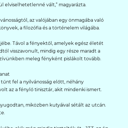
l elviselhetetlenné vált,” magyarázta.
lvánosságtól, az valójában egy önmagába való
önyvek, a filozófia és a történelem világába.
ébe. Távol a fényektől, amelyek egész életét
tól visszavonult, mindig egy része maradt a
zívünkben meleg fényként pislákolt tovább.
lanat
tűnt fel a nyilvánosság előtt, néhány
 az a fénylő tinisztár, akit mindenki ismert.
 nyugodtan, miközben kutyáival sétált az utcán.
te.