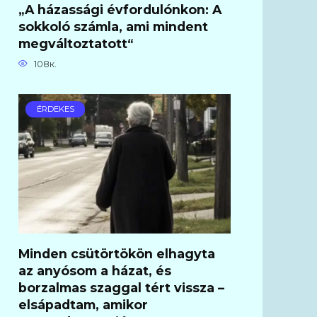
„A házassági évfordulónkon: A
sokkoló számla, ami mindent
megváltoztatott“
108к.
ÉRDEKES
Minden csütörtökön elhagyta
az anyósom a házat, és
borzalmas szaggal tért vissza –
elsápadtam, amikor