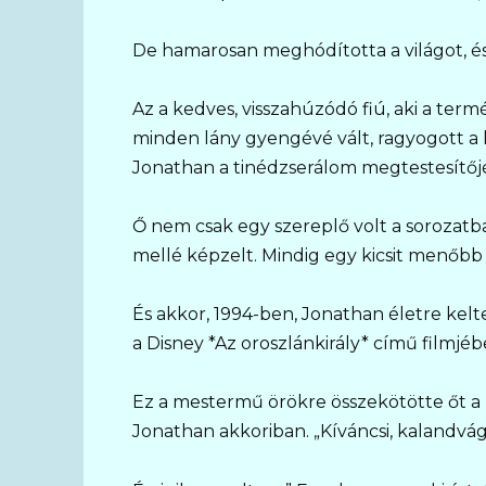
De hamarosan meghódította a világot, és
Az a kedves, visszahúzódó fiú, aki a term
minden lány gyengévé vált, ragyogott a 
Jonathan a tinédzserálom megtestesítőjé
Ő nem csak egy szereplő volt a sorozatb
mellé képzelt. Mindig egy kicsit menőbb 
És akkor, 1994-ben, Jonathan életre kelt
a Disney *Az oroszlánkirály* című filmjéb
Ez a mestermű örökre összekötötte őt a r
Jonathan akkoriban. „Kíváncsi, kalandvág