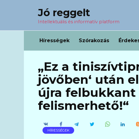
Перейти
Jó reggelt
к
содержанию
Intellektuális és informatív platform
Hírességek
Szórakozás
Érdeke
„Ez a tiniszívtip
jövőben‘ után e
újra felbukkant 
felismerhető!“
HÍRESSÉGEK