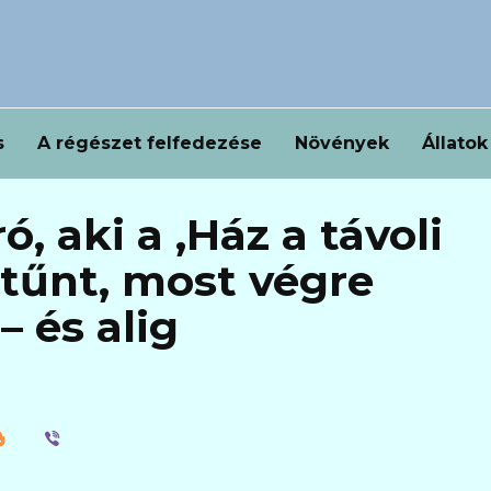
s
A régészet felfedezése
Növények
Állatok
ró, aki a ‚Ház a távoli
ltűnt, most végre
– és alig