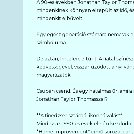
A 90-es években Jonathan Taylor Thomas v
mindenkinek könnyen elrepült az idő, é
mindenkit elbűvölt.
Egy egész generáció számára nemcsak egy
szimbóluma.
De aztán, hirtelen, eltűnt. A fiatal színés
kedvességével, visszahúzódott a nyilván
magyarázatok.
Csupán csend. És egy hatalmas űr, ami a m
Jonathan Taylor Thomasszal?
**A tinédzser sztárból ikonná válás**
Mindez az 1990-es évek elején kezdődött
*Home Improvement* című sorozatban, 