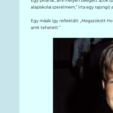
Egy pillanat, ami mélyen beégett azok szí
alapiskolai szerelmem,” írta egy rajongó 
Egy másik így reflektált: „Megszökött Ho
amit tehetett.”