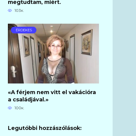
megtudtam, miért.
103к.
ÉRDEKES
«A férjem nem vitt el vakációra
a családjával.»
100к.
Legutóbbi hozzászólások: