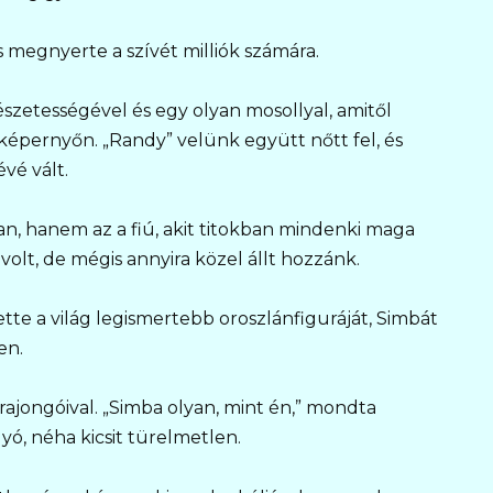
 megnyerte a szívét milliók számára.
észetességével és egy olyan mosollyal, amitől
képernyőn. „Randy” velünk együtt nőtt fel, és
vé vált.
an, hanem az a fiú, akit titokban mindenki maga
volt, de mégis annyira közel állt hozzánk.
ette a világ legismertebb oroszlánfiguráját, Simbát
en.
ajongóival. „Simba olyan, mint én,” mondta
yó, néha kicsit türelmetlen.