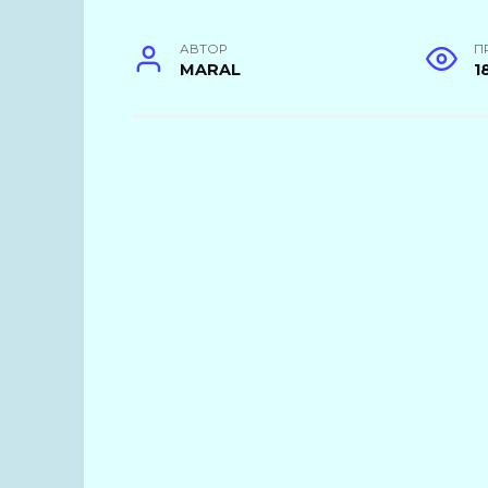
АВТОР
П
MARAL
1