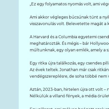
„Ez egy folyamatos nyomás volt, ami végü
Ami akkor végleges búcsúnak tűnt a nyi
visszavonulás volt. Belevetette magát a k
A Harvard és a Columbia egyetemi csendj
meghatározták. És mégis – bár Hollywood
múltunknak, egy olyan emlék, amely a s
Egy ritka újra találkozás, egy csendes pil
Az évek teltek. Jonathan már csak ritkán 
vendégszereplésre, de soha többé nem volt
Aztán, 2023-ban, hirtelen újra ott volt –
Nélkülük a villanó fények, a média őrüle