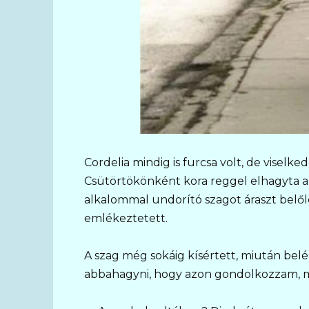
Cordelia mindig is furcsa volt, de viselk
Csütörtökönként kora reggel elhagyta a h
alkalommal undorító szagot áraszt belőle
emlékeztetett.
A szag még sokáig kísértett, miután be
abbahagyni, hogy azon gondolkozzam, mit 