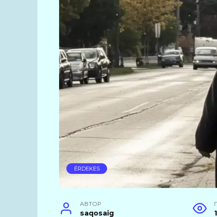
ÉRDEKES
АВТОР
saqosaig