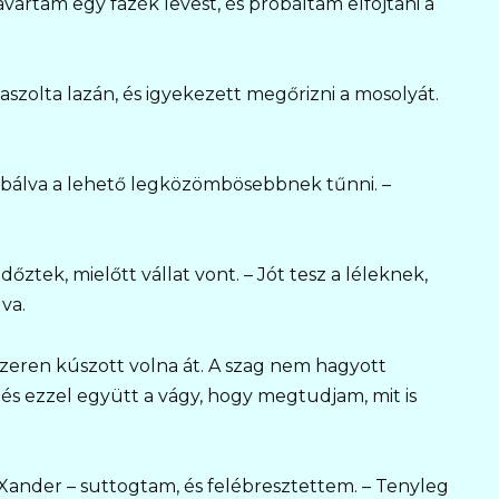
artam egy fazék levest, és próbáltam elfojtani a
laszolta lazán, és igyekezett megőrizni a mosolyát.
bálva a lehető legközömbösebbnek tűnni. –
dőztek, mielőtt vállat vont. – Jót tesz a léleknek,
va.
zeren kúszott volna át. A szag nem hagyott
s ezzel együtt a vágy, hogy megtudjam, mit is
Xander – suttogtam, és felébresztettem. – Tenyleg