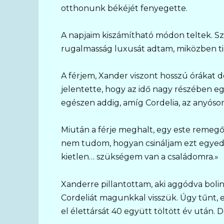
otthonunk békéjét fenyegette.
A napjaim kiszámítható módon teltek. S
rugalmasság luxusát adtam, miközben tis
A férjem, Xander viszont hosszú órákat d
jelentette, hogy az idő nagy részében egy
egészen addig, amíg Cordelia, az anyós
Miután a férje meghalt, egy este remegő
nem tudom, hogyan csináljam ezt egyedül
kietlen… szükségem van a családomra.»
Xanderre pillantottam, aki aggódva bol
Cordeliát magunkkal visszük. Úgy tűnt, e
el élettársát 40 együtt töltött év után. D