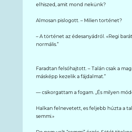
elhiszed, amit mond nekünk?
Almosan pislogott. – Milien torténet?
– A történet az édesanyádról. «Regi bar
normális.”
Faradtan felsóhajtott. – Talán csak a ma
másképp kezelik a fájdalmat.”
— csikorgattam a fogam. „És milyen mód
Halkan felnevetett, es feljebb húzta a t
semmi.»