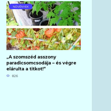
NÖVÉNYEK
„A szomszéd asszony
paradicsomcsodája – és végre
elárulta a titkot!”
826