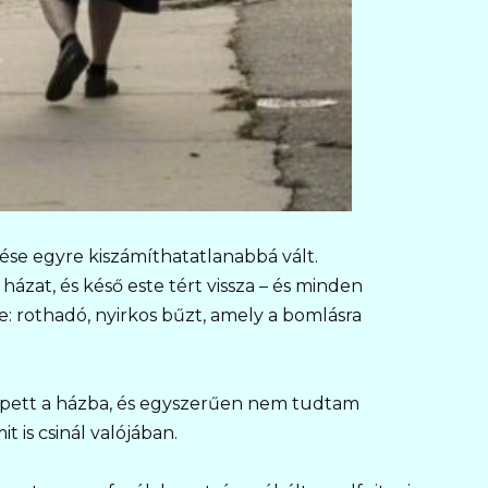
edése egyre kiszámíthatatlanabbá vált.
ázat, és késő este tért vissza – és minden
: rothadó, nyirkos bűzt, amely a bomlásra
lépett a házba, és egyszerűen nem tudtam
is csinál valójában.