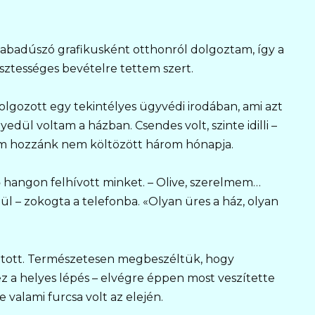
zabadúszó grafikusként otthonról dolgoztam, így a
ztességes bevételre tettem szert.
olgozott egy tekintélyes ügyvédi irodában, ami azt
edül voltam a házban. Csendes volt, szinte idilli –
om hozzánk nem költözött három hónapja.
 hangon felhívott minket. – Olive, szerelmem…
 – zokogta a telefonba. «Olyan üres a ház, olyan
intott. Természetesen megbeszéltük, hogy
z a helyes lépés – elvégre éppen most veszítette
e valami furcsa volt az elején.