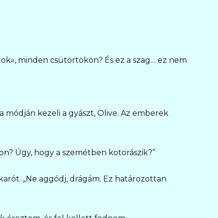
átok», minden csütörtökön? És ez a szag… ez nem
ga módján kezeli a gyászt, Olive. Az emberek
on? Úgy, hogy a szemétben kotorászik?”
akarót. „Ne aggódj, drágám. Ez határozottan