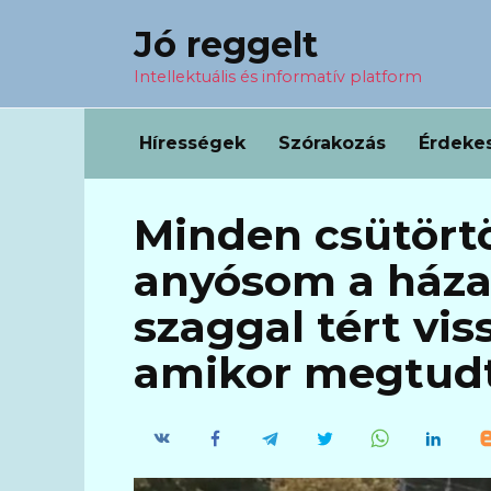
Перейти
Jó reggelt
к
содержанию
Intellektuális és informatív platform
Hírességek
Szórakozás
Érdeke
Minden csütört
anyósom a háza
szaggal tért vis
amikor megtudt