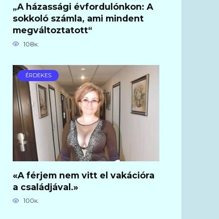
„A házassági évfordulónkon: A
sokkoló számla, ami mindent
megváltoztatott“
108к.
ÉRDEKES
«A férjem nem vitt el vakációra
a családjával.»
100к.