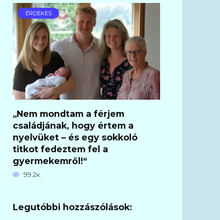
ÉRDEKES
„Nem mondtam a férjem
családjának, hogy értem a
nyelvüket – és egy sokkoló
titkot fedeztem fel a
gyermekemről!“
99.2к.
Legutóbbi hozzászólások: