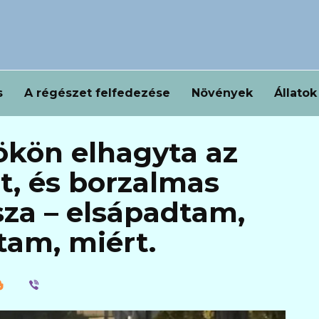
s
A régészet felfedezése
Növények
Állatok
ökön elhagyta az
t, és borzalmas
sza – elsápadtam,
am, miért.