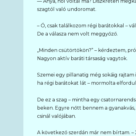
— Anya, hol voltál ma? Diszkréten megkav
szagtól való undoromat.
– Ó, csak találkozom régi barátokkal – vá
De a válasza nem volt meggyőző.
„Minden csütörtökön?” – kérdeztem, pró
Nagyon aktív baráti társaság vagytok.
Szemei ​​egy pillanatig még sokáig rajtam i
ha régi barátokat lát – mormolta elfordul
De ez a szag – mintha egy csatornarends
beken. Egyre nőtt bennem a gyanakvás, é
csinál valójában.
A következő szerdán már nem bírtam. – 