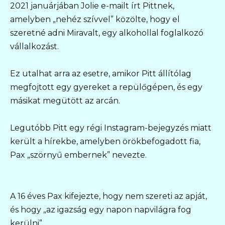
2021 januárjában Jolie e-mailt írt Pittnek,
amelyben „nehéz szívvel” közölte, hogy el
szeretné adni Miravalt, egy alkohollal foglalkozó
vállalkozást.
Ez utalhat arra az esetre, amikor Pitt állítólag
megfojtott egy gyereket a repülőgépen, és egy
másikat megütött az arcán.
Legutóbb Pitt egy régi Instagram-bejegyzés miatt
került a hírekbe, amelyben örökbefogadott fia,
Pax „szörnyű embernek” nevezte.
A 16 éves Pax kifejezte, hogy nem szereti az apját,
és hogy „az igazság egy napon napvilágra fog
kerülni”.