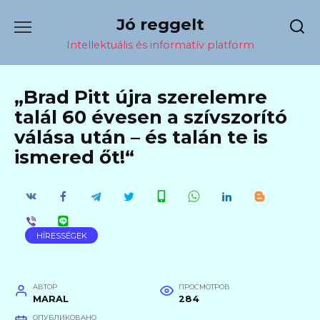
Перейти
Jó reggelt
к
содержанию
Intellektuális és informatív platform
„Brad Pitt újra szerelemre
talál 60 évesen a szívszorító
válása után – és talán te is
ismered őt!“
HÍRESSÉGEK
АВТОР
ПРОСМОТРОВ
MARAL
284
ОПУБЛИКОВАНО