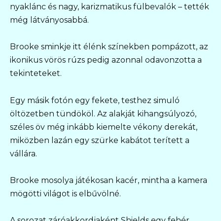
nyaklánc és nagy, karizmatikus fülbevalók – tették
még látványosabbá.
Brooke sminkje itt élénk színekben pompázott, az
ikonikus vörös rúzs pedig azonnal odavonzotta a
tekinteteket.
Egy másik fotón egy fekete, testhez simuló
öltözetben tündököl. Az alakját kihangsúlyozó,
széles öv még inkább kiemelte vékony derekát,
miközben lazán egy szürke kabátot terített a
vállára.
Brooke mosolya játékosan kacér, mintha a kamera
mögötti világot is elbűvölné.
A sorozat záróakkordjaként Shields egy fehér,