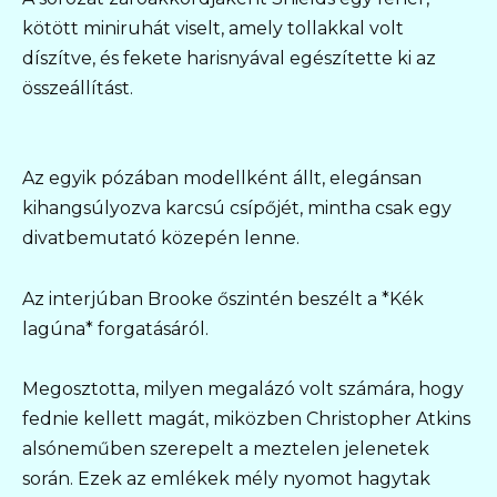
kötött miniruhát viselt, amely tollakkal volt
díszítve, és fekete harisnyával egészítette ki az
összeállítást.
Az egyik pózában modellként állt, elegánsan
kihangsúlyozva karcsú csípőjét, mintha csak egy
divatbemutató közepén lenne.
Az interjúban Brooke őszintén beszélt a *Kék
lagúna* forgatásáról.
Megosztotta, milyen megalázó volt számára, hogy
fednie kellett magát, miközben Christopher Atkins
alsóneműben szerepelt a meztelen jelenetek
során. Ezek az emlékek mély nyomot hagytak