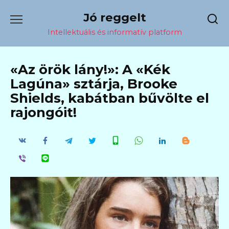
Перейти
Jó reggelt
к
содержанию
Intellektuális és informatív platform
«Az örök lány!»: A «Kék
Lagúna» sztárja, Brooke
Shields, kabátban bűvölte el
rajongóit!