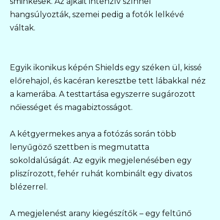
sminkesek. Az ajkait intenzív színnel
hangsúlyozták, szemei pedig a fotók lelkévé
váltak.
Egyik ikonikus képén Shields egy széken ül, kissé
előrehajol, és kacéran keresztbe tett lábakkal néz
a kamerába. A testtartása egyszerre sugározott
nőiességet és magabiztosságot.
A kétgyermekes anya a fotózás során több
lenyűgöző szettben is megmutatta
sokoldalúságát. Az egyik megjelenésében egy
pliszírozott, fehér ruhát kombinált egy divatos
blézerrel.
A megjelenést arany kiegészítők – egy feltűnő