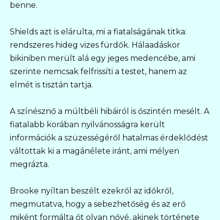
benne.
Shields azt is elárulta, mi a fiatalságának titka:
rendszeres hideg vizes fürdők. Hálaadáskor
bikiniben merült alá egy jeges medencébe, ami
szerinte nemcsak felfrissíti a testet, hanem az
elmét is tisztán tartja.
A színésznő a múltbéli hibáiról is őszintén mesélt. A
fiatalabb korában nyilvánosságra került
információk a szüzességéről hatalmas érdeklődést
váltottak ki a magánélete iránt, ami mélyen
megrázta.
Brooke nyíltan beszélt ezekről az időkről,
megmutatva, hogy a sebezhetőség és az erő
miként formálta őt olyan nővé, akinek története