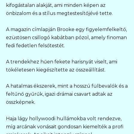
kifogástalan alakját, ami minden képen az
önbizalom és a stílus megtestesítőjévé tette.
A magazin címlapján Brooke egy figyelemfelkeltő,
ezüstösen csillogó kabátban pózol, amely finoman
fedi fedetlen felsőtestét.
A trendekhez hűen fekete harisnyát viselt, ami
tökéletesen kiegészítette az összeállítást.
A hatalmas ékszerek, mint a hosszú fülbevalók és a
feltűnő gyűrűk, igazi drámai csavart adtak az
összképnek.
Haja lágy hollywoodi hullámokba volt rendezve,
míg arcának vonásait gondosan kiemelték a profi