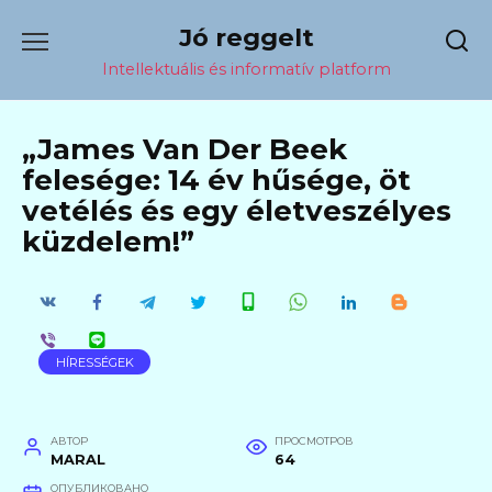
Перейти
Jó reggelt
к
содержанию
Intellektuális és informatív platform
„James Van Der Beek
felesége: 14 év hűsége, öt
vetélés és egy életveszélyes
küzdelem!”
HÍRESSÉGEK
АВТОР
ПРОСМОТРОВ
MARAL
64
ОПУБЛИКОВАНО