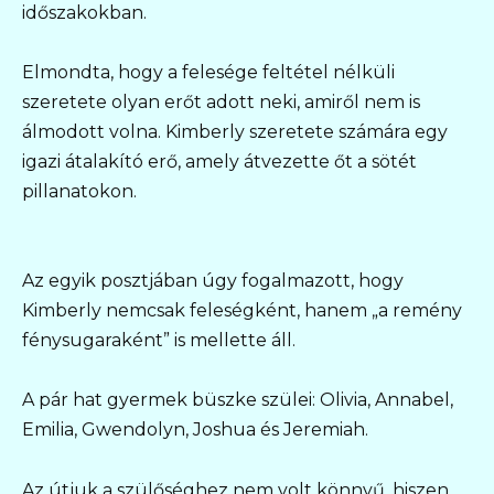
időszakokban.
Elmondta, hogy a felesége feltétel nélküli
szeretete olyan erőt adott neki, amiről nem is
álmodott volna. Kimberly szeretete számára egy
igazi átalakító erő, amely átvezette őt a sötét
pillanatokon.
Az egyik posztjában úgy fogalmazott, hogy
Kimberly nemcsak feleségként, hanem „a remény
fénysugaraként” is mellette áll.
A pár hat gyermek büszke szülei: Olivia, Annabel,
Emilia, Gwendolyn, Joshua és Jeremiah.
Az útjuk a szülőséghez nem volt könnyű, hiszen