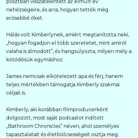
posztban visszatekintett az elmúlt év
nehézségeire, és arra, hogyan tették még
erősebbé őket.
Hálás volt Kimberlynek, amiért megtanította neki,
„hogyan fogadjon el több szeretetet, mint amiről
valaha is álmodott”, és hangsúlyozta, milyen mély a
kötődésük egymáshoz.
James nemcsak elkötelezett apa és férj, hanem
teljes mértékben támogatja Kimberly szakmai
céljait is.
Kimberly, aki korábban filmproducerként
dolgozott, most saját podcastot indított
„Bathroom Chronicles” néven, ahol személyes
tapasztalatait és életbölcsességeit osztja meg.