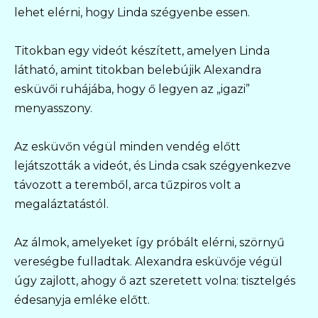
lehet elérni, hogy Linda szégyenbe essen.
Titokban egy videót készített, amelyen Linda
látható, amint titokban belebújik Alexandra
esküvői ruhájába, hogy ő legyen az „igazi”
menyasszony.
Az esküvőn végül minden vendég előtt
lejátszották a videót, és Linda csak szégyenkezve
távozott a teremből, arca tűzpiros volt a
megaláztatástól.
Az álmok, amelyeket így próbált elérni, szörnyű
vereségbe fulladtak. Alexandra esküvője végül
úgy zajlott, ahogy ő azt szeretett volna: tisztelgés
édesanyja emléke előtt.