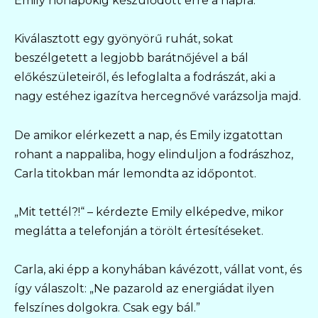
Emily hónapokig készülődött erre a napra.
Kiválasztott egy gyönyörű ruhát, sokat
beszélgetett a legjobb barátnőjével a bál
előkészületeiről, és lefoglalta a fodrászát, aki a
nagy estéhez igazítva hercegnővé varázsolja majd.
De amikor elérkezett a nap, és Emily izgatottan
rohant a nappaliba, hogy elinduljon a fodrászhoz,
Carla titokban már lemondta az időpontot.
„Mit tettél?!“ – kérdezte Emily elképedve, mikor
meglátta a telefonján a törölt értesítéseket.
Carla, aki épp a konyhában kávézott, vállat vont, és
így válaszolt: „Ne pazarold az energiádat ilyen
felszínes dolgokra. Csak egy bál.”