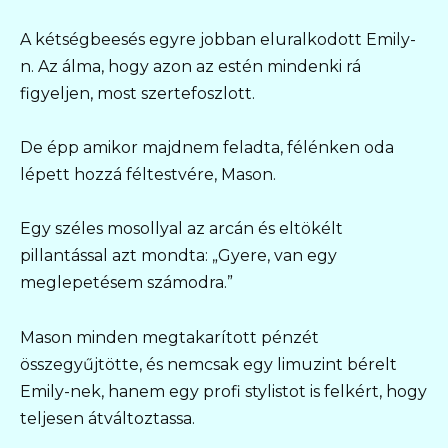
A kétségbeesés egyre jobban eluralkodott Emily-
n. Az álma, hogy azon az estén mindenki rá
figyeljen, most szertefoszlott.
De épp amikor majdnem feladta, félénken oda
lépett hozzá féltestvére, Mason.
Egy széles mosollyal az arcán és eltökélt
pillantással azt mondta: „Gyere, van egy
meglepetésem számodra.”
Mason minden megtakarított pénzét
összegyűjtötte, és nemcsak egy limuzint bérelt
Emily-nek, hanem egy profi stylistot is felkért, hogy
teljesen átváltoztassa.