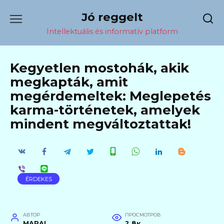
Перейти
Jó reggelt
к
содержанию
Intellektuális és informatív platform
Kegyetlen mostohák, akik
megkapták, amit
megérdemeltek: Meglepetés
karma-történetek, amelyek
mindent megváltoztattak!
ÉRDEKES
АВТОР
ПРОСМОТРОВ
MARAL
2.8к.