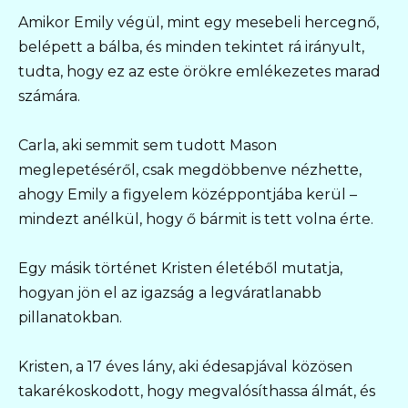
Amikor Emily végül, mint egy mesebeli hercegnő,
belépett a bálba, és minden tekintet rá irányult,
tudta, hogy ez az este örökre emlékezetes marad
számára.
Carla, aki semmit sem tudott Mason
meglepetéséről, csak megdöbbenve nézhette,
ahogy Emily a figyelem középpontjába kerül –
mindezt anélkül, hogy ő bármit is tett volna érte.
Egy másik történet Kristen életéből mutatja,
hogyan jön el az igazság a legváratlanabb
pillanatokban.
Kristen, a 17 éves lány, aki édesapjával közösen
takarékoskodott, hogy megvalósíthassa álmát, és