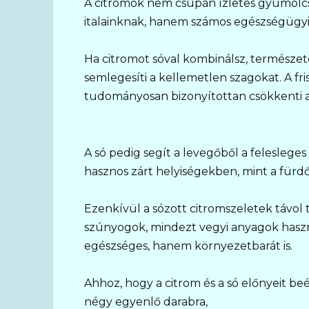
A citromok nem csupán ízletes gyümölcs
italainknak, hanem számos egészségügyi
Ha citromot sóval kombinálsz, természet
semlegesíti a kellemetlen szagokat. A fris
tudományosan bizonyítottan csökkenti a 
A só pedig segít a levegőből a feleslege
hasznos zárt helyiségekben, mint a fürd
Ezenkívül a sózott citromszeletek távol t
szúnyogok, mindezt vegyi anyagok haszn
egészséges, hanem környezetbarát is.
Ahhoz, hogy a citrom és a só előnyeit beép
négy egyenlő darabra,