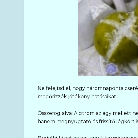
Ne felejtsd el, hogy háromnaponta cserél
megőrizzék jótékony hatásaikat.
Összefoglalva: A citrom az ágy mellett n
hanem megnyugtató és frissítő légkört i