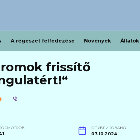
s
A régészet felfedezése
Növények
Állatok
tromok frissítő
ngulatért!“
РОСМОТРОВ
ОПУБЛИКОВАНО
41
07.10.2024