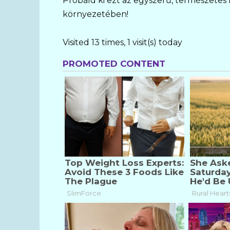
Próbáld ki ezt az egyszerű, természetes m
környezetében!
Visited 13 times, 1 visit(s) today