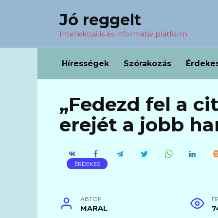
Перейти
Jó reggelt
к
содержанию
Intellektuális és informatív platform
Hírességek
Szórakozás
Érdeke
„Fedezd fel a ci
erejét a jobb ha
ÉRDEKES
АВТОР
П
MARAL
7