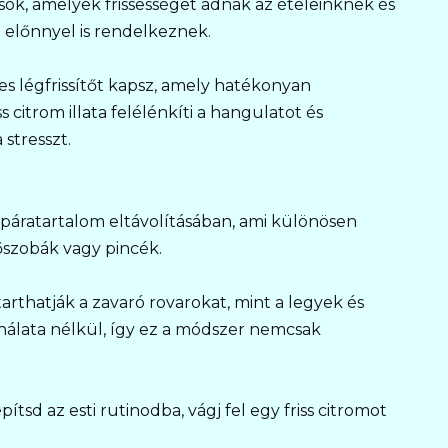
ök, amelyek frissességet adnak az ételeinknek és
 előnnyel is rendelkeznek.
es légfrissítőt kapsz, amely hatékonyan
s citrom illata felélénkíti a hangulatot és
stresszt.
s páratartalom eltávolításában, ami különösen
őszobák vagy pincék.
arthatják a zavaró rovarokat, mint a legyek és
álata nélkül, így ez a módszer nemcsak
ítsd az esti rutinodba, vágj fel egy friss citromot