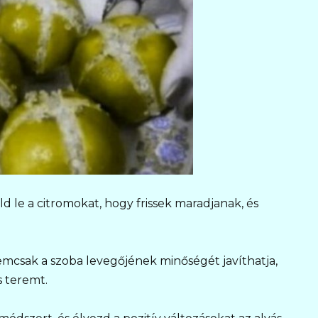
d le a citromokat, hogy frissek maradjanak, és
emcsak a szoba levegőjének minőségét javíthatja,
s teremt.