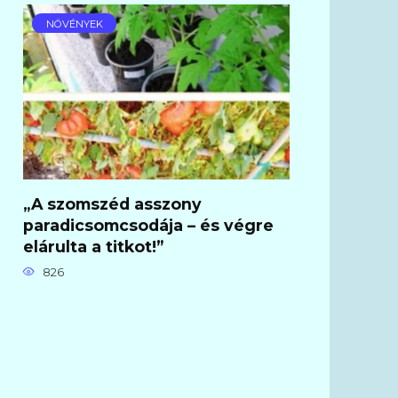
NÖVÉNYEK
„A szomszéd asszony
paradicsomcsodája – és végre
elárulta a titkot!”
826