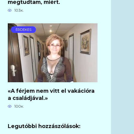
megtudtam, miért.
103к.
ÉRDEKES
«A férjem nem vitt el vakációra
a családjával.»
100к.
Legutóbbi hozzászólások: