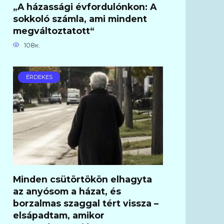
„A házassági évfordulónkon: A
sokkoló számla, ami mindent
megváltoztatott“
108к.
ÉRDEKES
Minden csütörtökön elhagyta
az anyósom a házat, és
borzalmas szaggal tért vissza –
elsápadtam, amikor