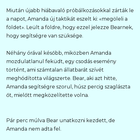
Miután újabb hiábavaló próbálkozásokkal zárták le
a napot, Amanda új taktikát eszelt ki: «megöleli a
földet». Leült a földre, hogy ezzel jelezze Bearnek,
hogy segítségre van szüksége.
Néhány órával később, miközben Amanda
mozdulatlanul feküdt, egy csodás esemény
történt, ami számtalan állatbarát szívét
meghódította világszerte. Bear, aki azt hitte,
Amanda segítségre szorul, húsz percig szaglászta
őt, mielőtt megközelítette volna.
Pár perc múlva Bear unatkozni kezdett, de
Amanda nem adta fel.