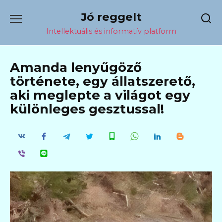
Перейти
Jó reggelt
к
содержанию
Intellektuális és informatív platform
Amanda lenyűgöző
története, egy állatszerető,
aki meglepte a világot egy
különleges gesztussal!