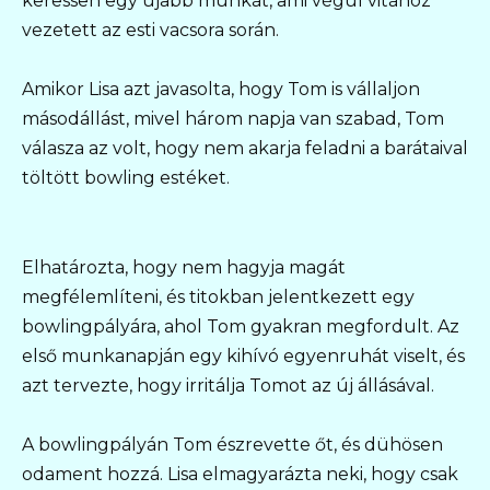
keressen egy újabb munkát, ami végül vitához
vezetett az esti vacsora során.
Amikor Lisa azt javasolta, hogy Tom is vállaljon
másodállást, mivel három napja van szabad, Tom
válasza az volt, hogy nem akarja feladni a barátaival
töltött bowling estéket.
Elhatározta, hogy nem hagyja magát
megfélemlíteni, és titokban jelentkezett egy
bowlingpályára, ahol Tom gyakran megfordult. Az
első munkanapján egy kihívó egyenruhát viselt, és
azt tervezte, hogy irritálja Tomot az új állásával.
A bowlingpályán Tom észrevette őt, és dühösen
odament hozzá. Lisa elmagyarázta neki, hogy csak