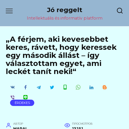
Перейти
Jó reggelt
к
содержанию
Intellektuális és informatív platform
„A férjem, aki kevesebbet
keres, rávett, hogy keressek
egy második állást – így
választottam egyet, ami
leckét tanít neki!“
ÉRDEKES
АВТОР
ПРОСМОТРОВ
MARAL
13251