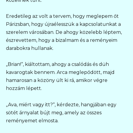
közelinek tűnt.
Eredetileg az volt a tervem, hogy meglepem őt
Párizsban, hogy újraélesszük a kapcsolatunkat a
szerelem városában. De ahogy közelebb léptem,
észrevettem, hogy a bizalmam és a reményeim
darabokra hullanak.
„Brian!“, kiáltottam, ahogy a csalódás és düh
kavarogtak bennem. Arca meglepődött, majd
hamarosan a közöny ült ki rá, amikor végre
hozzám lépett.
„Ava, miért vagy itt?“, kérdezte, hangjában egy
sötét árnyalat bújt meg, amely az összes
reményemet elmosta.