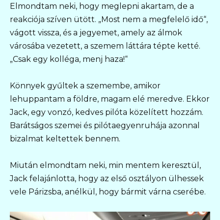
Elmondtam neki, hogy meglepni akartam, de a
reakciója szíven ütött. „Most nem a megfelelő idő“,
vágott vissza, és a jegyemet, amely az álmok
városába vezetett, a szemem láttára tépte ketté.
„Csak egy kolléga, menj haza!“
Könnyek gyűltek a szemembe, amikor
lehuppantam a földre, magam elé meredve. Ekkor
Jack, egy vonzó, kedves pilóta közelített hozzám.
Barátságos szemei és pilótaegyenruhája azonnal
bizalmat keltettek bennem.
Miután elmondtam neki, min mentem keresztül,
Jack felajánlotta, hogy az első osztályon ülhessek
vele Párizsba, anélkül, hogy bármit várna cserébe.