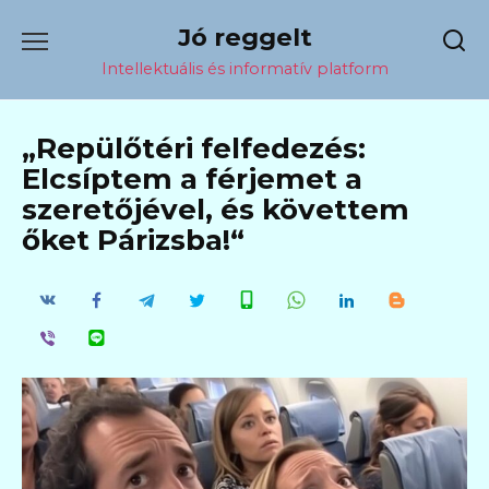
Перейти
Jó reggelt
к
содержанию
Intellektuális és informatív platform
„Repülőtéri felfedezés:
Elcsíptem a férjemet a
szeretőjével, és követtem
őket Párizsba!“