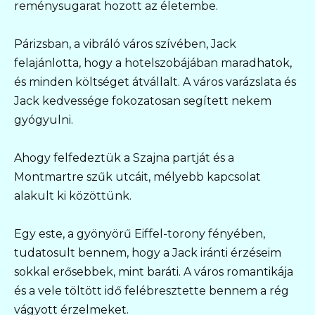
reménysugarat hozott az életembe.
Párizsban, a vibráló város szívében, Jack
felajánlotta, hogy a hotelszobájában maradhatok,
és minden költséget átvállalt. A város varázslata és
Jack kedvessége fokozatosan segített nekem
gyógyulni.
Ahogy felfedeztük a Szajna partját és a
Montmartre szűk utcáit, mélyebb kapcsolat
alakult ki közöttünk.
Egy este, a gyönyörű Eiffel-torony fényében,
tudatosult bennem, hogy a Jack iránti érzéseim
sokkal erősebbek, mint baráti. A város romantikája
és a vele töltött idő felébresztette bennem a rég
vágyott érzelmeket.