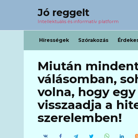
Перейти
Jó reggelt
к
содержанию
Intellektuális és informatív platform
Hírességek
Szórakozás
Érdeke
Miután mindent
válásomban, s
volna, hogy egy
visszaadja a hi
szerelemben!