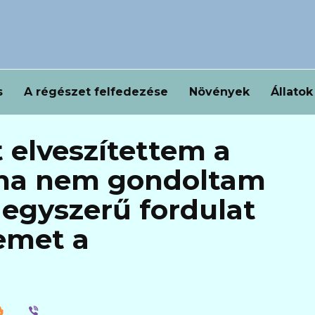
s
A régészet felfedezése
Növények
Állatok
 elveszítettem a
oha nem gondoltam
 egyszerű fordulat
temet a