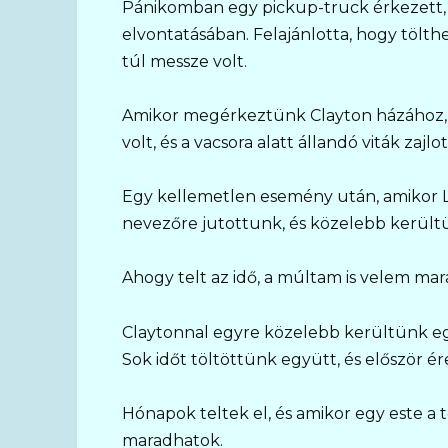
Pánikomban egy pickup-truck érkezett, é
elvontatásában. Felajánlotta, hogy tölthe
túl messze volt.
Amikor megérkeztünk Clayton házához, a l
volt, és a vacsora alatt állandó viták zajl
Egy kellemetlen esemény után, amikor Li
nevezőre jutottunk, és közelebb kerül
Ahogy telt az idő, a múltam is velem ma
Claytonnal egyre közelebb kerültünk egym
Sok időt töltöttünk együtt, és először 
Hónapok teltek el, és amikor egy este a 
maradhatok.