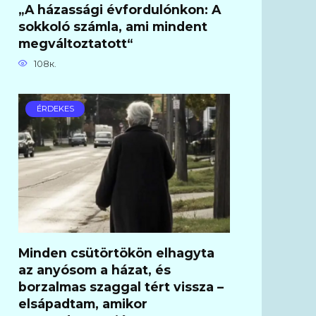
„A házassági évfordulónkon: A
sokkoló számla, ami mindent
megváltoztatott“
108к.
ÉRDEKES
Minden csütörtökön elhagyta
az anyósom a házat, és
borzalmas szaggal tért vissza –
elsápadtam, amikor