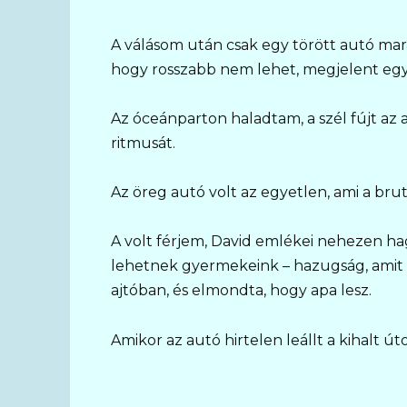
A válásom után csak egy törött autó mar
hogy rosszabb nem lehet, megjelent egy 
Az óceánparton haladtam, a szél fújt az
ritmusát.
Az öreg autó volt az egyetlen, ami a bru
A volt férjem, David emlékei nehezen ha
lehetnek gyermekeink – hazugság, amit 
ajtóban, és elmondta, hogy apa lesz.
Amikor az autó hirtelen leállt a kihalt út