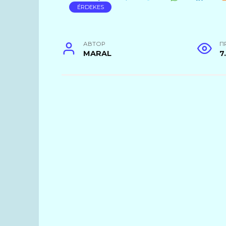
ÉRDEKES
АВТОР
П
MARAL
7.