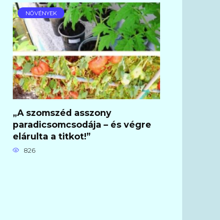
NÖVÉNYEK
„A szomszéd asszony
paradicsomcsodája – és végre
elárulta a titkot!”
826