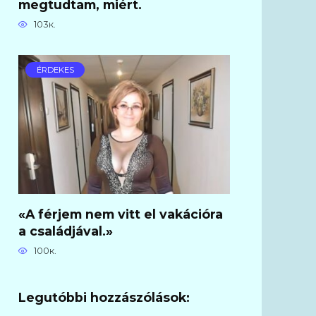
megtudtam, miért.
103к.
ÉRDEKES
«A férjem nem vitt el vakációra
a családjával.»
100к.
Legutóbbi hozzászólások: