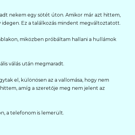
adt nekem egy sötét úton. Amikor már azt hittem,
idegen. Ez a találkozás mindent megváltoztatott.
 ablakon, miközben próbáltam hallani a hullámok
tális válás után megmaradt.
gytak el, különösen az a vallomása, hogy nem
hittem, amíg a szeretője meg nem jelent az
on, a telefonom is lemerült.