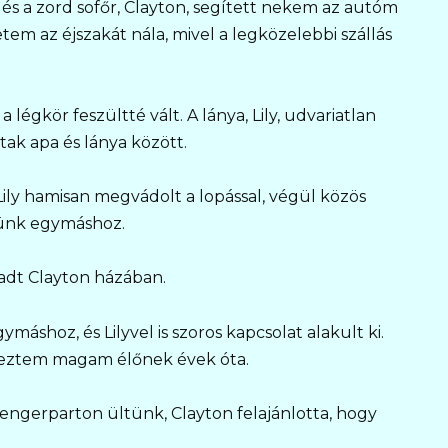
s a zord sofőr, Clayton, segített nekem az autóm
tem az éjszakát nála, mivel a legközelebbi szállás
égkör feszültté vált. A lánya, Lily, udvariatlan
ottak apa és lánya között.
ly hamisan megvádolt a lopással, végül közös
tünk egymáshoz.
radt Clayton házában.
áshoz, és Lilyvel is szoros kapcsolat alakult ki.
éreztem magam élőnek évek óta.
tengerparton ültünk, Clayton felajánlotta, hogy