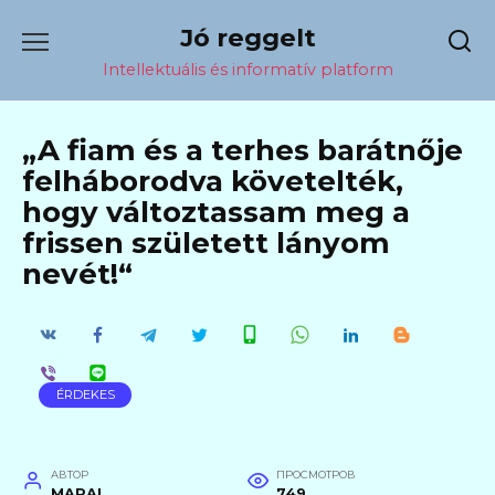
Перейти
Jó reggelt
к
содержанию
Intellektuális és informatív platform
„A fiam és a terhes barátnője
felháborodva követelték,
hogy változtassam meg a
frissen született lányom
nevét!“
ÉRDEKES
АВТОР
ПРОСМОТРОВ
MARAL
749