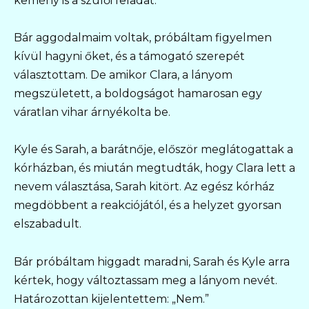
kemény is a szülői feladat.
Bár aggodalmaim voltak, próbáltam figyelmen
kívül hagyni őket, és a támogató szerepét
választottam. De amikor Clara, a lányom
megszületett, a boldogságot hamarosan egy
váratlan vihar árnyékolta be.
Kyle és Sarah, a barátnője, először meglátogattak a
kórházban, és miután megtudták, hogy Clara lett a
nevem választása, Sarah kitört. Az egész kórház
megdöbbent a reakciójától, és a helyzet gyorsan
elszabadult.
Bár próbáltam higgadt maradni, Sarah és Kyle arra
kértek, hogy változtassam meg a lányom nevét.
Határozottan kijelentettem: „Nem.”