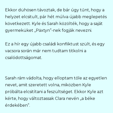
Ekkor dühösen távoztak, de bár úgy tűnt, hogy a
helyzet elcsitult, pár hét múlva újabb meglepetés
következett. Kyle és Sarah közölték, hogy a saját
gyermeküket „Päxtyn”-nek fogják nevezni.
Ez a hír egy újabb családi konfliktust szült, és egy
vacsora során már nem tudtam titkolni a
csalódottságomat.
Sarah rám vádolta, hogy elloptam tőle az egyetlen
nevet, amit szeretett volna, miközben Kyle
próbálta elcsitítani a feszültséget. Ekkor Kyle azt
kérte, hogy változtassak Clara nevén „a béke
érdekében”.