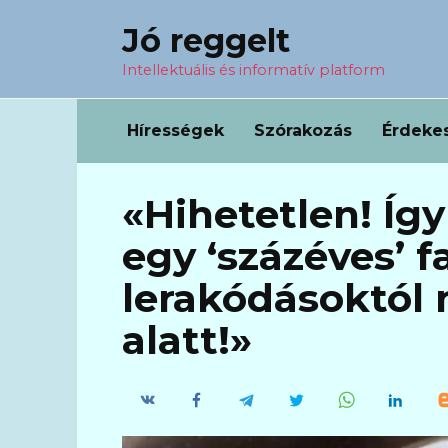
Перейти
Jó reggelt
к
содержанию
Intellektuális és informatív platform
Hírességek
Szórakozás
Érdeke
«Hihetetlen! Így
egy ‘százéves’ f
lerakódásoktól 
alatt!»