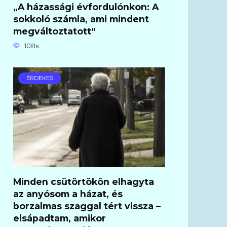
„A házassági évfordulónkon: A
sokkoló számla, ami mindent
megváltoztatott“
108к.
ÉRDEKES
Minden csütörtökön elhagyta
az anyósom a házat, és
borzalmas szaggal tért vissza –
elsápadtam, amikor