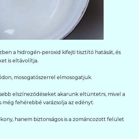
ben a hidrogén-peroxid kifejti tisztító hatását, és
 is eltávolítja.
 módon, mosogatószerrel elmosogatjuk.
sebb elszíneződéseket akarunk eltüntetni, mivel a
és még fehérebbé varázsolja az edényt.
ony, hanem biztonságos is a zománcozott felület