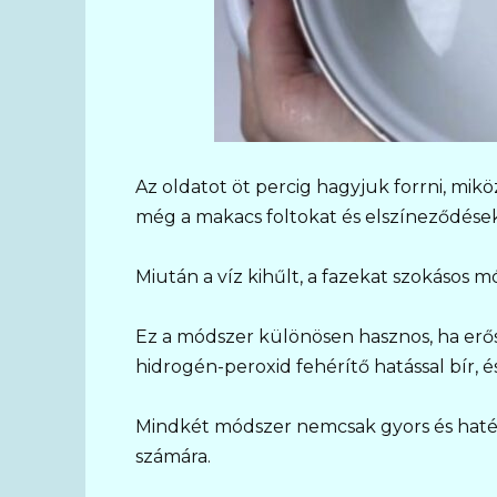
Az oldatot öt percig hagyjuk forrni, miköz
még a makacs foltokat és elszíneződéseket
Miután a víz kihűlt, a fazekat szokásos
Ez a módszer különösen hasznos, ha erő
hidrogén-peroxid fehérítő hatással bír, 
Mindkét módszer nemcsak gyors és haték
számára.