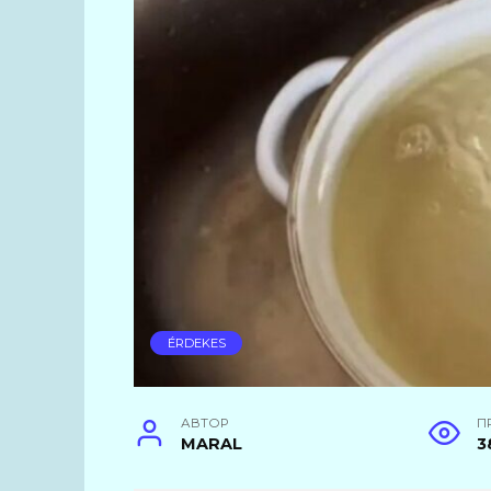
ÉRDEKES
АВТОР
П
MARAL
3