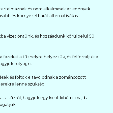
 tartalmaznak és nem alkalmasak az edények
gosabb és környezetbarát alternatívák is
kba vizet öntünk, és hozzáadunk körülbelül 50
 a fazekat a tűzhelyre helyezzük, és felforraljuk a
agyjuk rotyogni.
ések és foltok eltávolodnak a zománcozott
szerekre lenne szükség.
t a tűzről, hagyjuk egy kicsit kihűlni, majd a
ogatjuk.