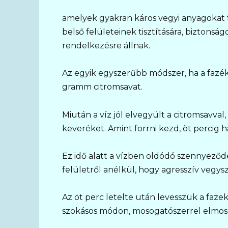
amelyek gyakran káros vegyi anyagokat
belső felületeinek tisztítására, biztonsá
rendelkezésre állnak.
Az egyik egyszerűbb módszer, ha a fazé
gramm citromsavat.
Miután a víz jól elvegyült a citromsavval,
keveréket. Amint forrni kezd, öt percig h
Ez idő alatt a vízben oldódó szennyeződ
felületről anélkül, hogy agresszív vegy
Az öt perc letelte után levesszük a fazeka
szokásos módon, mosogatószerrel elmos