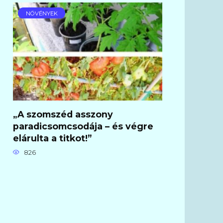
NÖVÉNYEK
„A szomszéd asszony
paradicsomcsodája – és végre
elárulta a titkot!”
826