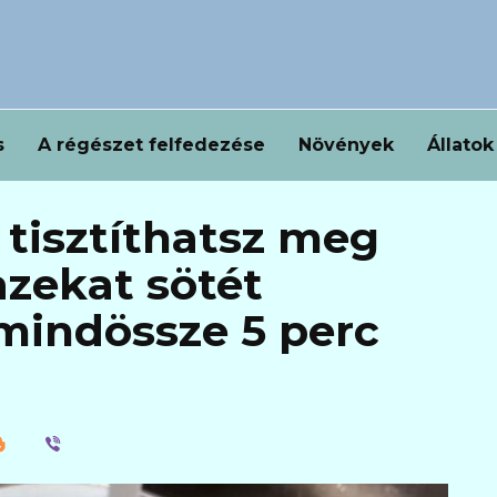
s
A régészet felfedezése
Növények
Állatok
 tisztíthatsz meg
azekat sötét
mindössze 5 perc