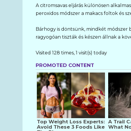
A citromsavas eljárás különösen alkalmas
peroxidos módszer a makacs foltok és s
Bárhogy is döntsünk, mindkét módszer bi
ragyogóan tiszták és készen állnak a köv
Visited 128 times, 1 visit(s) today