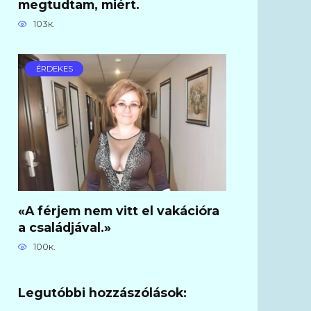
megtudtam, miért.
103к.
ÉRDEKES
«A férjem nem vitt el vakációra
a családjával.»
100к.
Legutóbbi hozzászólások: