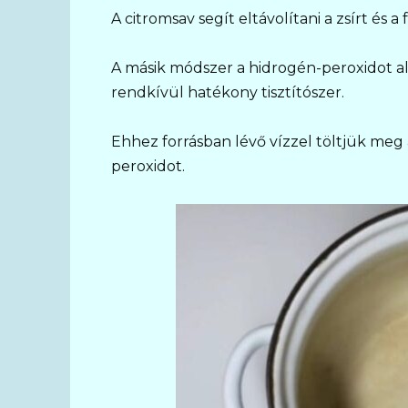
A citromsav segít eltávolítani a zsírt és a
A másik módszer a hidrogén-peroxidot a
rendkívül hatékony tisztítószer.
Ehhez forrásban lévő vízzel töltjük meg
peroxidot.