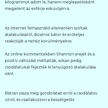
kilogrammot adott le, hanem meglepetésként
megjelent az exférje esküvőjén is.
Az internet felhasználói elismerően szóltak
átalakulásáról, dicsérve bátor és erőteljes
reakcióját a nehéz körülményekre.
Az online kommentekben Shannon erejét és a
pozitív változást méltatták, sokan pedig
csodálatukat fejezték ki lenyűgöző átalakulása
iránt.
Bátran ossza meg gondolatait erről a csodálatos
útról, és csatlakozzon a beszélgetés