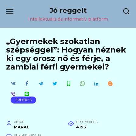
Перейти
Jó reggelt
к
содержанию
Intellektuális és informatív platform
„Gyermekek szokatlan
szépséggel”: Hogyan néznek
ki egy orosz nő és férje, a
zambiai férfi gyermekei?
ÉRDEKES
АВТОР
ПРОСМОТРОВ
MARAL
4193
ОПУБЛИКОВАНО