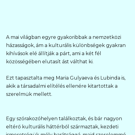
A mai világban egyre gyakoribbak a nemzetközi
házasságok, ám a kulturális különbségek gyakran
kihívások elé állítják a párt, ami a két fél
közösségében elutasít ást válthat ki.
Ezt tapasztalta meg Maria Gulyaeva és Lubinda is,
akik a társadalmi elítélés ellenére kitartottak a
szerelmük mellett.
Egy szórakozóhelyen találkoztak, és bár nagyon
eltérő kulturális háttérből származtak, kezdeti
ismeretségük mély barátsággá, majd szerelemmé