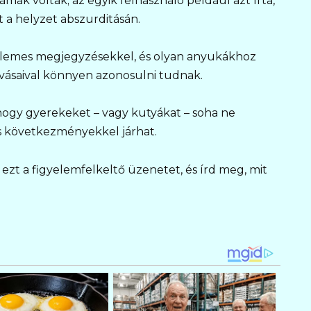
k voltak; az egyik felhasználó például azt írta,
 a helyzet abszurditásán.
zellemes megjegyzésekkel, és olyan anyukákhoz
ívásaival könnyen azonosulni tudnak.
hogy gyerekeket – vagy kutyákat – soha ne
s következményekkel járhat.
ezt a figyelemfelkeltő üzenetet, és írd meg, mit