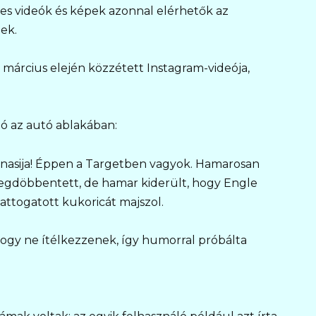
yes videók és képek azonnal elérhetők az
ek.
 március elején közzétett Instagram-videója,
tó az autó ablakában:
s nasija! Éppen a Targetben vagyok. Hamarosan
megdöbbentett, de hamar kiderült, hogy Engle
pattogatott kukoricát majszol.
 hogy ne ítélkezzenek, így humorral próbálta