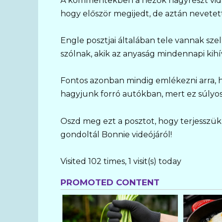
A kommentekben a nézők nagyrészt vidáma
hogy először megijedt, de aztán nevetett
Engle posztjai általában tele vannak s
szólnak, akik az anyaság mindennapi kih
Fontos azonban mindig emlékezni arra, 
hagyjunk forró autókban, mert ez súlyo
Oszd meg ezt a posztot, hogy terjesszük 
gondoltál Bonnie videójáról!
Visited 102 times, 1 visit(s) today