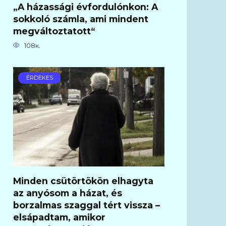
„A házassági évfordulónkon: A
sokkoló számla, ami mindent
megváltoztatott“
108к.
ÉRDEKES
Minden csütörtökön elhagyta
az anyósom a házat, és
borzalmas szaggal tért vissza –
elsápadtam, amikor