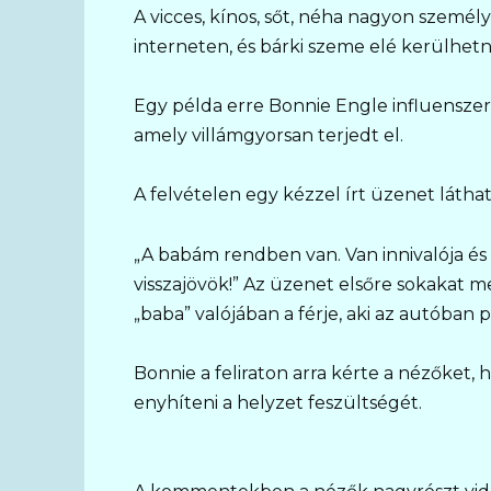
A vicces, kínos, sőt, néha nagyon személ
interneten, és bárki szeme elé kerülhetn
Egy példa erre Bonnie Engle influenszer
amely villámgyorsan terjedt el.
A felvételen egy kézzel írt üzenet látha
„A babám rendben van. Van innivalója é
visszajövök!” Az üzenet elsőre sokakat 
„baba” valójában a férje, aki az autóban 
Bonnie a feliraton arra kérte a nézőket,
enyhíteni a helyzet feszültségét.