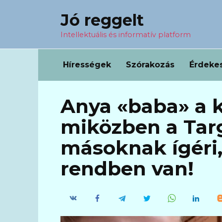
Перейти
Jó reggelt
к
содержанию
Intellektuális és informatív platform
Hírességek
Szórakozás
Érdeke
Anya «baba» a k
miközben a Targ
másoknak ígéri
rendben van!