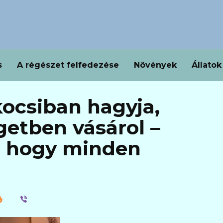
s
A régészet felfedezése
Növények
Állatok
ocsiban hagyja,
etben vásárol –
, hogy minden