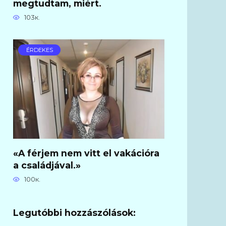
megtudtam, miért.
103к.
ÉRDEKES
«A férjem nem vitt el vakációra
a családjával.»
100к.
Legutóbbi hozzászólások: