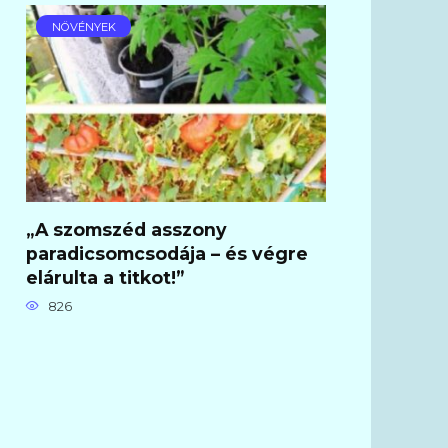
NÖVÉNYEK
„A szomszéd asszony
paradicsomcsodája – és végre
elárulta a titkot!”
826