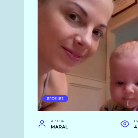
ÉRDEKES
АВТОР
П
MARAL
4