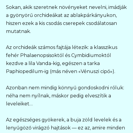
Sokan, akik szeretnek növényeket nevelni, imádják
a gyönyörű orchideákat az ablakpárkányukon,
hiszen ezek a kis csodás cserepek csodálatosan
mutatnak.
Az orchideák számos fajtája létezik: a klasszikus
fehér Phalaenopsisoktól és Cymbidiumoktól
kezdve a lila Vanda-kig, egészen a tarka
Paphiopedilum-ig (más néven «Vénuszi cipő»).
Azonban nem mindig könnyű gondoskodni róluk:
néha nem nyílnak, máskor pedig elveszítik a
leveleiket…
Az egészséges gyökerek, a buja zöld levelek és a
lenyűgöző virágzó hajtások — ez az, amire minden