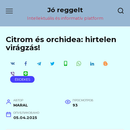
Перейти
Jó reggelt
к
содержанию
Intellektuális és informatív platform
Citrom és orchidea: hirtelen
virágzás!
ÉRDEKES
АВТОР
ПРОСМОТРОВ
MARAL
93
ОПУБЛИКОВАНО
05.04.2025