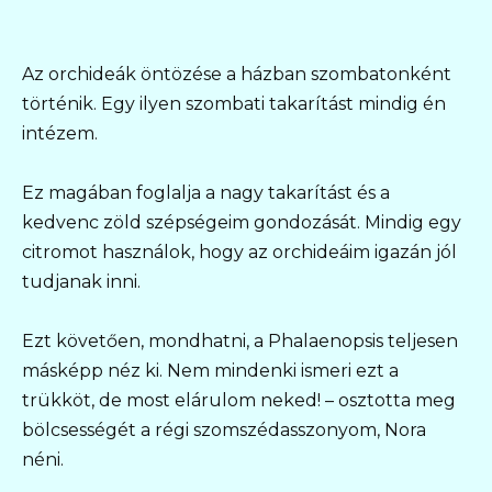
Az orchideák öntözése a házban szombatonként
történik. Egy ilyen szombati takarítást mindig én
intézem.
Ez magában foglalja a nagy takarítást és a
kedvenc zöld szépségeim gondozását. Mindig egy
citromot használok, hogy az orchideáim igazán jól
tudjanak inni.
Ezt követően, mondhatni, a Phalaenopsis teljesen
másképp néz ki. Nem mindenki ismeri ezt a
trükköt, de most elárulom neked! – osztotta meg
bölcsességét a régi szomszédasszonyom, Nora
néni.