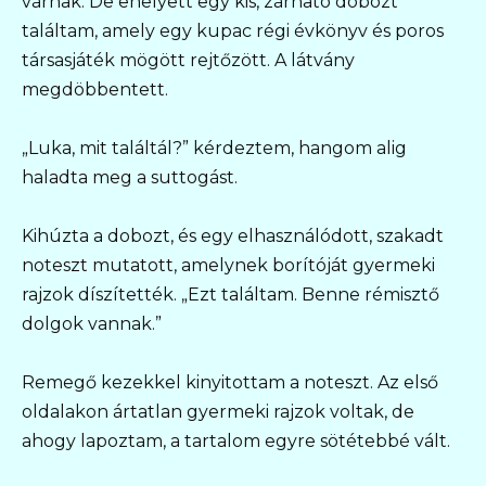
várnak. De ehelyett egy kis, zárható dobozt
találtam, amely egy kupac régi évkönyv és poros
társasjáték mögött rejtőzött. A látvány
megdöbbentett.
„Luka, mit találtál?” kérdeztem, hangom alig
haladta meg a suttogást.
Kihúzta a dobozt, és egy elhasználódott, szakadt
noteszt mutatott, amelynek borítóját gyermeki
rajzok díszítették. „Ezt találtam. Benne rémisztő
dolgok vannak.”
Remegő kezekkel kinyitottam a noteszt. Az első
oldalakon ártatlan gyermeki rajzok voltak, de
ahogy lapoztam, a tartalom egyre sötétebbé vált.