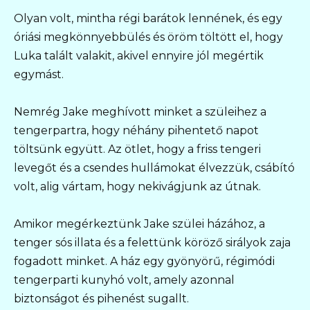
Olyan volt, mintha régi barátok lennének, és egy
óriási megkönnyebbülés és öröm töltött el, hogy
Luka talált valakit, akivel ennyire jól megértik
egymást.
Nemrég Jake meghívott minket a szüleihez a
tengerpartra, hogy néhány pihentető napot
töltsünk együtt. Az ötlet, hogy a friss tengeri
levegőt és a csendes hullámokat élvezzük, csábító
volt, alig vártam, hogy nekivágjunk az útnak.
Amikor megérkeztünk Jake szülei házához, a
tenger sós illata és a felettünk köröző sirályok zaja
fogadott minket. A ház egy gyönyörű, régimódi
tengerparti kunyhó volt, amely azonnal
biztonságot és pihenést sugallt.