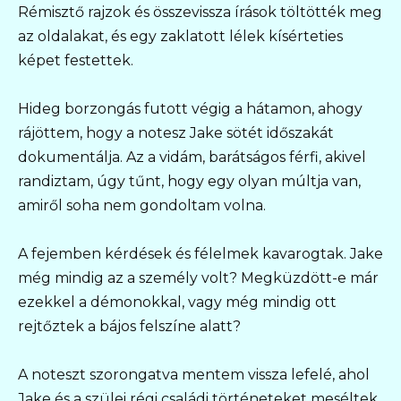
Rémisztő rajzok és összevissza írások töltötték meg
az oldalakat, és egy zaklatott lélek kísérteties
képet festettek.
Hideg borzongás futott végig a hátamon, ahogy
rájöttem, hogy a notesz Jake sötét időszakát
dokumentálja. Az a vidám, barátságos férfi, akivel
randiztam, úgy tűnt, hogy egy olyan múltja van,
amiről soha nem gondoltam volna.
A fejemben kérdések és félelmek kavarogtak. Jake
még mindig az a személy volt? Megküzdött-e már
ezekkel a démonokkal, vagy még mindig ott
rejtőztek a bájos felszíne alatt?
A noteszt szorongatva mentem vissza lefelé, ahol
Jake és a szülei régi családi történeteket meséltek,