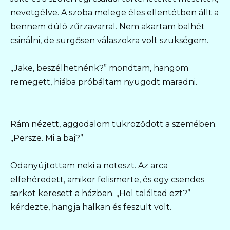
nevetgélve. A szoba melege éles ellentétben állt a
bennem dúló zűrzavarral. Nem akartam balhét
csinálni, de sürgősen válaszokra volt szükségem.
„Jake, beszélhetnénk?” mondtam, hangom
remegett, hiába próbáltam nyugodt maradni.
Rám nézett, aggodalom tükröződött a szemében.
„Persze. Mi a baj?”
Odanyújtottam neki a noteszt. Az arca
elfehéredett, amikor felismerte, és egy csendes
sarkot keresett a házban. „Hol találtad ezt?”
kérdezte, hangja halkan és feszült volt.