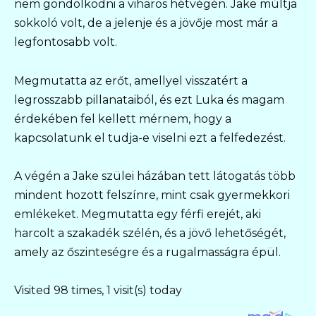
nem gondolkodni a viharos hétvégén. Jake múltja
sokkoló volt, de a jelenje és a jövője most már a
legfontosabb volt.
Megmutatta az erőt, amellyel visszatért a
legrosszabb pillanataiból, és ezt Luka és magam
érdekében fel kellett mérnem, hogy a
kapcsolatunk el tudja-e viselni ezt a felfedezést.
A végén a Jake szülei házában tett látogatás több
mindent hozott felszínre, mint csak gyermekkori
emlékeket. Megmutatta egy férfi erejét, aki
harcolt a szakadék szélén, és a jövő lehetőségét,
amely az őszinteségre és a rugalmasságra épül.
Visited 98 times, 1 visit(s) today