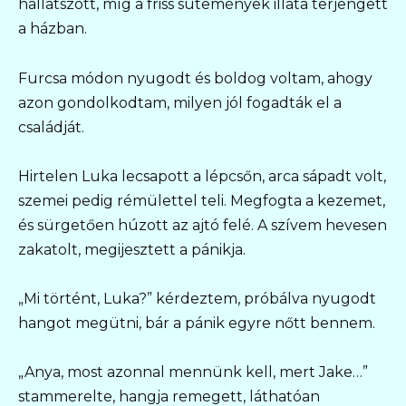
hallatszott, míg a friss sütemények illata terjengett
a házban.
Furcsa módon nyugodt és boldog voltam, ahogy
azon gondolkodtam, milyen jól fogadták el a
családját.
Hirtelen Luka lecsapott a lépcsőn, arca sápadt volt,
szemei pedig rémülettel teli. Megfogta a kezemet,
és sürgetően húzott az ajtó felé. A szívem hevesen
zakatolt, megijesztett a pánikja.
„Mi történt, Luka?” kérdeztem, próbálva nyugodt
hangot megütni, bár a pánik egyre nőtt bennem.
„Anya, most azonnal mennünk kell, mert Jake…”
stammerelte, hangja remegett, láthatóan