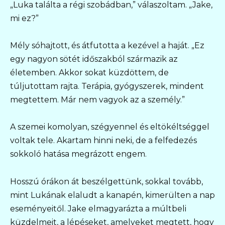
„Luka találta a régi szobádban,” válaszoltam. „Jake,
mi ez?”
Mély sóhajtott, és átfutotta a kezével a haját. „Ez
egy nagyon sötét időszakból származik az
életemben. Akkor sokat küzdöttem, de
túljutottam rajta. Terápia, gyógyszerek, mindent
megtettem. Már nem vagyok az a személy.”
A szemei komolyan, szégyennel és eltökéltséggel
voltak tele. Akartam hinni neki, de a felfedezés
sokkoló hatása megrázott engem.
Hosszú órákon át beszélgettünk, sokkal tovább,
mint Lukának elaludt a kanapén, kimerülten a nap
eseményeitől. Jake elmagyarázta a múltbeli
küzdelmeit, a lépéseket, amelyeket megtett, hogy