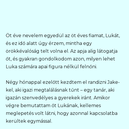
Öt éve nevelem egyedül az öt éves fiamat, Lukát,
és ez idő alatt úgy érzem, mintha egy
örökkévalóság telt volna el. Az apja alig látogatja
őt, és gyakran gondolkodom azon, milyen lehet
Luka számára apai figura nélkül felnőni.
Négy hónappal ezelőtt kezdtem el randizni Jake-
kel, aki igazi megtalálásnak tűnt – egy tanár, aki
igazán szenvedélyes a gyerekek iránt. Amikor
végre bemutattam őt Lukának, kellemes
meglepetés volt látni, hogy azonnal kapcsolatba
kerültek egymással.