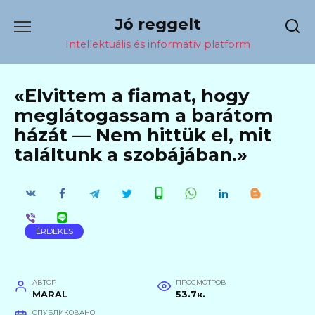
Перейти
Jó reggelt
к
содержанию
Intellektuális és informatív platform
«Elvittem a fiamat, hogy
meglátogassam a barátom
házát — Nem hittük el, mit
találtunk a szobájában.»
ÉRDEKES
АВТОР
ПРОСМОТРОВ
MARAL
53.7к.
ОПУБЛИКОВАНО