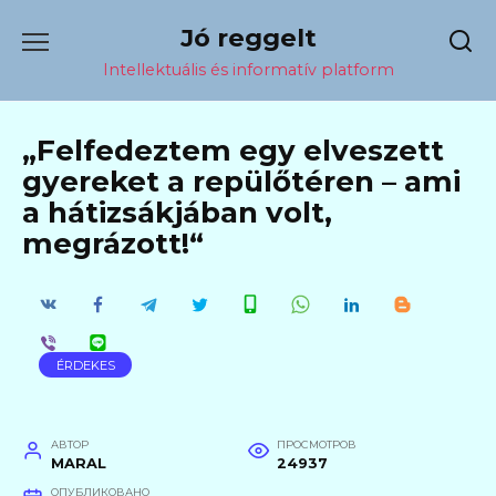
Перейти
Jó reggelt
к
содержанию
Intellektuális és informatív platform
„Felfedeztem egy elveszett
gyereket a repülőtéren – ami
a hátizsákjában volt,
megrázott!“
ÉRDEKES
АВТОР
ПРОСМОТРОВ
MARAL
24937
ОПУБЛИКОВАНО