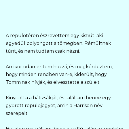
A repülőtéren észrevettem egy kisfiút, aki
egyedül bolyongott a tömegben. Rémültnek
tűnt, és nem tudtam csak nézni.
Amikor odamentem hozzá, és megkérdeztem,
hogy minden rendben van-e, kiderült, hogy
Tomminak hívják, és elvesztette a szüleit.
Kinyitotta a hátizsákját, és találtam benne egy
gyűrött repülőjegyet, amin a Harrison név
szerepelt.
Hirtelen realizáltam, hogy ez a fiú talán az unokám