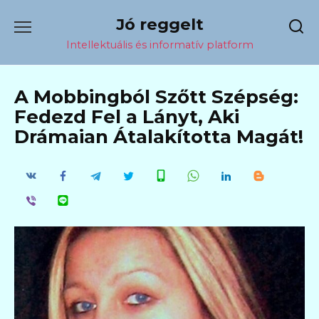
Перейти
Jó reggelt
к
содержанию
Intellektuális és informatív platform
A Mobbingból Szőtt Szépség:
Fedezd Fel a Lányt, Aki
Drámaian Átalakította Magát!