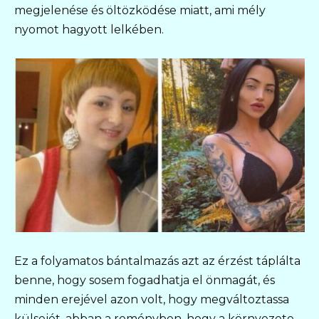
megjelenése és öltözködése miatt, ami mély
nyomot hagyott lelkében.
Ez a folyamatos bántalmazás azt az érzést táplálta
benne, hogy sosem fogadhatja el önmagát, és
minden erejével azon volt, hogy megváltoztassa
külsejét, abban a reményben, hogy a környezete