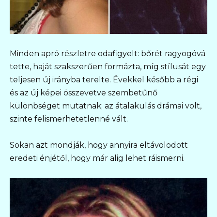
Minden apró részletre odafigyelt: bőrét ragyogóvá
tette, haját szakszerűen formázta, míg stílusát egy
teljesen új irányba terelte. Évekkel később a régi
és az új képei összevetve szembetűnő
különbséget mutatnak; az átalakulás drámai volt,
szinte felismerhetetlenné vált.
Sokan azt mondják, hogy annyira eltávolodott
eredeti énjétől, hogy már alig lehet ráismerni.