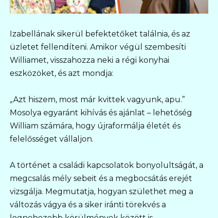
Izabellának sikerül befektetőket találnia, és az
üzletet fellendíteni. Amikor végül szembesíti
Williamet, visszahozza neki a régi konyhai
eszközöket, és azt mondja:
„Azt hiszem, most már kvittek vagyunk, apu.”
Mosolya egyaránt kihívás és ajánlat – lehetőség
William számára, hogy újraformálja életét és
felelősséget vállaljon.
A történet a családi kapcsolatok bonyolultságát, a
megcsalás mély sebeit és a megbocsátás erejét
vizsgálja. Megmutatja, hogyan születhet meg a
változás vágya és a siker iránti törekvés a
legnehezebb körülmények között is.