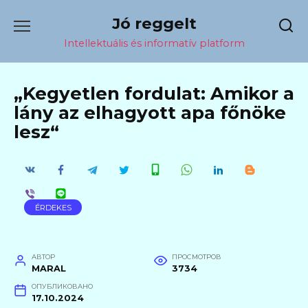
Перейти
Jó reggelt
к
содержанию
Intellektuális és informatív platform
„Kegyetlen fordulat: Amikor a
lány az elhagyott apa főnöke
lesz“
ÉRDEKES
АВТОР
ПРОСМОТРОВ
MARAL
3734
ОПУБЛИКОВАНО
17.10.2024