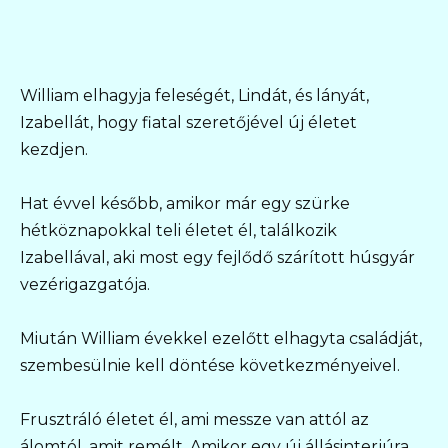
William elhagyja feleségét, Lindát, és lányát,
Izabellát, hogy fiatal szeretőjével új életet
kezdjen.
Hat évvel később, amikor már egy szürke
hétköznapokkal teli életet él, találkozik
Izabellával, aki most egy fejlődő szárított húsgyár
vezérigazgatója.
Miután William évekkel ezelőtt elhagyta családját,
szembesülnie kell döntése következményeivel.
Frusztráló életet él, ami messze van attól az
álomtól, amit remélt. Amikor egy új állásinterjúra