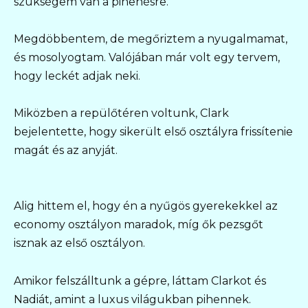
szükségem van a pihenésre.”
Megdöbbentem, de megőriztem a nyugalmamat,
és mosolyogtam. Valójában már volt egy tervem,
hogy leckét adjak neki.
Miközben a repülőtéren voltunk, Clark
bejelentette, hogy sikerült első osztályra frissítenie
magát és az anyját.
Alig hittem el, hogy én a nyűgös gyerekekkel az
economy osztályon maradok, míg ők pezsgőt
isznak az első osztályon.
Amikor felszálltunk a gépre, láttam Clarkot és
Nadiát, amint a luxus világukban pihennek.