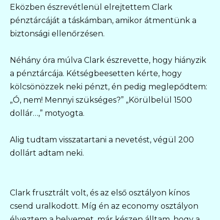
Eközben észrevétlenül elrejtettem Clark
pénztárcáját a táskámban, amikor átmentünk a
biztonsági ellenőrzésen.
Néhány óra múlva Clark észrevette, hogy hiányzik
a pénztárcája. Kétségbeesetten kérte, hogy
kölcsönözzek neki pénzt, én pedig meglepődtem:
„Ó, nem! Mennyi szükséges?” „Körülbelül 1500
dollár…,” motyogta.
Alig tudtam visszatartani a nevetést, végül 200
dollárt adtam neki.
Clark frusztrált volt, és az első osztályon kínos
csend uralkodott. Míg én az economy osztályon
élveztem a helyemet, már készen álltam, hogy a