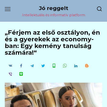
Перейти
Jó reggelt
к
содержанию
Intellektuális és informatív platform
„Férjem az első osztályon, én
és a gyerekek az economy-
ban: Egy kemény tanulság
számára!“