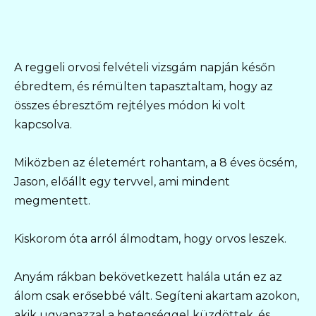
A reggeli orvosi felvételi vizsgám napján későn
ébredtem, és rémülten tapasztaltam, hogy az
összes ébresztőm rejtélyes módon ki volt
kapcsolva.
Miközben az életemért rohantam, a 8 éves öcsém,
Jason, előállt egy tervvel, ami mindent
megmentett.
Kiskorom óta arról álmodtam, hogy orvos leszek.
Anyám rákban bekövetkezett halála után ez az
álom csak erősebbé vált. Segíteni akartam azokon,
akik ugyanazzal a betegséggel küzdöttek, és