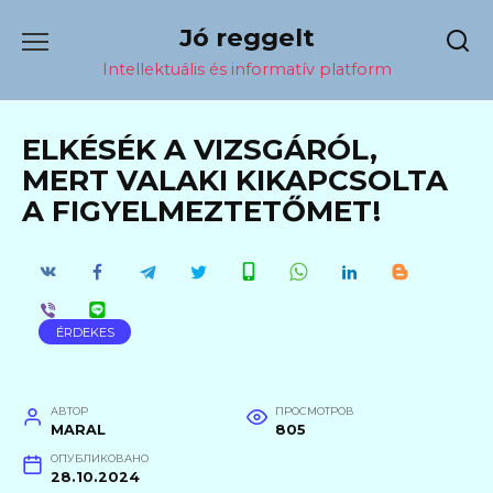
Перейти
Jó reggelt
к
содержанию
Intellektuális és informatív platform
ELKÉSÉK A VIZSGÁRÓL,
MERT VALAKI KIKAPCSOLTA
A FIGYELMEZTETŐMET!
ÉRDEKES
АВТОР
ПРОСМОТРОВ
MARAL
805
ОПУБЛИКОВАНО
28.10.2024