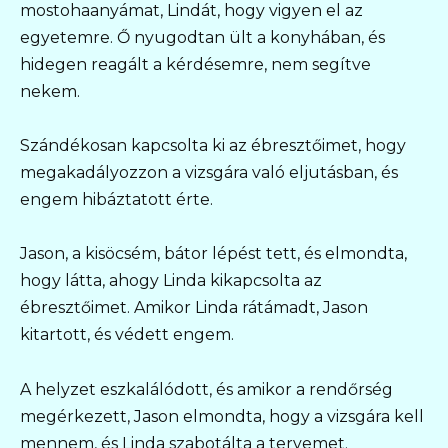
mostohaanyámat, Lindát, hogy vigyen el az
egyetemre. Ő nyugodtan ült a konyhában, és
hidegen reagált a kérdésemre, nem segítve
nekem.
Szándékosan kapcsolta ki az ébresztőimet, hogy
megakadályozzon a vizsgára való eljutásban, és
engem hibáztatott érte.
Jason, a kisöcsém, bátor lépést tett, és elmondta,
hogy látta, ahogy Linda kikapcsolta az
ébresztőimet. Amikor Linda rátámadt, Jason
kitartott, és védett engem.
A helyzet eszkalálódott, és amikor a rendőrség
megérkezett, Jason elmondta, hogy a vizsgára kell
mennem, és Linda szabotálta a tervemet.