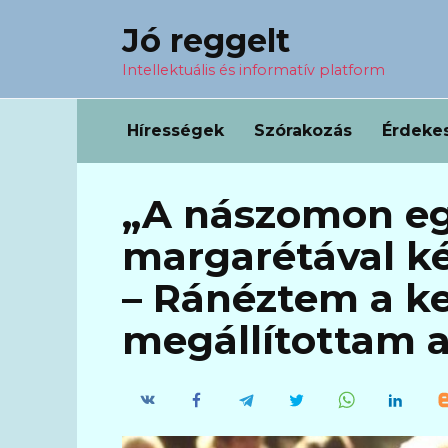
Перейти
Jó reggelt
к
содержанию
Intellektuális és informatív platform
Hírességek
Szórakozás
Érdeke
„A nászomon eg
margarétával k
– Ránéztem a ke
megállítottam a