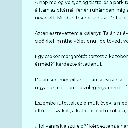
A nap meleg volt, az ég tiszta, és a park 
álltam az oltárnál fehér ruhámban, míg
nevetett. Minden tökéletesnek tűnt – leg
Aztán észrevettem a kislányt. Talán öt é
cipőkkel, mintha véletlenül ide tévedt vo
Egy csokor margarétát tartott a kezében
érméd?” kérdezte ártatlanul.
De amikor megpillantottam a csuklóját,
ugyanaz, mint amit a vőlegényemen is lá
Eszembe jutottak az elmúlt évek: a meg
eltűnt éjszakák, a különös parfüm illata
„Hol vannak a szüleid?” kérdeztem, a h