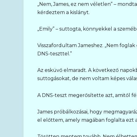
„Nem, James, ez nem véletlen” – mondtam
kérdeztem a kislányt.
„Emily” – suttogta, könnyekkel a szeméb
Visszafordultam Jameshez. „Nem foglak e
DNS-teszttel.”
Az esküvő elmaradt. A következő napokb
suttogásokat, de nem voltam képes válas
A DNS-teszt megerősítette azt, amitől fé
James próbálkozásai, hogy megmagyarázza
el előttem, amely magában foglalta ezt az
Törötten mentem tovább. Nem élhettem eg