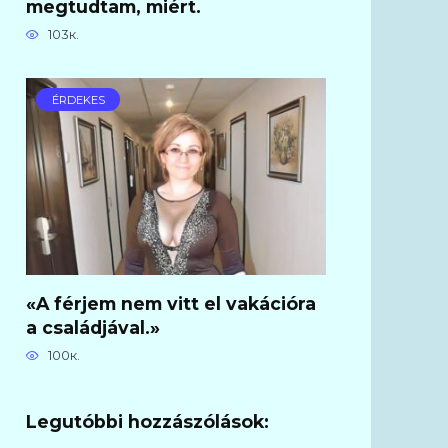
megtudtam, miért.
103к.
ÉRDEKES
«A férjem nem vitt el vakációra
a családjával.»
100к.
Legutóbbi hozzászólások: