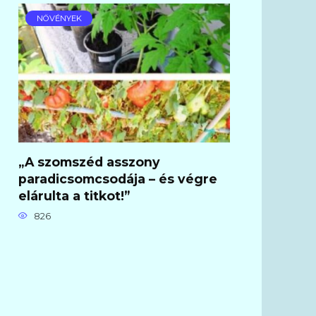
NÖVÉNYEK
„A szomszéd asszony
paradicsomcsodája – és végre
elárulta a titkot!”
826