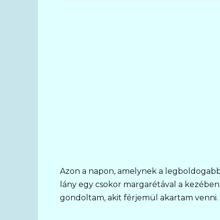
Azon a napon, amelynek a legboldogabbn
lány egy csokor margarétával a kezében 
gondoltam, akit férjemül akartam venni.