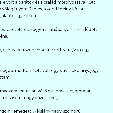
tele volt a barátok és a család mosolygásával. Ott
 a vőlegényem, James, a vendégeink között
alábbis így hittem.
ves lehetett, összegyűrt ruhában, elhasználódott
lna.
, és kíváncsi szemekkel nézett rám. „Van egy
 megdermedtem. Ott volt egy szív alakú anyajegy –
ttam.
magyarázhatatlan késő esti órák, a nyomtalanul
, amit sosem magyarázott meg.
angom remegett. A kislány nagy, szomorú