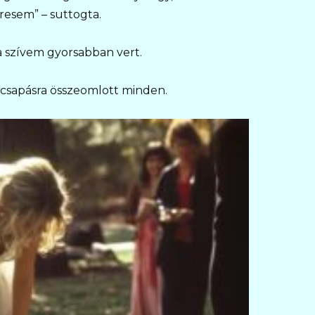
esem” – suttogta.
a szívem gyorsabban vert.
y csapásra összeomlott minden.