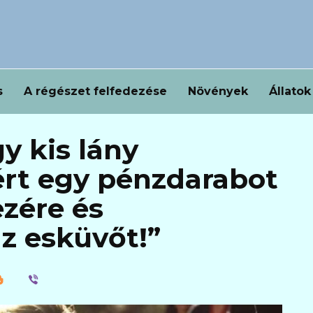
s
A régészet felfedezése
Növények
Állatok
y kis lány
ért egy pénzdarabot
zére és
z esküvőt!”