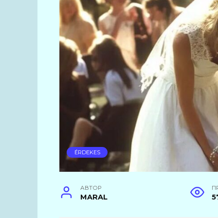
ÉRDEKES
АВТОР
П
MARAL
5