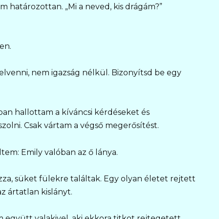
 határozottan. „Mi a neved, kis drágám?”
en.
lvenni, nem igazság nélkül. Bizonyítsd be egy
an hallottam a kíváncsi kérdéseket és
zolni. Csak vártam a végső megerősítést.
ltem: Emily valóban az ő lánya.
, süket fülekre találtak. Egy olyan életet rejtett
 ártatlan kislányt.
yütt valakivel, aki ekkora titkot rejtegetett