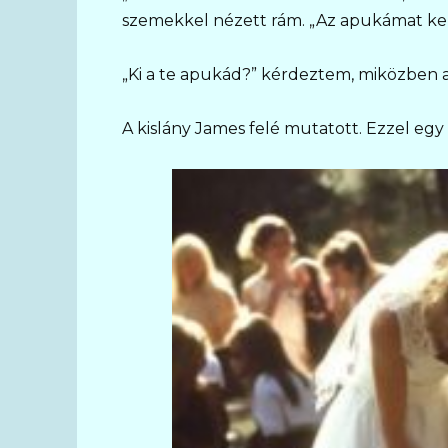
szemekkel nézett rám. „Az apukámat ker
„Ki a te apukád?” kérdeztem, miközben 
A kislány James felé mutatott. Ezzel eg