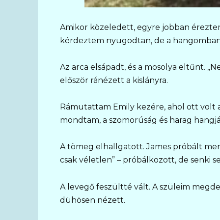
Amikor közeledett, egyre jobban éreztem
kérdeztem nyugodtan, de a hangomban m
Az arca elsápadt, és a mosolya eltűnt. 
először ránézett a kislányra.
Rámutattam Emily kezére, ahol ott volt
mondtam, a szomorúság és harag hangján
A tömeg elhallgatott. James próbált men
csak véletlen” – próbálkozott, de senki se
A levegő feszültté vált. A szüleim megd
dühösen nézett.