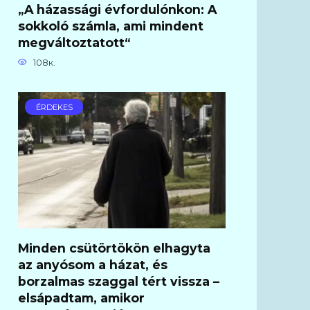
„A házassági évfordulónkon: A
sokkoló számla, ami mindent
megváltoztatott“
108к.
ÉRDEKES
Minden csütörtökön elhagyta
az anyósom a házat, és
borzalmas szaggal tért vissza –
elsápadtam, amikor