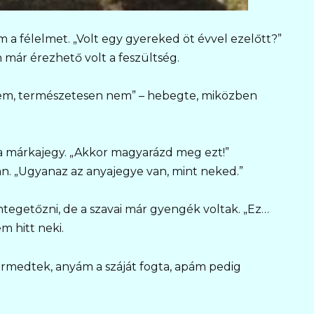
 a félelmet. „Volt egy gyereked öt évvel ezelőtt?”
ár érezhető volt a feszültség.
„Nem, természetesen nem” – hebegte, miközben
 a márkajegy. „Akkor magyarázd meg ezt!”
. „Ugyanaz az anyajegye van, mint neked.”
tegetőzni, de a szavai már gyengék voltak. „Ez…
m hitt neki.
ermedtek, anyám a száját fogta, apám pedig