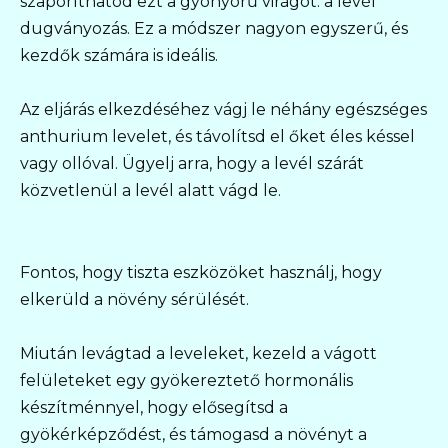
szaporíthatod ezt a gyönyörű virágot: a levél
dugványozás. Ez a módszer nagyon egyszerű, és
kezdők számára is ideális.
Az eljárás elkezdéséhez vágj le néhány egészséges
anthurium levelet, és távolítsd el őket éles késsel
vagy ollóval. Ügyelj arra, hogy a levél szárát
közvetlenül a levél alatt vágd le.
Fontos, hogy tiszta eszközöket használj, hogy
elkerüld a növény sérülését.
Miután levágtad a leveleket, kezeld a vágott
felületeket egy gyökereztető hormonális
készítménnyel, hogy elősegítsd a
gyökérképződést, és támogasd a növényt a