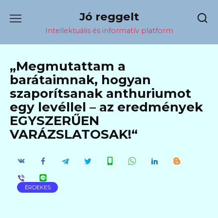
Перейти
Jó reggelt
к
содержанию
Intellektuális és informatív platform
„Megmutattam a
barátaimnak, hogyan
szaporítsanak anthuriumot
egy levéllel – az eredmények
EGYSZERŰEN
VARÁZSLATOSAK!“
ÉRDEKES