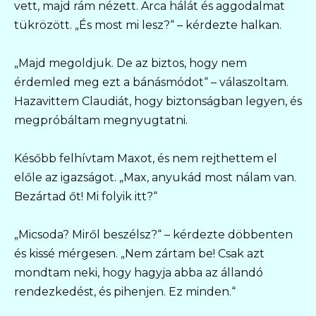
vett, majd rám nézett. Arca hálát és aggodalmat
tükrözött. „És most mi lesz?“ – kérdezte halkan.
„Majd megoldjuk. De az biztos, hogy nem
érdemled meg ezt a bánásmódot“ – válaszoltam.
Hazavittem Claudiát, hogy biztonságban legyen, és
megpróbáltam megnyugtatni.
Később felhívtam Maxot, és nem rejthettem el
előle az igazságot. „Max, anyukád most nálam van.
Bezártad őt! Mi folyik itt?“
„Micsoda? Miről beszélsz?“ – kérdezte döbbenten
és kissé mérgesen. „Nem zártam be! Csak azt
mondtam neki, hogy hagyja abba az állandó
rendezkedést, és pihenjen. Ez minden.“