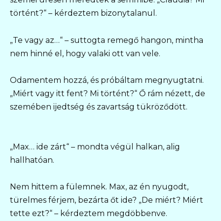
történt?“ – kérdeztem bizonytalanul.
„Te vagy az…“ – suttogta remegő hangon, mintha
nem hinné el, hogy valaki ott van vele.
Odamentem hozzá, és próbáltam megnyugtatni.
„Miért vagy itt fent? Mi történt?“ Ő rám nézett, de
szemében ijedtség és zavartság tükröződött.
„Max… ide zárt“ – mondta végül halkan, alig
hallhatóan.
Nem hittem a fülemnek. Max, az én nyugodt,
türelmes férjem, bezárta őt ide? „De miért? Miért
tette ezt?“ – kérdeztem megdöbbenve.