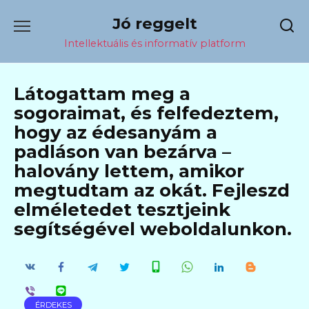
Перейти
Jó reggelt
к
содержанию
Intellektuális és informatív platform
Látogattam meg a
sogoraimat, és felfedeztem,
hogy az édesanyám a
padláson van bezárva –
halovány lettem, amikor
megtudtam az okát. Fejleszd
elméletedet tesztjeink
segítségével weboldalunkon.
ÉRDEKES