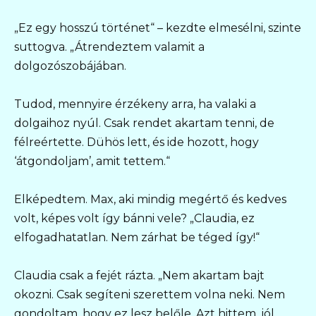
„Ez egy hosszú történet“ – kezdte elmesélni, szinte
suttogva. „Átrendeztem valamit a
dolgozószobájában.
Tudod, mennyire érzékeny arra, ha valaki a
dolgaihoz nyúl. Csak rendet akartam tenni, de
félreértette. Dühös lett, és ide hozott, hogy
‘átgondoljam’, amit tettem.“
Elképedtem. Max, aki mindig megértő és kedves
volt, képes volt így bánni vele? „Claudia, ez
elfogadhatatlan. Nem zárhat be téged így!“
Claudia csak a fejét rázta. „Nem akartam bajt
okozni. Csak segíteni szerettem volna neki. Nem
gondoltam, hogy ez lesz belőle. Azt hittem, jól