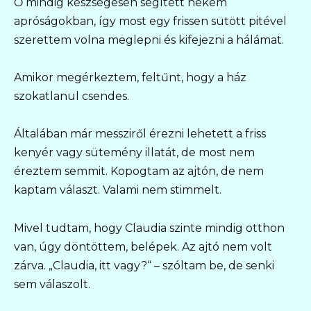
Ő mindig készségesen segített nekem
apróságokban, így most egy frissen sütött pitével
szerettem volna meglepni és kifejezni a hálámat.
Amikor megérkeztem, feltűnt, hogy a ház
szokatlanul csendes.
Általában már messziről érezni lehetett a friss
kenyér vagy sütemény illatát, de most nem
éreztem semmit. Kopogtam az ajtón, de nem
kaptam választ. Valami nem stimmelt.
Mivel tudtam, hogy Claudia szinte mindig otthon
van, úgy döntöttem, belépek. Az ajtó nem volt
zárva. „Claudia, itt vagy?“ – szóltam be, de senki
sem válaszolt.