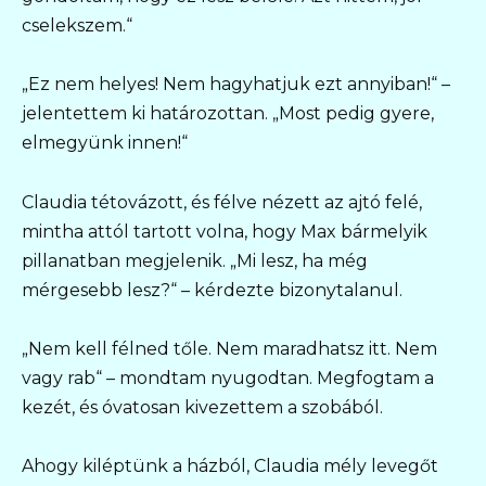
cselekszem.“
„Ez nem helyes! Nem hagyhatjuk ezt annyiban!“ –
jelentettem ki határozottan. „Most pedig gyere,
elmegyünk innen!“
Claudia tétovázott, és félve nézett az ajtó felé,
mintha attól tartott volna, hogy Max bármelyik
pillanatban megjelenik. „Mi lesz, ha még
mérgesebb lesz?“ – kérdezte bizonytalanul.
„Nem kell félned tőle. Nem maradhatsz itt. Nem
vagy rab“ – mondtam nyugodtan. Megfogtam a
kezét, és óvatosan kivezettem a szobából.
Ahogy kiléptünk a házból, Claudia mély levegőt