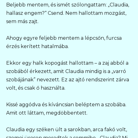
Beljebb mentem, és ismét szólongattam: „Claudia,
hallasz engem?“ Csend. Nem hallottam mozgást,
sem más zajt.
Ahogy egyre feljebb mentem a lépcsőn, furcsa
érzés kerített hatalmába.
Ekkor egy halk kopogást hallottam – a zaj abból a
szobából érkezett, amit Claudia mindig is a „varró
szobájának” nevezett. Ez az ajtó rendszerint zárva
volt, és csak ő használta.
Kissé aggódva és kíváncsian beléptem a szobába.
Amit ott láttam, megdöbbentett.
Claudia egy széken ült a sarokban, arca fakó volt,
szemei üresen meredtek a semmibe. „Claudia? Mi