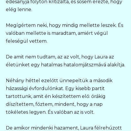
édesanyja folyton kritizálta, és sosem érezte, hogy
elég lenne.
Megígértem neki, hogy mindig mellette leszek. És
valóban mellette is maradtam, amiért végül
feleségül vettem.
De amit nem tudtam, az az volt, hogy Laura az
életünket egy hatalmas hatalomjátszmává alakítja.
Néhány héttel ezelőtt ünnepeltük a második
házassági évfordulónkat. Egy kisebb partit
tartottunk, amit én készítettem elő: órákig
díszítettem, főztem, mindent, hogy a nap
tökéletes legyen. És valóban az is volt.
De amikor mindenki hazament, Laura félrehúzott