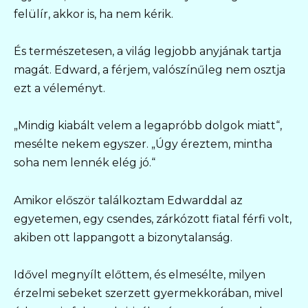
felülír, akkor is, ha nem kérik.
És természetesen, a világ legjobb anyjának tartja
magát. Edward, a férjem, valószínűleg nem osztja
ezt a véleményt.
„Mindig kiabált velem a legapróbb dolgok miatt“,
mesélte nekem egyszer. „Úgy éreztem, mintha
soha nem lennék elég jó.“
Amikor először találkoztam Edwarddal az
egyetemen, egy csendes, zárkózott fiatal férfi volt,
akiben ott lappangott a bizonytalanság.
Idővel megnyílt előttem, és elmesélte, milyen
érzelmi sebeket szerzett gyermekkorában, mivel