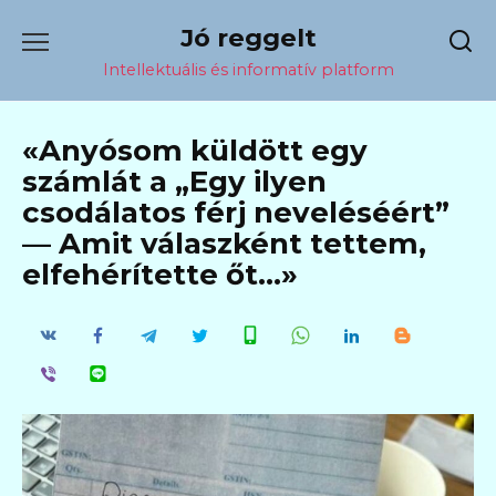
Перейти
Jó reggelt
к
содержанию
Intellektuális és informatív platform
«Anyósom küldött egy
számlát a „Egy ilyen
csodálatos férj neveléséért”
— Amit válaszként tettem,
elfehérítette őt…»