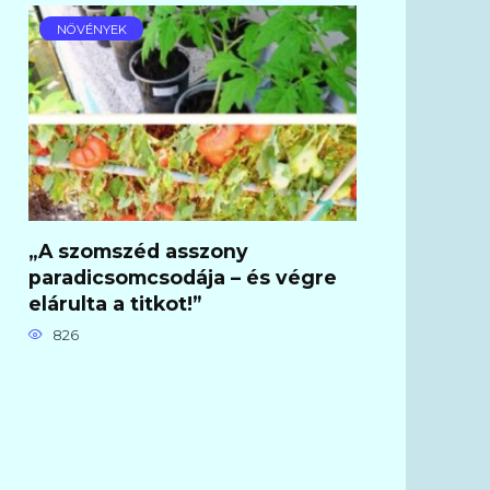
NÖVÉNYEK
„A szomszéd asszony
paradicsomcsodája – és végre
elárulta a titkot!”
826