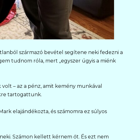
atlanból származó bevétel segítene neki fedezni a
égem tudnom róla, mert „egyszer úgyis a miénk
k volt – az a pénz, amit kemény munkával
kre tartogattunk.
Mark elajándékozta, és számomra ez súlyos
ki. Számon kellett kérnem őt. És ezt nem