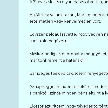
A 71 éves Melissa olyan hatással volt rá, 
Ha Melissa valamit akart, Mark mindent 
értelmetlen vagy kényelmetlen volt.
Egyszer például rávette, hogy vegyen neki 
tudtunk megfizetni.
Máskor pedig arról próbálta meggyőzni, 
már tönkrement a hátának”.
Bár idegesítőek voltak, sosem fenyegett
Aznap reggel minden a szokásos módon 
a banktól: szinte minden pénz eltűnt a k
Először azt hittem, hogy tévedés történ