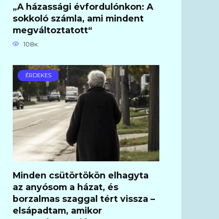
„A házassági évfordulónkon: A
sokkoló számla, ami mindent
megváltoztatott“
108к.
ÉRDEKES
Minden csütörtökön elhagyta
az anyósom a házat, és
borzalmas szaggal tért vissza –
elsápadtam, amikor