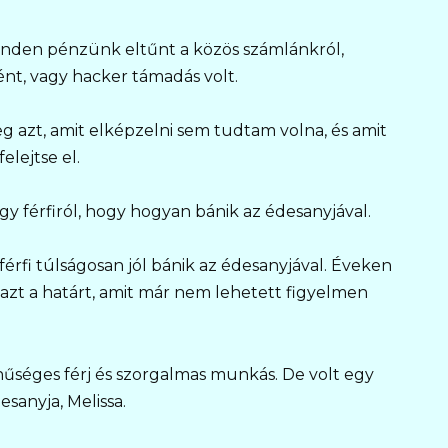
minden pénzünk eltűnt a közös számlánkról,
ént, vagy hacker támadás volt.
eg azt, amit elképzelni sem tudtam volna, és amit
elejtse el.
gy férfiról, hogy hogyan bánik az édesanyjával.
érfi túlságosan jól bánik az édesanyjával. Éveken
 azt a határt, amit már nem lehetett figyelmen
hűséges férj és szorgalmas munkás. De volt egy
esanyja, Melissa.