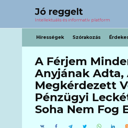
Перейти
Jó reggelt
к
содержанию
Intellektuális és informatív platform
Hírességek
Szórakozás
Érdeke
A Férjem Minde
Anyjának Adta, 
Megkérdezett Vo
Pénzügyi Lecké
Soha Nem Fog El