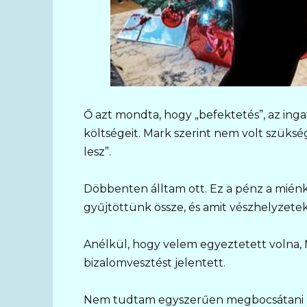
Ő azt mondta, hogy „befektetés”, az ing
költségeit. Mark szerint nem volt szüks
lesz”.
Döbbenten álltam ott. Ez a pénz a mién
gyűjtöttünk össze, és amit vészhelyzete
Anélkül, hogy velem egyeztetett volna, 
bizalomvesztést jelentett.
Nem tudtam egyszerűen megbocsátani ne