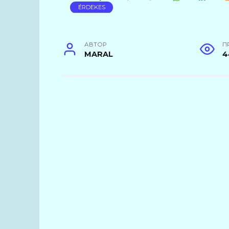
ÉRDEKES
АВТОР
П
MARAL
4