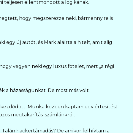
ami teljesen ellentmondott a logikának.
megtett, hogy megszerezze neki, bármennyire is
egy új autót, és Mark aláírta a hitelt, amit alig
hogy vegyen neki egy luxus fotelet, mert „a régi
ék a házasságunkat. De most más volt.
kezdődött. Munka közben kaptam egy értesítést
özös megtakarítási számlánkról.
t. Talán hackertámadás? De amikor felhívtam a