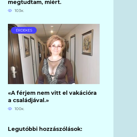
megtudtam, miért.
103к.
ÉRDEKES
«A férjem nem vitt el vakációra
a családjával.»
100к.
Legutóbbi hozzászólások: