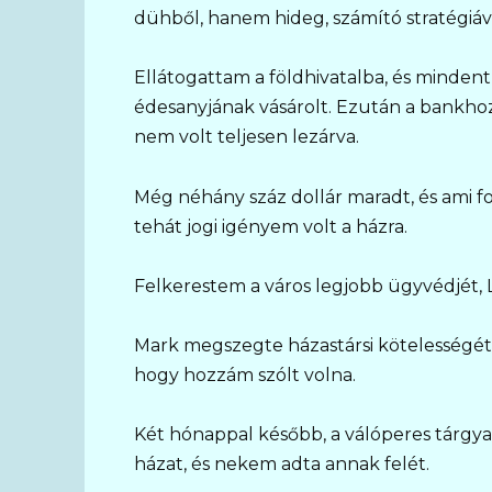
dühből, hanem hideg, számító stratégiáv
Ellátogattam a földhivatalba, és minden
édesanyjának vásárolt. Ezután a bankho
nem volt teljesen lezárva.
Még néhány száz dollár maradt, és ami fo
tehát jogi igényem volt a házra.
Felkerestem a város legjobb ügyvédjét, L
Mark megszegte házastársi kötelességét
hogy hozzám szólt volna.
Két hónappal később, a válóperes tárgyal
házat, és nekem adta annak felét.