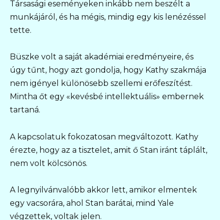
Társasági eseményeken inkább nem beszélt a
munkájáról, és ha mégis, mindig egy kis lenézéssel
tette.
Büszke volt a saját akadémiai eredményeire, és
úgy tűnt, hogy azt gondolja, hogy Kathy szakmája
nem igényel különösebb szellemi erőfeszítést.
Mintha őt egy «kevésbé intellektuális» embernek
tartaná.
A kapcsolatuk fokozatosan megváltozott. Kathy
érezte, hogy az a tisztelet, amit ő Stan iránt táplált,
nem volt kölcsönös.
A legnyilvánvalóbb akkor lett, amikor elmentek
egy vacsorára, ahol Stan barátai, mind Yale
végzettek, voltak jelen.