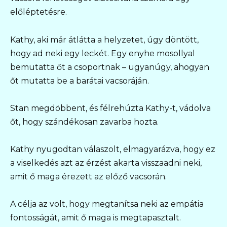
előléptetésre.
Kathy, aki már átlátta a helyzetet, úgy döntött,
hogy ad neki egy leckét. Egy enyhe mosollyal
bemutatta őt a csoportnak – ugyanúgy, ahogyan
őt mutatta be a barátai vacsoráján.
Stan megdöbbent, és félrehúzta Kathy-t, vádolva
őt, hogy szándékosan zavarba hozta.
Kathy nyugodtan válaszolt, elmagyarázva, hogy ez
a viselkedés azt az érzést akarta visszaadni neki,
amit ő maga érezett az előző vacsorán.
A célja az volt, hogy megtanítsa neki az empátia
fontosságát, amit ő maga is megtapasztalt.