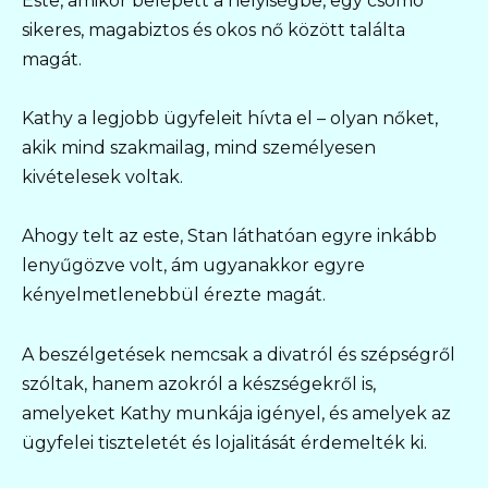
Este, amikor belépett a helyiségbe, egy csomó
sikeres, magabiztos és okos nő között találta
magát.
Kathy a legjobb ügyfeleit hívta el – olyan nőket,
akik mind szakmailag, mind személyesen
kivételesek voltak.
Ahogy telt az este, Stan láthatóan egyre inkább
lenyűgözve volt, ám ugyanakkor egyre
kényelmetlenebbül érezte magát.
A beszélgetések nemcsak a divatról és szépségről
szóltak, hanem azokról a készségekről is,
amelyeket Kathy munkája igényel, és amelyek az
ügyfelei tiszteletét és lojalitását érdemelték ki.