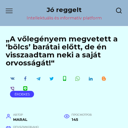
Перейти
Jó reggelt
к
содержанию
Intellektuális és informatív platform
„A vőlegényem megvetett a
‘bölcs’ barátai előtt, de én
visszaadtam neki a saját
orvosságát!“
ÉRDEKES
АВТОР
ПРОСМОТРОВ
MARAL
145
ОПУБЛИКОВАНО