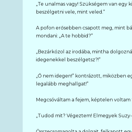
„Te unalmas vagy! Szükségem van egy ki
beszélgetni vele, mint veled.”
A pofon erősebben csapott meg, mint bár
mondani: „A te hobbid?”
„Bezárkózol az irodába, mintha dolgozn
idegenekkel beszélgetsz?!”
„Ő nem idegen!” kontrázott, miközben eg
legalább meghallgat!”
Megcsóváltam a fejem, képtelen voltam 
„Tudod mit? Végeztem! Elmegyek Suzy-h
Összecsomagolta a dolgait, felkapott egy 