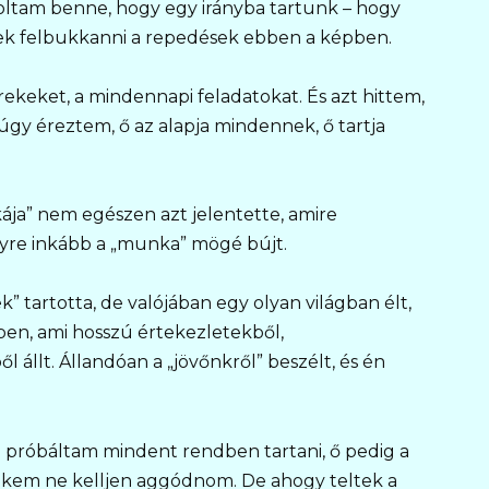
voltam benne, hogy egy irányba tartunk – hogy
tek felbukkanni a repedések ebben a képben.
rekeket, a mindennapi feladatokat. És azt hittem,
gy éreztem, ő az alapja mindennek, ő tartja
ja” nem egészen azt jelentette, amire
gyre inkább a „munka” mögé bújt.
” tartotta, de valójában egy olyan világban élt,
ben, ami hosszú értekezletekből,
 állt. Állandóan a „jövőnkről” beszélt, és én
 próbáltam mindent rendben tartani, ő pedig a
ekem ne kelljen aggódnom. De ahogy teltek a