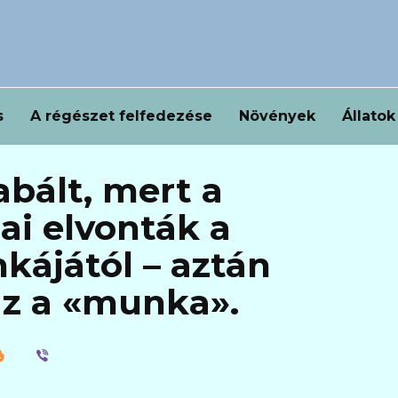
s
A régészet felfedezése
Növények
Állatok
abált, mert a
ai elvonták a
kájától – aztán
 az a «munka».