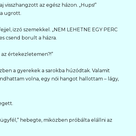
j visszhangzott az egész házon. „Hups!”
a ugrott.
ös fejjel, izzó szemekkel. „NEM LEHETNE EGY PERC
es csend borult a házra.
 az értekezletemen?!”
zben a gyerekek a sarokba húzódtak. Valamit
ndhattam volna, egy női hangot hallottam – lágy,
egett.
ügyfél,” hebegte, miközben próbálta elállni az