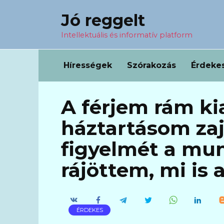
Перейти
Jó reggelt
к
содержанию
Intellektuális és informatív platform
Hírességek
Szórakozás
Érdeke
A férjem rám ki
háztartásom zaj
figyelmét a mun
rájöttem, mi is
ÉRDEKES