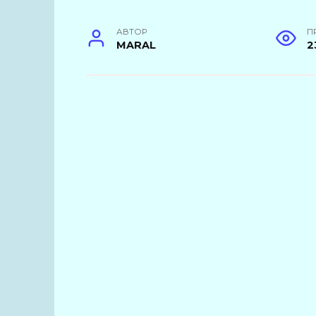
АВТОР
П
MARAL
2