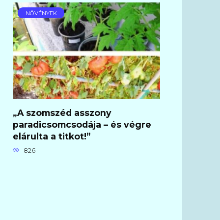
NÖVÉNYEK
„A szomszéd asszony
paradicsomcsodája – és végre
elárulta a titkot!”
826