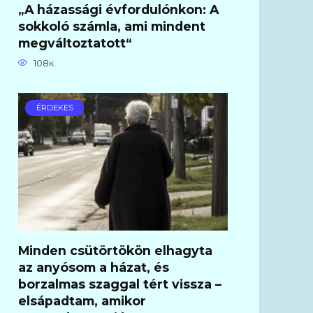
„A házassági évfordulónkon: A
sokkoló számla, ami mindent
megváltoztatott“
108к.
ÉRDEKES
Minden csütörtökön elhagyta
az anyósom a házat, és
borzalmas szaggal tért vissza –
elsápadtam, amikor