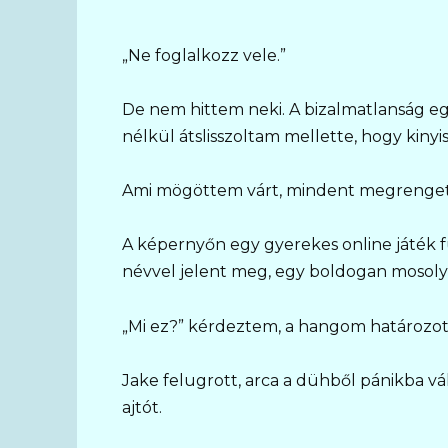
„Ne foglalkozz vele.”
De nem hittem neki. A bizalmatlanság eg
nélkül átslisszoltam mellette, hogy kinyis
Ami mögöttem várt, mindent megrenget
A képernyőn egy gyerekes online játék
névvel jelent meg, egy boldogan mosolyg
„Mi ez?” kérdeztem, a hangom határozot
Jake felugrott, arca a dühből pánikba vá
ajtót.