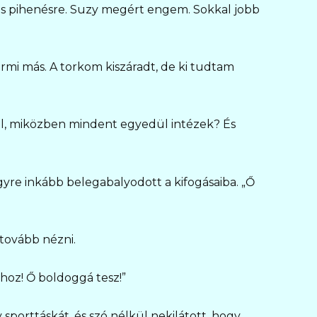
s pihenésre. Suzy megért engem. Sokkal jobb
mi más. A torkom kiszáradt, de ki tudtam
ál, miközben mindent egyedül intézek? És
yre inkább belegabalyodott a kifogásaiba. „Ő
tovább nézni.
oz! Ő boldoggá tesz!”
sporttáskát, és szó nélkül nekilátott, hogy