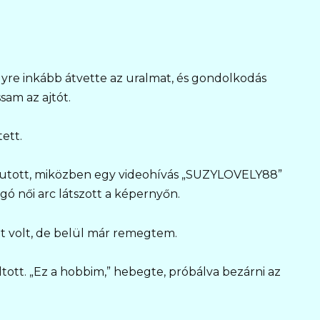
yre inkább átvette az uralmat, és gondolkodás
sam az ajtót.
ett.
 futott, miközben egy videohívás „SUZYLOVELY88”
ó női arc látszott a képernyőn.
t volt, de belül már remegtem.
ltott. „Ez a hobbim,” hebegte, próbálva bezárni az