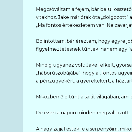
Megcsóváltam a fejem, bár belül összet
vitákhoz. Jake már órák óta „dolgozott” 
„Ma fontos értekezletem van. Ne zavarja
Bólintottam, bár éreztem, hogy egyre job
figyelmeztetésnek tűntek, hanem egy f
Mindig ugyanez volt: Jake felkelt, gyors
„háborúszobájába”, hogy a „fontos ügyei
a pénzügyekért, a gyerekekért, a háztar
Miközben ő eltűnt a saját világában, ami 
De ezen a napon minden megváltozott.
A nagy zajjal estek le a serpenyőim, miko