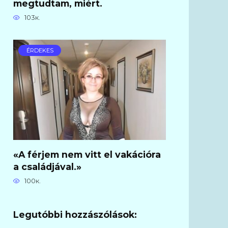
megtudtam, miért.
103к.
ÉRDEKES
«A férjem nem vitt el vakációra
a családjával.»
100к.
Legutóbbi hozzászólások: