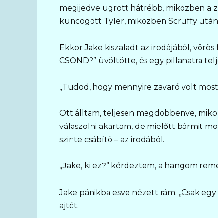
megijedve ugrott hátrébb, miközben a za
kuncogott Tyler, miközben Scruffy után
Ekkor Jake kiszaladt az irodájából, vör
CSOND?” üvöltötte, és egy pillanatra telj
„Tudod, hogy mennyire zavaró volt most
Ott álltam, teljesen megdöbbenve, mikö
válaszolni akartam, de mielőtt bármit mo
szinte csábító – az irodából.
„Jake, ki ez?” kérdeztem, a hangom rem
Jake pánikba esve nézett rám. „Csak egy 
ajtót.