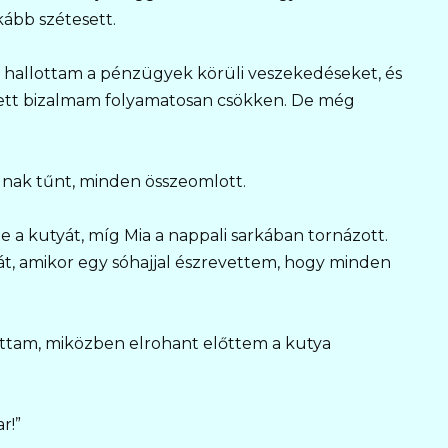
kább szétesett.
 hallottam a pénzügyek körüli veszekedéseket, és
tett bizalmam folyamatosan csökken. De még
gnak tűnt, minden összeomlott.
e a kutyát, míg Mia a nappali sarkában tornázott.
t, amikor egy sóhajjal észrevettem, hogy minden
ltottam, miközben elrohant előttem a kutya
r!”