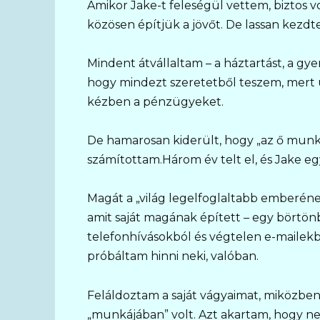
Amikor Jake-t feleségül vettem, biztos 
közösen építjük a jövőt. De lassan kezd
Mindent átvállaltam – a háztartást, a gye
hogy mindezt szeretetből teszem, mert ú
kézben a pénzügyeket.
De hamarosan kiderült, hogy „az ő munká
számítottam.Három év telt el, és Jake e
Magát a „világ legelfoglaltabb emberének
amit saját magának épített – egy börtön
telefonhívásokból és végtelen e-mailekből
próbáltam hinni neki, valóban.
Feláldoztam a saját vágyaimat, miközben
„munkájában” volt. Azt akartam, hogy n