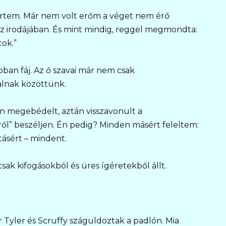
örtem. Már nem volt erőm a véget nem érő
az irodájában. És mint mindig, reggel megmondta:
tok.”
ban fáj. Az ő szavai már nem csak
alnak közöttünk.
an megebédelt, aztán visszavonult a
ről” beszéljen. Én pedig? Minden másért feleltem:
tásért – mindent.
csak kifogásokból és üres ígéretekből állt.
r Tyler és Scruffy száguldoztak a padlón. Mia