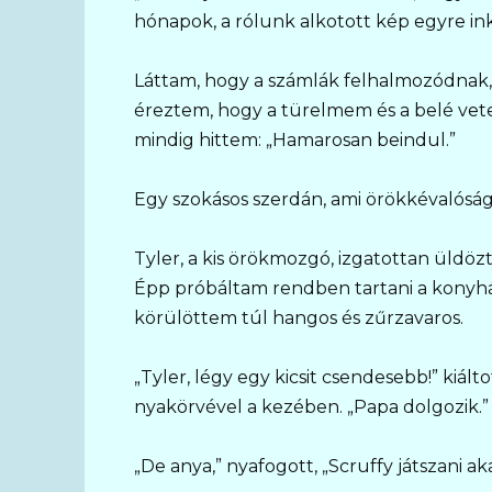
hónapok, a rólunk alkotott kép egyre in
Láttam, hogy a számlák felhalmozódnak,
éreztem, hogy a türelmem és a belé ve
mindig hittem: „Hamarosan beindul.”
Egy szokásos szerdán, ami örökkévalósá
Tyler, a kis örökmozgó, izgatottan üldözt
Épp próbáltam rendben tartani a konyhá
körülöttem túl hangos és zűrzavaros.
„Tyler, légy egy kicsit csendesebb!” kiá
nyakörvével a kezében. „Papa dolgozik.”
„De anya,” nyafogott, „Scruffy játszani aka