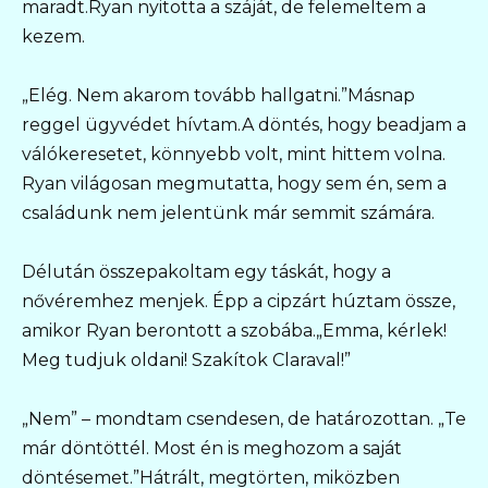
maradt.Ryan nyitotta a száját, de felemeltem a
kezem.
„Elég. Nem akarom tovább hallgatni.”Másnap
reggel ügyvédet hívtam.A döntés, hogy beadjam a
válókeresetet, könnyebb volt, mint hittem volna.
Ryan világosan megmutatta, hogy sem én, sem a
családunk nem jelentünk már semmit számára.
Délután összepakoltam egy táskát, hogy a
nővéremhez menjek. Épp a cipzárt húztam össze,
amikor Ryan berontott a szobába.„Emma, kérlek!
Meg tudjuk oldani! Szakítok Claraval!”
„Nem” – mondtam csendesen, de határozottan. „Te
már döntöttél. Most én is meghozom a saját
döntésemet.”Hátrált, megtörten, miközben