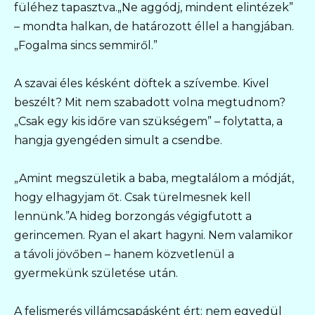
füléhez tapasztva.„Ne aggódj, mindent elintézek”
– mondta halkan, de határozott éllel a hangjában.
„Fogalma sincs semmiről.”
A szavai éles késként döftek a szívembe. Kivel
beszélt? Mit nem szabadott volna megtudnom?
„Csak egy kis időre van szükségem” – folytatta, a
hangja gyengéden simult a csendbe.
„Amint megszületik a baba, megtalálom a módját,
hogy elhagyjam őt. Csak türelmesnek kell
lennünk.”A hideg borzongás végigfutott a
gerincemen. Ryan el akart hagyni. Nem valamikor
a távoli jövőben – hanem közvetlenül a
gyermekünk születése után.
A felismerés villámcsapásként ért: nem egyedül