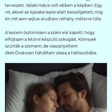
tervezett. Valaki más is volt ebben a képben. Egy
nő, akivel az éjszaka leple alatt beszélgetett, míg
én mit sem sejtve aludtam néhány méterre tőle.
A kezem ösztönösen a szám elé kapott, hogy
elfojtsam a kitörni készülő zokogást. Könnyek
szúrták a szemem, de visszanyeltem
őket.Óvatosan hátráltam vissza a hálószobába.