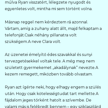
múlva Ryan visszatért, lélegzete nyugodt és
egyenletes volt, mintha mi sem történt volna.
Másnap reggel nem kérdeztem rá azonnal.
Vártam, amíg a zuhany alatt állt, majd felkaptam a
telefonját.Csak néhány pillanatra volt
szükségem.A neve Clara volt.
Az üzenetei émelyítő édes szavakkal és sunyi
tervezgetésekkel voltak tele. A még meg nem
született gyermekemet „akadálynak” nevezte.A
kezem remegett, miközben tovább olvastam.
Ryan azt ígérte neki, hogy elhagy engem a szülés
után. Hogy csak kötelességtudat tart mellette.A
fájdalom jeges tőrként hatolt a szívembe. De
valami más is felébredt bennem – egy sziklaszilárd