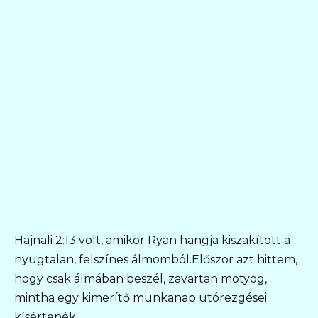
Hajnali 2:13 volt, amikor Ryan hangja kiszakított a
nyugtalan, felszínes álmomból.Először azt hittem,
hogy csak álmában beszél, zavartan motyog,
mintha egy kimerítő munkanap utórezgései
kísértenék.