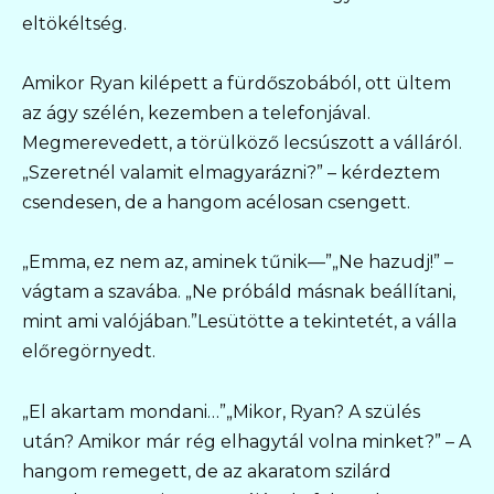
eltökéltség.
Amikor Ryan kilépett a fürdőszobából, ott ültem
az ágy szélén, kezemben a telefonjával.
Megmerevedett, a törülköző lecsúszott a válláról.
„Szeretnél valamit elmagyarázni?” – kérdeztem
csendesen, de a hangom acélosan csengett.
„Emma, ez nem az, aminek tűnik—”„Ne hazudj!” –
vágtam a szavába. „Ne próbáld másnak beállítani,
mint ami valójában.”Lesütötte a tekintetét, a válla
előregörnyedt.
„El akartam mondani…”„Mikor, Ryan? A szülés
után? Amikor már rég elhagytál volna minket?” – A
hangom remegett, de az akaratom szilárd