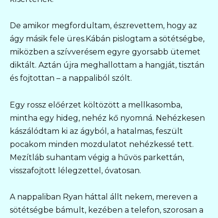
De amikor megfordultam, észrevettem, hogy az
ágy másik fele üres.Kábán pislogtam a sötétségbe,
miközben a szívverésem egyre gyorsabb ütemet
diktált. Aztán újra meghallottam a hangját, tisztán
és fojtottan – a nappaliból szólt.
Egy rossz előérzet költözött a mellkasomba,
mintha egy hideg, nehéz kő nyomná. Nehézkesen
kászálódtam ki az ágyból, a hatalmas, feszült
pocakom minden mozdulatot nehézkessé tett.
Mezítláb suhantam végig a hűvös parkettán,
visszafojtott lélegzettel, óvatosan.
A nappaliban Ryan háttal állt nekem, mereven a
sötétségbe bámult, kezében a telefon, szorosan a