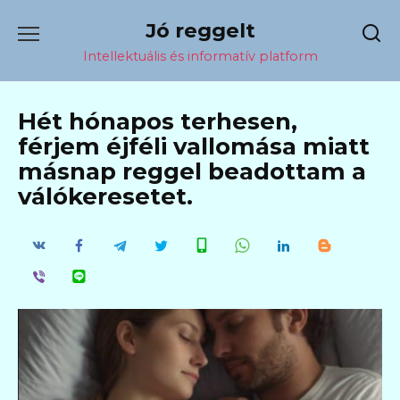
Перейти
Jó reggelt
к
содержанию
Intellektuális és informatív platform
Hét hónapos terhesen,
férjem éjféli vallomása miatt
másnap reggel beadottam a
válókeresetet.