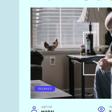
ÉRDEKES
АВТОР
П
MARAL
2