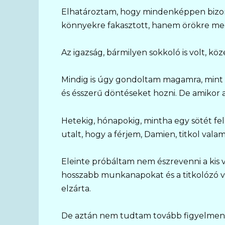
Elhatároztam, hogy mindenképpen bizon
könnyekre fakasztott, hanem örökre meg
Az igazság, bármilyen sokkoló is volt, k
Mindig is úgy gondoltam magamra, mint v
és ésszerű döntéseket hozni. De amikor a
Hetekig, hónapokig, mintha egy sötét felh
utalt, hogy a férjem, Damien, titkol valam
Eleinte próbáltam nem észrevenni a kis v
hosszabb munkanapokat és a titkolózó vi
elzárta.
De aztán nem tudtam tovább figyelmen 