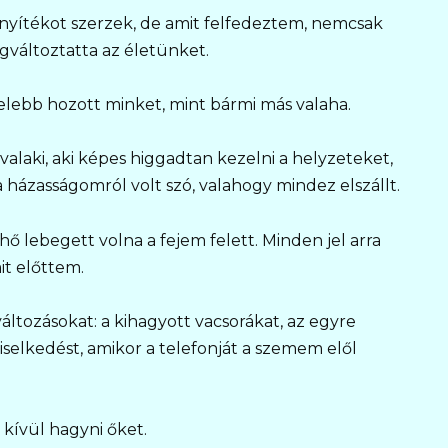
yítékot szerzek, de amit felfedeztem, nemcsak
változtatta az életünket.
özelebb hozott minket, mint bármi más valaha.
alaki, aki képes higgadtan kezelni a helyzeteket,
 házasságomról volt szó, valahogy mindez elszállt.
ő lebegett volna a fejem felett. Minden jel arra
it előttem.
áltozásokat: a kihagyott vacsorákat, az egyre
selkedést, amikor a telefonját a szemem elől
kívül hagyni őket.