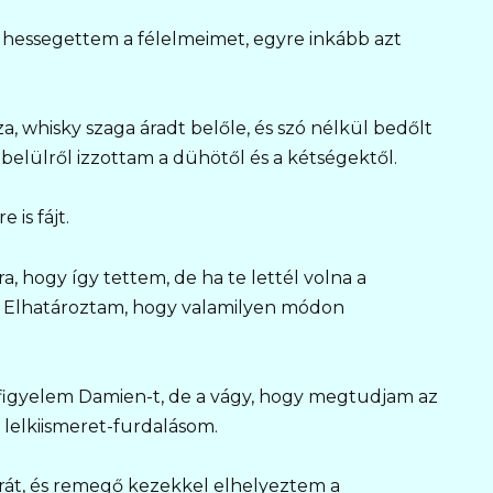
hessegettem a félelmeimet, egyre inkább azt
a, whisky szaga áradt belőle, és szó nélkül bedőlt
belülről izzottam a dühötől és a kétségektől.
is fájt.
hogy így tettem, de ha te lettél volna a
 el. Elhatároztam, hogy valamilyen módon
 figyelem Damien-t, de a vágy, hogy megtudjam az
 lelkiismeret-furdalásom.
rát, és remegő kezekkel elhelyeztem a