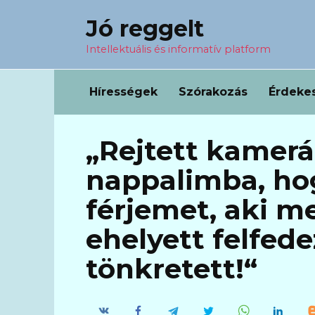
Перейти
Jó reggelt
к
содержанию
Intellektuális és informatív platform
Hírességek
Szórakozás
Érdeke
„Rejtett kamerá
nappalimba, ho
férjemet, aki m
ehelyett felfed
tönkretett!“