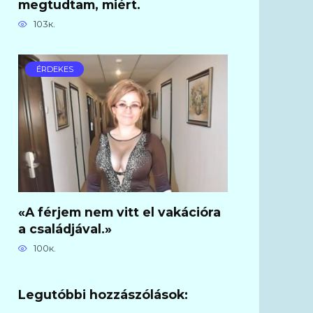
megtudtam, miért.
103к.
ÉRDEKES
«A férjem nem vitt el vakációra
a családjával.»
100к.
Legutóbbi hozzászólások: