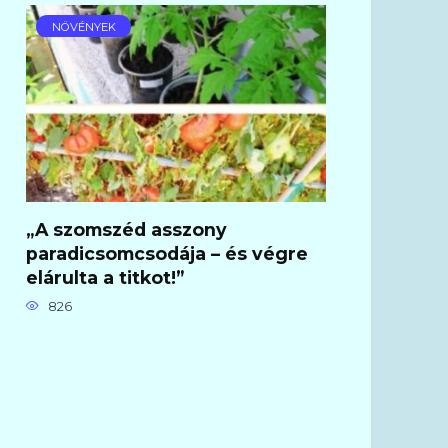
NÖVÉNYEK
„A szomszéd asszony
paradicsomcsodája – és végre
elárulta a titkot!”
826