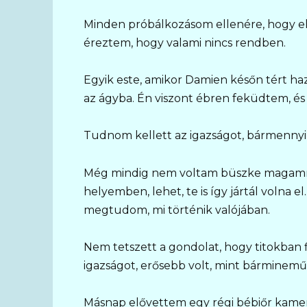
Minden próbálkozásom ellenére, hogy el
éreztem, hogy valami nincs rendben.
Egyik este, amikor Damien későn tért haz
az ágyba. Én viszont ébren feküdtem, és 
Tudnom kellett az igazságot, bármennyire 
Még mindig nem voltam büszke magamra, 
helyemben, lehet, te is így jártál volna
megtudom, mi történik valójában.
Nem tetszett a gondolat, hogy titokban
igazságot, erősebb volt, mint bárminemű
Másnap elővettem egy régi bébiőr kame