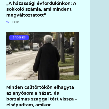
„A házassági évfordulónkon: A
sokkoló számla, ami mindent
megváltoztatott“
108к.
ÉRDEKES
Minden csütörtökön elhagyta
az anyósom a házat, és
borzalmas szaggal tért vissza –
elsápadtam, amikor