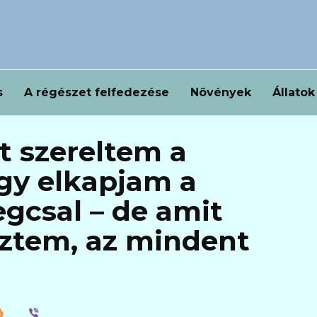
s
A régészet felfedezése
Növények
Állatok
t szereltem a
gy elkapjam a
egcsal – de amit
eztem, az mindent