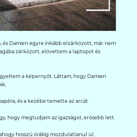
n, és Damien egyre inkább elzárkózott, már nem
agába zárkózott, elővettem a laptopot és
igyeltem a képernyőt. Láttam, hogy Damien
ik.
anapéra, és a kezébe temette az arcát.
vágy, hogy megtudjam az igazságot, erősebb lett.
, ahogy hosszú órákig mozdulatlanul ül.