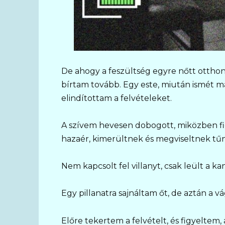
De ahogy a feszültség egyre nőtt ottho
bírtam tovább. Egy este, miután ismét m
elindítottam a felvételeket.
A szívem hevesen dobogott, miközben f
hazaér, kimerültnek és megviseltnek tűn
Nem kapcsolt fel villanyt, csak leült a k
Egy pillanatra sajnáltam őt, de aztán a 
Előre tekertem a felvételt, és figyeltem