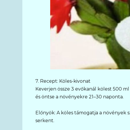
7. Recept: Köles-kivonat
Keverjen össze 3 evőkanál kölest 500 ml
és öntse a növényekre 21–30 naponta.
Előnyök: A köles támogatja a növények s
serkent.