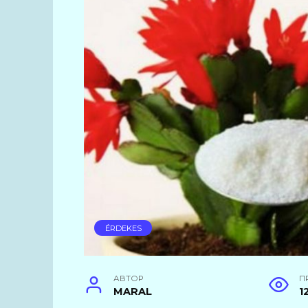
ÉRDEKES
АВТОР
П
MARAL
1