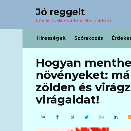
Перейти
Jó reggelt
к
содержанию
Intellektuális és informatív platform
Hírességek
Szórakozás
Érdeke
Hogyan menthe
növényeket: már
zölden és virágz
virágaidat!