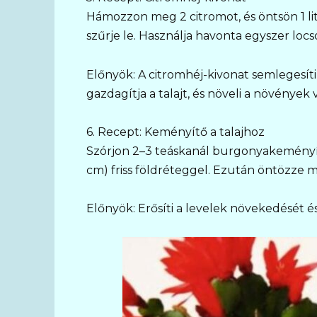
Hámozzon meg 2 citromot, és öntsön 1 liter
szűrje le. Használja havonta egyszer locso
Előnyök: A citromhéj-kivonat semlegesíti
gazdagítja a talajt, és növeli a növények vi
6. Recept: Keményítő a talajhoz
Szórjon 2–3 teáskanál burgonyakeményítő
cm) friss földréteggel. Ezután öntözze
Előnyök: Erősíti a levelek növekedését és