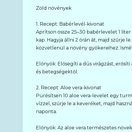
Zöld növények
1. Recept: Babérlevél-kivonat
Aprítson össze 25–30 babérlevelet 1 lit
kap. Hagyja állni 2 órán át, majd szűrje l
közvetlenül a növény gyökereihez. Ismét
Előnyök: Elősegíti a dús virágzást, erősí
és betegségektől.
2. Recept: Aloe vera-kivonat
Pürésítsen 10 aloe vera-levelet egy turmi
vízzel, szűrje le a keveréket, majd haszn
naponta.
Előnyök: Az aloe vera természetes növek