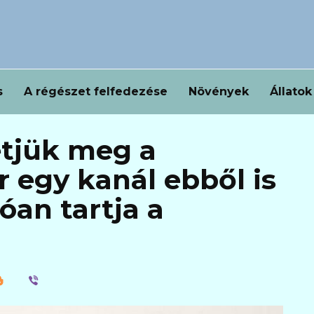
s
A régészet felfedezése
Növények
Állatok
tjük meg a
 egy kanál ebből is
óan tartja a