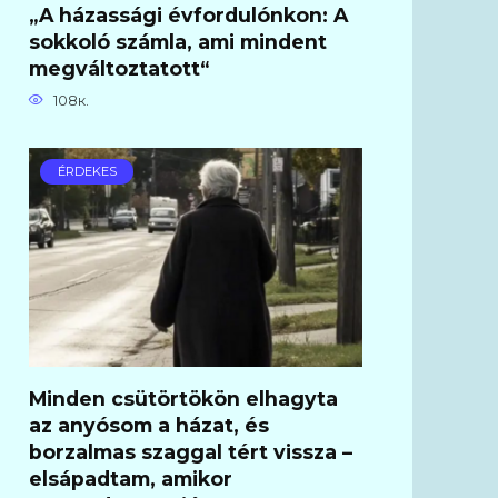
„A házassági évfordulónkon: A
sokkoló számla, ami mindent
megváltoztatott“
108к.
ÉRDEKES
Minden csütörtökön elhagyta
az anyósom a házat, és
borzalmas szaggal tért vissza –
elsápadtam, amikor