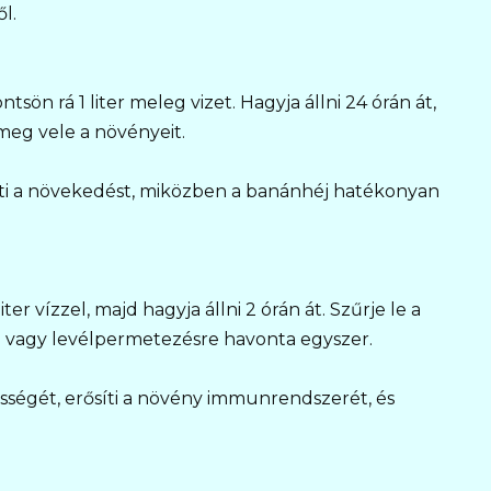
l.
sön rá 1 liter meleg vizet. Hagyja állni 24 órán át,
 meg vele a növényeit.
ti a növekedést, miközben a banánhéj hatékonyan
er vízzel, majd hagyja állni 2 órán át. Szűrje le a
e vagy levélpermetezésre havonta egyszer.
pességét, erősíti a növény immunrendszerét, és