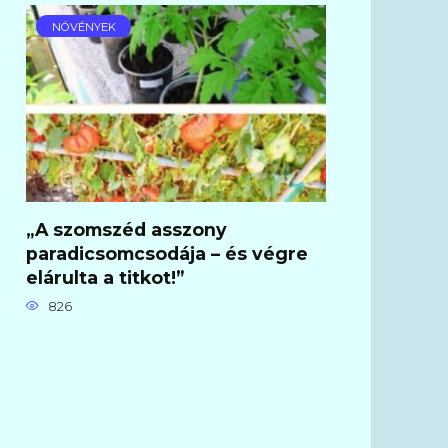
NÖVÉNYEK
„A szomszéd asszony
paradicsomcsodája – és végre
elárulta a titkot!”
826