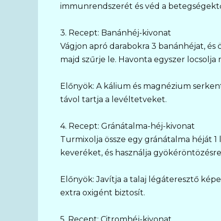
immunrendszerét és véd a betegségektő
3. Recept: Banánhéj-kivonat
Vágjon apró darabokra 3 banánhéjat, és önt
majd szűrje le. Havonta egyszer locsolja
Előnyök: A kálium és magnézium serken
távol tartja a levéltetveket.
4. Recept: Gránátalma-héj-kivonat
Turmixolja össze egy gránátalma héját 1 lit
keveréket, és használja gyökéröntözésr
Előnyök: Javítja a talaj légáteresztő ké
extra oxigént biztosít.
5. Recept: Citromhéj-kivonat