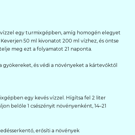
er vízzel egy turmixgépben, amíg homogén elegyet
e. Keverjen 50 ml kivonatot 200 ml vízhez, és öntse
elje meg ezt a folyamatot 21 naponta.
ti a gyökereket, és védi a növényeket a kártevőktől
xgépben egy kevés vízzel. Hígítsa fel 2 liter
áljon belőle 1 csészényit növényenként, 14–21
edésserkentő, erősíti a növények