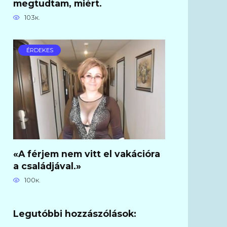
megtudtam, miért.
103к.
ÉRDEKES
«A férjem nem vitt el vakációra
a családjával.»
100к.
Legutóbbi hozzászólások: