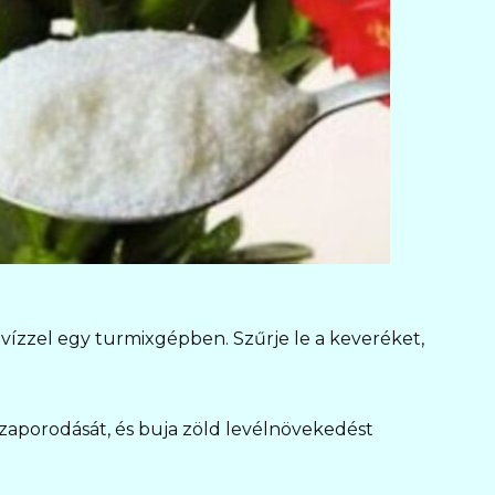
 vízzel egy turmixgépben. Szűrje le a keveréket,
zaporodását, és buja zöld levélnövekedést