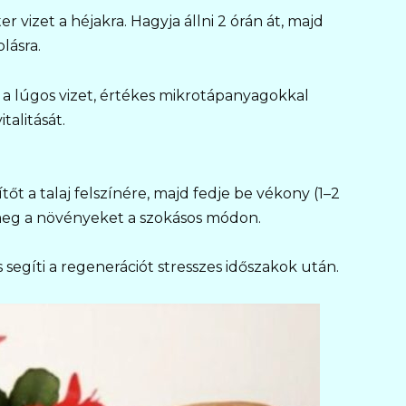
 vizet a héjakra. Hagyja állni 2 órán át, majd
lásra.
 a lúgos vizet, értékes mikrotápanyagokkal
talitását.
t a talaj felszínére, majd fedje be vékony (1–2
 meg a növényeket a szokásos módon.
 segíti a regenerációt stresszes időszakok után.