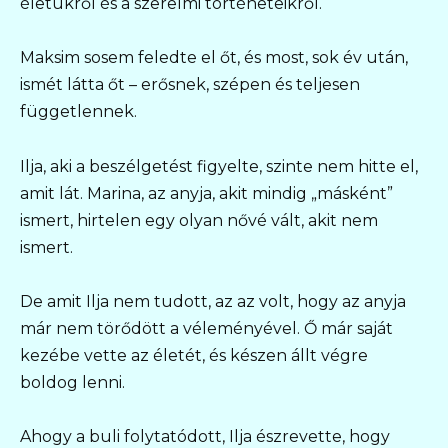
életükről és a szerelmi történeteikről.
Maksim sosem feledte el őt, és most, sok év után,
ismét látta őt – erősnek, szépen és teljesen
függetlennek.
Ilja, aki a beszélgetést figyelte, szinte nem hitte el,
amit lát. Marina, az anyja, akit mindig „másként”
ismert, hirtelen egy olyan nővé vált, akit nem
ismert.
De amit Ilja nem tudott, az az volt, hogy az anyja
már nem törődött a véleményével. Ő már saját
kezébe vette az életét, és készen állt végre
boldog lenni.
Ahogy a buli folytatódott, Ilja észrevette, hogy