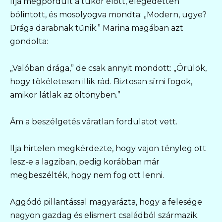
Ilja megpördült a tükör előtt, elégedetten
bólintott, és mosolyogva mondta: „Modern, ugye?
Drága darabnak tűnik.” Marina magában azt
gondolta:
„Valóban drága,” de csak annyit mondott: „Örülök,
hogy tökéletesen illik rád. Biztosan sírni fogok,
amikor látlak az öltönyben.”
Ám a beszélgetés váratlan fordulatot vett.
Ilja hirtelen megkérdezte, hogy vajon tényleg ott
lesz-e a lagziban, pedig korábban már
megbeszélték, hogy nem fog ott lenni.
Aggódó pillantással magyarázta, hogy a felesége
nagyon gazdag és elismert családból származik.