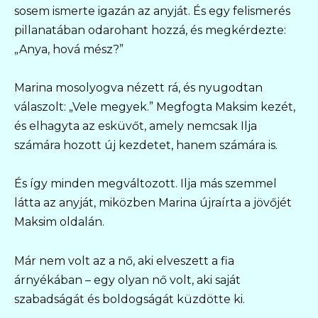
sosem ismerte igazán az anyját. És egy felismerés
pillanatában odarohant hozzá, és megkérdezte:
„Anya, hová mész?”
Marina mosolyogva nézett rá, és nyugodtan
válaszolt: „Vele megyek.” Megfogta Maksim kezét,
és elhagyta az esküvőt, amely nemcsak Ilja
számára hozott új kezdetet, hanem számára is.
És így minden megváltozott. Ilja más szemmel
látta az anyját, miközben Marina újraírta a jövőjét
Maksim oldalán.
Már nem volt az a nő, aki elveszett a fia
árnyékában – egy olyan nő volt, aki saját
szabadságát és boldogságát küzdötte ki.