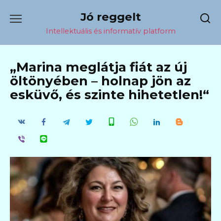
Перейти
Jó reggelt
к
содержанию
Intellektuális és informatív platform
„Marina meglátja fiát az új
öltönyében – holnap jön az
esküvő, és szinte hihetetlen!“