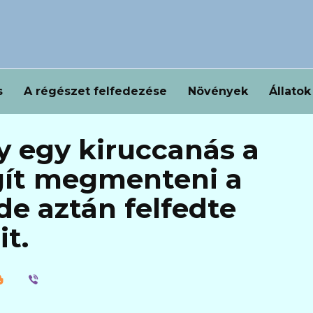
s
A régészet felfedezése
Növények
Állatok
y egy kiruccanás a
ít megmenteni a
e aztán felfedte
it.