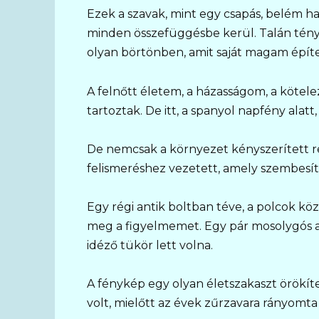
Ezek a szavak, mint egy csapás, belém ha
minden összefüggésbe kerül. Talán tén
olyan börtönben, amit saját magam épít
A felnőtt életem, a házasságom, a kötel
tartoztak. De itt, a spanyol napfény alatt
De nemcsak a környezet kényszerített ref
felismeréshez vezetett, amely szembesít
Egy régi antik boltban téve, a polcok k
meg a figyelmemet. Egy pár mosolygós ar
idéző tükör lett volna.
A fénykép egy olyan életszakaszt örökít
volt, mielőtt az évek zűrzavara rányomta