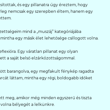
sítottak, és egy pillanatra úgy éreztem, hogy
yleg nemcsak egy szerepben éltem, hanem egy
ettem.
ezettségeim mind a „muszáj” kategóriájába
, mintha egy másik élet lehetősége csillogott volna.
lexióra. Egy váratlan pillanat egy olyan
ett a saját belső elzárkózottságommal.
özött barangolva, egy megfakult fénykép ragadta
cát láttam, mintha egy régi, boldogabb időket
ett meg, amikor még minden egyszerű és tiszta
 volna bélyegét a lelkünkre.