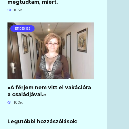
megtudtam, miért.
103к.
ÉRDEKES
«A férjem nem vitt el vakációra
a családjával.»
100к.
Legutóbbi hozzászólások: