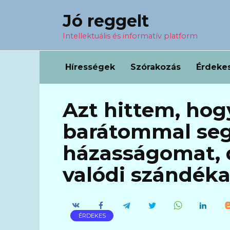
Перейти
Jó reggelt
к
содержанию
Intellektuális és informatív platform
Hírességek
Szórakozás
Érdeke
Azt hittem, hog
barátommal seg
házasságomat, d
valódi szándéka
ÉRDEKES