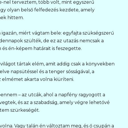
e-nel terveztem, több volt, mint egyszerű
y olyan belső felfedezés kezdete, amely
nek hittem.
 igazán, miért vágtam bele: egyfajta szükségszerű
ndennapok szülték, de ez az utazás nemcsak a
m és én-képem határait is feszegette.
 világot tártak elém, amit addig csak a könyvekben
telve napsütéssel és a tenger sósságával, a
 elmémet akarta volna kiüríteni.
bennem – az utcák, ahol a napfény ragyogott a
egtek, és az a szabadság, amely végre lehetővé
etem szürkeségét.
volna. Vagy talán én változtam meg, és ő csupán a