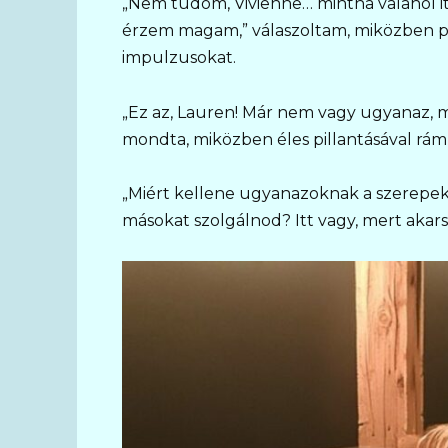
„Nem tudom, Vivienne… mintha valahol i
érzem magam,” válaszoltam, miközben 
impulzusokat.
„Ez az, Lauren! Már nem vagy ugyanaz, mi
mondta, miközben éles pillantásával rám
„Miért kellene ugyanazoknak a szerepe
másokat szolgálnod? Itt vagy, mert akars