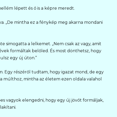
ellém lépett és ő is a képre meredt.
va. „De mintha ez a fénykép meg akarna mondani
nte simogatta a lelkemet. „Nem csak az vagy, amit
 évek formáltak belőled. És most dönthetsz, hogy
lsz egy új úton.”
ém. Egy részéről tudtam, hogy igazat mond, de egy
 múlthoz, mintha az életem ezen oldala valahol
s vagyok elengedni, hogy egy új jövőt formáljak,
akítani.