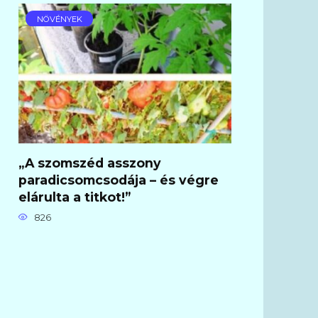
NÖVÉNYEK
„A szomszéd asszony
paradicsomcsodája – és végre
elárulta a titkot!”
826