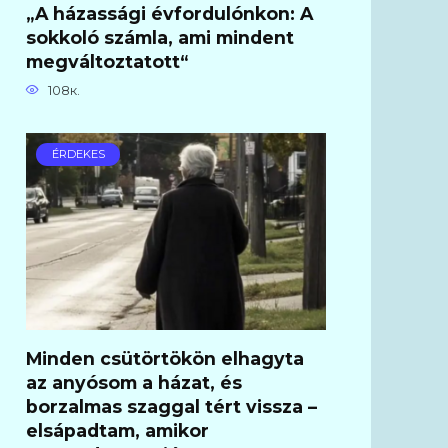
„A házassági évfordulónkon: A
sokkoló számla, ami mindent
megváltoztatott“
108к.
ÉRDEKES
Minden csütörtökön elhagyta
az anyósom a házat, és
borzalmas szaggal tért vissza –
elsápadtam, amikor