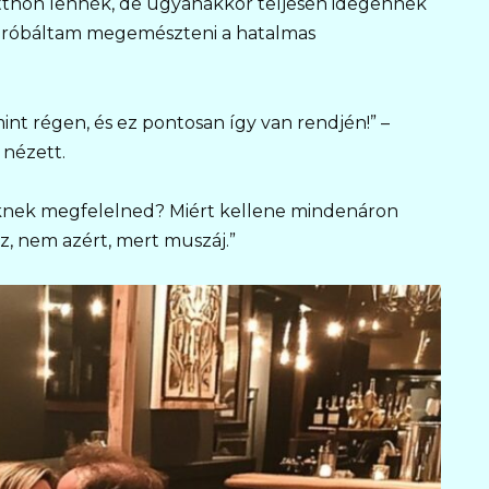
tthon lennék, de ugyanakkor teljesen idegennek
próbáltam megemészteni a hatalmas
nt régen, és ez pontosan így van rendjén!” –
 nézett.
knek megfelelned? Miért kellene mindenáron
z, nem azért, mert muszáj.”