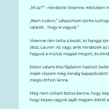
„Mi az?” – kérdezte Vivienne, miközben m
„Nem tudom,” válaszoltam szinte suttog
valamit… hogy ki vagyok.”
Vivienne rám tette a kezét, és hangja szi
látsz, Lauren. Az vagy, amit mindezek az
hagyod a múltat magad mögött, és elindu
Ekkor valami éles fájdalom hasított bel
másik részem még mindig kapaszkodott a
mégis otthon lenne.
Még nem voltam biztos benne, hogy képe
hogy képes vagyok saját magam életét al