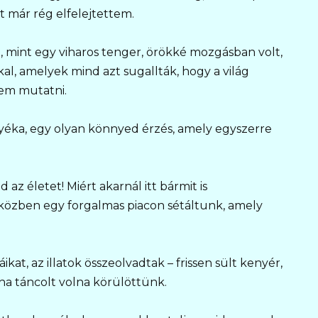
t már rég elfelejtettem.
, mint egy viharos tenger, örökké mozgásban volt,
al, amelyek mind azt sugallták, hogy a világ
kem mutatni.
yéka, egy olyan könnyed érzés, amely egyszerre
az életet! Miért akarnál itt bármit is
közben egy forgalmas piacon sétáltunk, amely
kat, az illatok összeolvadtak – frissen sült kenyér,
tha táncolt volna körülöttünk.