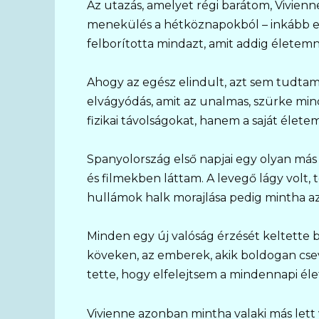
Az utazás, amelyet régi barátom, Vivienn
menekülés a hétköznapokból – inkább eg
felborította mindazt, amit addig életem
Ahogy az egész elindult, azt sem tudtam
elvágyódás, amit az unalmas, szürke mi
fizikai távolságokat, hanem a saját élete
Spanyolország első napjai egy olyan más
és filmekben láttam. A levegő lágy volt, 
hullámok halk morajlása pedig mintha az
Minden egy új valóság érzését keltette 
köveken, az emberek, akik boldogan csev
tette, hogy elfelejtsem a mindennapi él
Vivienne azonban mintha valaki más lett 