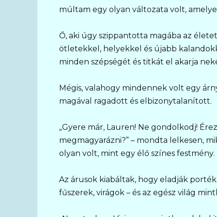
múltam egy olyan változata volt, amelye
Ő, aki úgy szippantotta magába az életet
ötletekkel, helyekkel és újabb kalandokk
minden szépségét és titkát el akarja ne
Mégis, valahogy mindennek volt egy árn
magával ragadott és elbizonytalanított.
„Gyere már, Lauren! Ne gondolkodj! Érezd 
megmagyarázni?” – mondta lelkesen, mi
olyan volt, mint egy élő színes festmény.
Az árusok kiabáltak, hogy eladják portékái
fűszerek, virágok – és az egész világ min