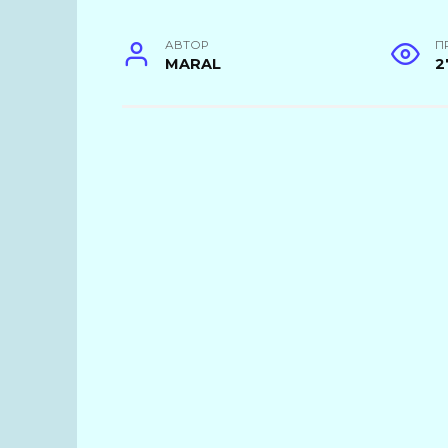
АВТОР
П
MARAL
2