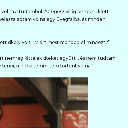
t volna a tüdőmből. Az egész világ összecsuklott
 beleszaladtam volna egy üvegfalba, és minden
tt sikoly volt. „Miért most mondod el mindezt?”
ert nemrég láttalak titeket együtt… és nem tudtam
tenni, mintha semmi sem történt volna.”