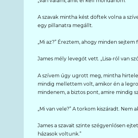
„Van valami, amit el kell mondanom.”
A szavak mintha kést döftek volna a szí
egy pillanatra megállt.
„Mi az?” Éreztem, ahogy minden sejtem f
James mély levegőt vett. „Lisa-ról van szó
A szívem úgy ugrott meg, mintha hirtelen
mindig mellettem volt, amikor én a leg
mindenem, a biztos pont, amire mindig 
„Mi van vele?” A torkom kiszáradt. Nem a
James a szavait szinte szégyenlősen ejte
házasok voltunk.”