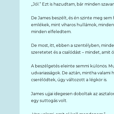
„Jól.” Ezt is hazudtam, bár minden szav
De James beszélt, és én szinte meg sem 
emlékek, mint viharos hullámok, mindent 
minden elfeledtem.
De most, itt, ebben a szentélyben, minde
szeretetet és a csalódást – mindet, amit 
A beszélgetés eleinte semmi különös. M
udvariasságok. De aztán, mintha valami 
cserélődtek, úgy változott a légkör is.
James ujjai idegesen doboltak az asztalon
egy suttogás volt.