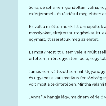
Soha, de soha nem gondoltam volna, hogy 
exférjemmel – és ráadásul még ebben a
Ez volt a mi éttermünk. Itt ünnepeltük a 
mosolyokat, elrejtett suttogásokat. Itt, e
egymást, itt szerettük meg az életet.
És most? Most itt ültem vele, a múlt sze
értettem, miért egyeztem bele, hogy ta
James nem változott semmit. Ugyanúgy m
és ugyanaz a karizmatikus, fensőbbséges
volt most a tekintetében. Mintha valami t
„Anna.” A hangja lágy, majdnem kérlelő v