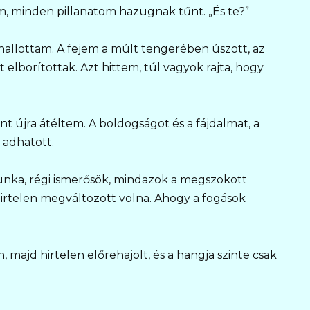
am, minden pillanatom hazugnak tűnt. „És te?”
hallottam. A fejem a múlt tengerében úszott, az
elborítottak. Azt hittem, túl vagyok rajta, hogy
nt újra átéltem. A boldogságot és a fájdalmat, a
ő adhatott.
unka, régi ismerősök, mindazok a megszokott
hirtelen megváltozott volna. Ahogy a fogások
, majd hirtelen előrehajolt, és a hangja szinte csak