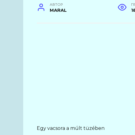
АВТОР
П
MARAL
1
Egy vacsora a múlt tüzében