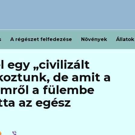
s
A régészet felfedezése
Növények
Állatok
 egy „civilizált
lkoztunk, de amit a
őmről a fülembe
tta az egész