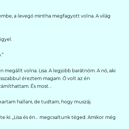
vembe, a levegő mintha megfagyott volna. A világ
igyel.
.”
 megállt volna. Lisa. A legjobb barátnőm. A nő, aki
rosszabbul éreztem magam. Ő volt az én
számíthattam. És most…
kartam hallani, de tudtam, hogy muszáj.
tte ki: „Lisa és én… megcsaltunk téged. Amikor még