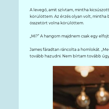
A levegő, amit szívtam, mintha kicsúszot
körülöttem. Az érzés olyan volt, mintha
összetört volna körülöttem.
„Mi?” A hangom majdnem csak egy elfojto
James fáradtan ráncolta a homlokát. „M
tovább hazudni. Nem bírtam tovább úgy 