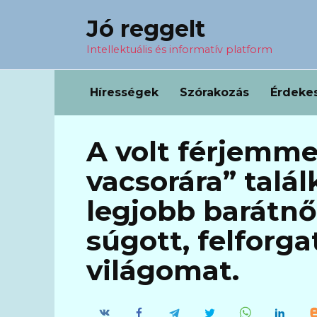
Перейти
Jó reggelt
к
содержанию
Intellektuális és informatív platform
Hírességek
Szórakozás
Érdeke
A volt férjemmel
vacsorára” talá
legjobb barátn
súgott, felforga
világomat.