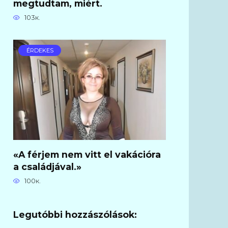
megtudtam, miért.
103к.
ÉRDEKES
«A férjem nem vitt el vakációra
a családjával.»
100к.
Legutóbbi hozzászólások: