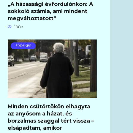
„A házassági évfordulónkon: A
sokkoló számla, ami mindent
megváltoztatott“
108к.
ÉRDEKES
Minden csütörtökön elhagyta
az anyósom a házat, és
borzalmas szaggal tért vissza –
elsápadtam, amikor