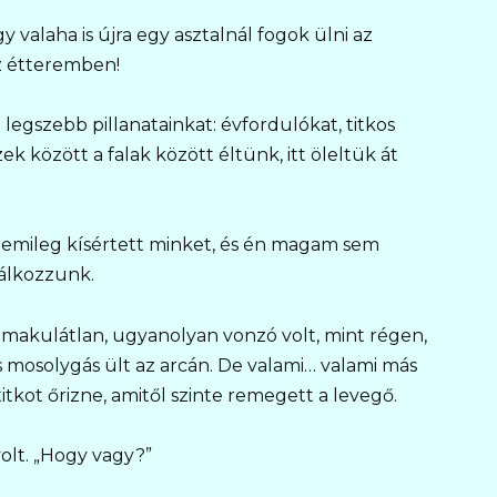
valaha is újra egy asztalnál fogok ülni az
z étteremben!
legszebb pillanatainkat: évfordulókat, titkos
zek között a falak között éltünk, itt öleltük át
llemileg kísértett minket, és én magam sem
lálkozzunk.
akulátlan, ugyanolyan vonzó volt, mint régen,
 mosolygás ült az arcán. De valami… valami más
itkot őrizne, amitől szinte remegett a levegő.
olt. „Hogy vagy?”