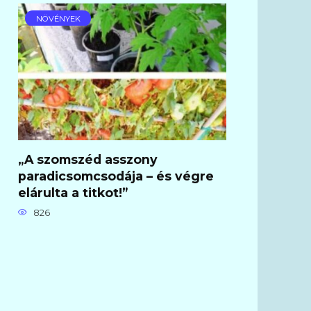
NÖVÉNYEK
„A szomszéd asszony
paradicsomcsodája – és végre
elárulta a titkot!”
826