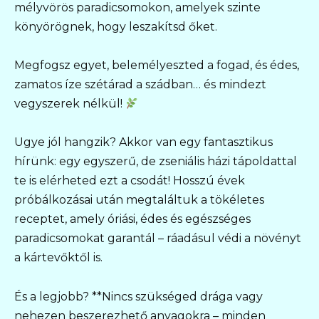
mélyvörös paradicsomokon, amelyek szinte
könyörögnek, hogy leszakítsd őket.
Megfogsz egyet, belemélyeszted a fogad, és édes,
zamatos íze szétárad a szádban… és mindezt
vegyszerek nélkül!
Ugye jól hangzik? Akkor van egy fantasztikus
hírünk: egy egyszerű, de zseniális házi tápoldattal
te is elérheted ezt a csodát! Hosszú évek
próbálkozásai után megtaláltuk a tökéletes
receptet, amely óriási, édes és egészséges
paradicsomokat garantál – ráadásul védi a növényt
a kártevőktől is.
És a legjobb? **Nincs szükséged drága vagy
nehezen beszerezhető anyagokra – minden