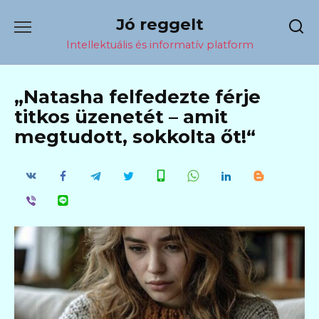
Перейти
Jó reggelt
к
содержанию
Intellektuális és informatív platform
„Natasha felfedezte férje
titkos üzenetét – amit
megtudott, sokkolta őt!“