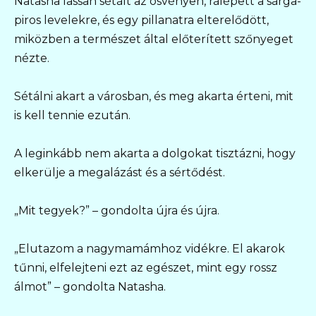
Natasha lassan sétált az ösvényen, rálépett a sárga-
piros levelekre, és egy pillanatra elterelődött,
miközben a természet által előterített szőnyeget
nézte.
Sétálni akart a városban, és meg akarta érteni, mit
is kell tennie ezután.
A leginkább nem akarta a dolgokat tisztázni, hogy
elkerülje a megalázást és a sértődést.
„Mit tegyek?” – gondolta újra és újra.
„Elutazom a nagymamámhoz vidékre. El akarok
tűnni, elfelejteni ezt az egészet, mint egy rossz
álmot” – gondolta Natasha.