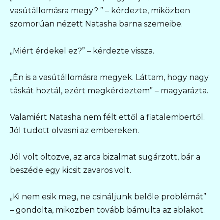
vasútállomásra megy? ” – kérdezte, miközben
szomorúan nézett Natasha barna szemeibe.
„Miért érdekel ez?” – kérdezte vissza.
„Én is a vasútállomásra megyek. Láttam, hogy nagy
táskát hoztál, ezért megkérdeztem” – magyarázta.
Valamiért Natasha nem félt ettől a fiatalembertől.
Jól tudott olvasni az embereken.
Jól volt öltözve, az arca bizalmat sugárzott, bár a
beszéde egy kicsit zavaros volt.
„Ki nem esik meg, ne csináljunk belőle problémát”
– gondolta, miközben tovább bámulta az ablakot.