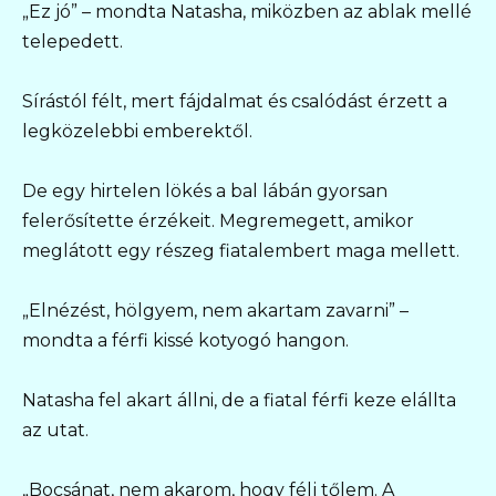
„Ez jó” – mondta Natasha, miközben az ablak mellé
telepedett.
Sírástól félt, mert fájdalmat és csalódást érzett a
legközelebbi emberektől.
De egy hirtelen lökés a bal lábán gyorsan
felerősítette érzékeit. Megremegett, amikor
meglátott egy részeg fiatalembert maga mellett.
„Elnézést, hölgyem, nem akartam zavarni” –
mondta a férfi kissé kotyogó hangon.
Natasha fel akart állni, de a fiatal férfi keze elállta
az utat.
„Bocsánat, nem akarom, hogy félj tőlem. A