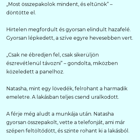
„Most összepakolok mindent, és eltűnök” –
döntötte el.
Hirtelen megfordult és gyorsan elindult hazafelé.
Gyorsan lépkedett, a szíve egyre hevesebben vert.
„Csak ne ébredjen fel, csak sikerüljön
észrevétlenül távozni” – gondolta, miközben
közeledett a panelhoz.
Natasha, mint egy lövedék, felrohant a harmadik
emeletre. A lakásban teljes csend uralkodott.
A férje még aludt a munkája után. Natasha
gyorsan összepakolt, vette a telefonját, ami már
szépen feltöltődött, és szinte rohant ki a lakásból.