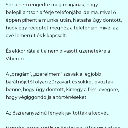
Soha nem engedte meg magának, hogy
belepillantson a férje telefonjába, de ma, mivel ő
éppen pihent a munka után, Natasha úgy döntött,
hogy egy receptet megnéz a telefonján, mivel az
övé lemerült és kikapcsolt.
És ekkor rátalált a nem olvasott üzenetekre a
Viberen.
A „drágám”, „szerelmem” szavak a legjobb
barátnőjétől olyan zűrzavart és sokkot okoztak
benne, hogy úgy döntött, kimegy a friss levegőre,
hogy végiggondolja a történéseket.
Az őszi aranyszínű fények javították a kedvét.