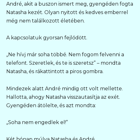
André, akit a buszon ismert meg, gyengéden fogta
Natasha kezét. Olyan nyitott és kedves emberrel
még nem találkozott életében.
A kapcsolatuk gyorsan fejlődött.
„Ne hívj már soha többé. Nem fogom felvenni a
telefont. Szeretlek, és te is szeretsz” – mondta
Natasha, és rákattintott a piros gombra.
Mindezek alatt André mindig ott volt mellette.
Hallotta, ahogy Natasha visszautasítja az exét.
Gyengéden átölelte, és azt mondta:
„Soha nem engedlek el!”
Két hónap múlva Natasha és André