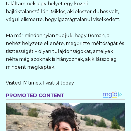
találtam neki egy helyet egy közeli
hajléktalanszállón. Miklós, aki először dühös volt,
végül elismerte, hogy igazságtalanul viselkedett.
Ma már mindannyian tudjuk, hogy Roman, a
nehéz helyzete ellenére, megőrizte méltóságát és
tisztességét – olyan tulajdonságokat, amelyek
néha még azoknak is hiányoznak, akik látszólag
mindent megkaptak.
Visited 17 times, 1 visit(s) today