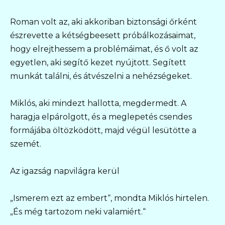
Roman volt az, aki akkoriban biztonsági őrként
észrevette a kétségbeesett próbálkozásaimat,
hogy elrejthessem a problémáimat, és ő volt az
egyetlen, aki segítő kezet nyújtott. Segített
munkát találni, és átvészelni a nehézségeket.
Miklós, aki mindezt hallotta, megdermedt. A
haragja elpárolgott, és a meglepetés csendes
formájába öltözködött, majd végül lesütötte a
szemét.
Az igazság napvilágra kerül
„Ismerem ezt az embert“, mondta Miklós hirtelen.
„És még tartozom neki valamiért.“