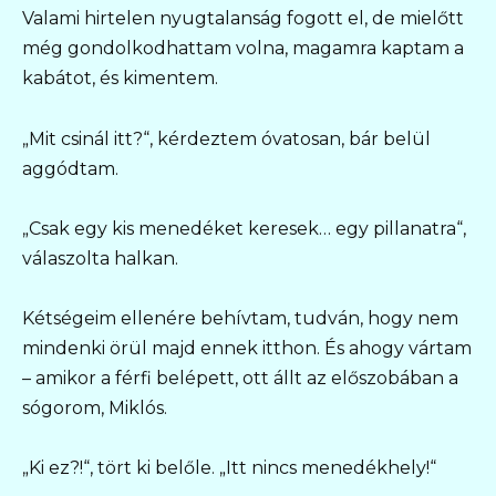
Valami hirtelen nyugtalanság fogott el, de mielőtt
még gondolkodhattam volna, magamra kaptam a
kabátot, és kimentem.
„Mit csinál itt?“, kérdeztem óvatosan, bár belül
aggódtam.
„Csak egy kis menedéket keresek… egy pillanatra“,
válaszolta halkan.
Kétségeim ellenére behívtam, tudván, hogy nem
mindenki örül majd ennek itthon. És ahogy vártam
– amikor a férfi belépett, ott állt az előszobában a
sógorom, Miklós.
„Ki ez?!“, tört ki belőle. „Itt nincs menedékhely!“