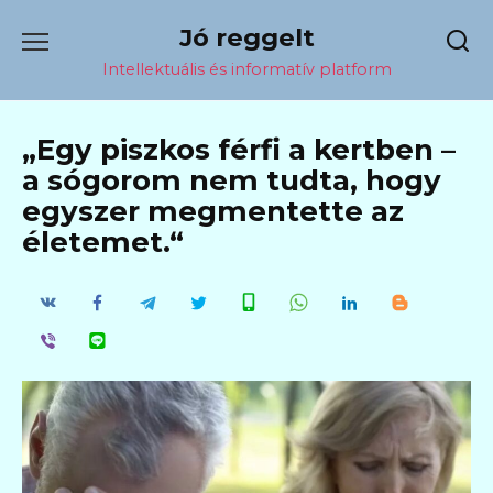
Перейти
Jó reggelt
к
содержанию
Intellektuális és informatív platform
„Egy piszkos férfi a kertben –
a sógorom nem tudta, hogy
egyszer megmentette az
életemet.“