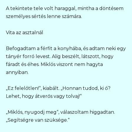
A tekintete tele volt haraggal, mintha a döntésem
személyes sértés lenne számára.
Vita az asztalnál
Befogadtam a férfit a konyhába, és adtam neki egy
tányér forró levest. Alig beszélt, látszott, hogy
fáradt és éhes. Miklós viszont nem hagyta
annyiban.
„Ez felelőtlen!“, kiabált. „Honnan tudod, ki ő?
Lehet, hogy átverős vagy tolvaj!“
„Miklós, nyugodj meg“, válaszoltam higgadtan.
„Segítségre van szüksége.“