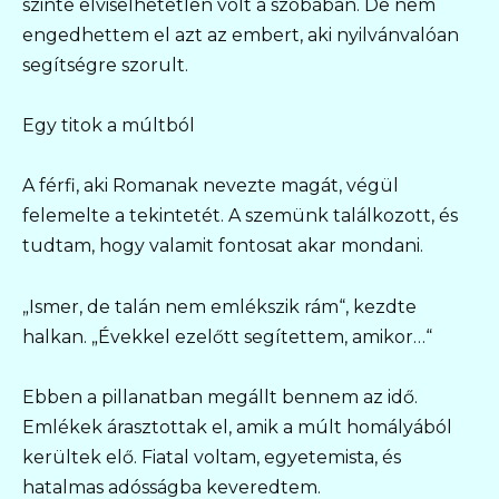
szinte elviselhetetlen volt a szobában. De nem
engedhettem el azt az embert, aki nyilvánvalóan
segítségre szorult.
Egy titok a múltból
A férfi, aki Romanak nevezte magát, végül
felemelte a tekintetét. A szemünk találkozott, és
tudtam, hogy valamit fontosat akar mondani.
„Ismer, de talán nem emlékszik rám“, kezdte
halkan. „Évekkel ezelőtt segítettem, amikor…“
Ebben a pillanatban megállt bennem az idő.
Emlékek árasztottak el, amik a múlt homályából
kerültek elő. Fiatal voltam, egyetemista, és
hatalmas adósságba keveredtem.