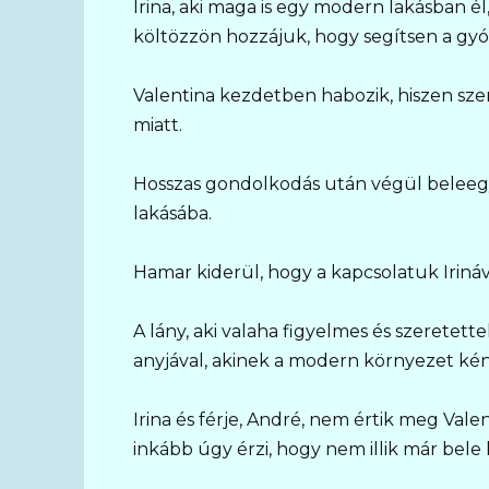
Irina, aki maga is egy modern lakásban él,
költözzön hozzájuk, hogy segítsen a gy
Valentina kezdetben habozik, hiszen szer
miatt.
Hosszas gondolkodás után végül beleegye
lakásába.
Hamar kiderül, hogy a kapcsolatuk Iriná
A lány, aki valaha figyelmes és szeretett
anyjával, akinek a modern környezet ké
Irina és férje, André, nem értik meg Valen
inkább úgy érzi, hogy nem illik már bele 