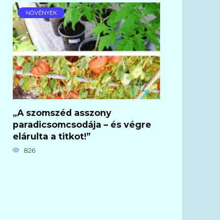
NÖVÉNYEK
„A szomszéd asszony
paradicsomcsodája – és végre
elárulta a titkot!”
826