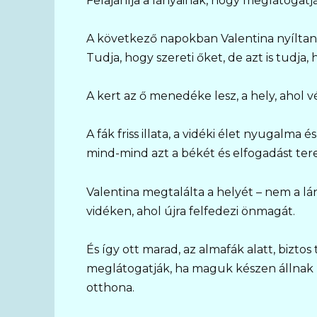
Felajánlja a lányainak, hogy meglátogatjá
A következő napokban Valentina nyíltan b
Tudja, hogy szereti őket, de azt is tudja, h
A kert az ő menedéke lesz, a hely, ahol v
A fák friss illata, a vidéki élet nyugalm
mind-mind azt a békét és elfogadást tere
Valentina megtalálta a helyét – nem a lá
vidéken, ahol újra felfedezi önmagát.
És így ott marad, az almafák alatt, bizto
meglátogatják, ha maguk készen állnak rá
otthona.