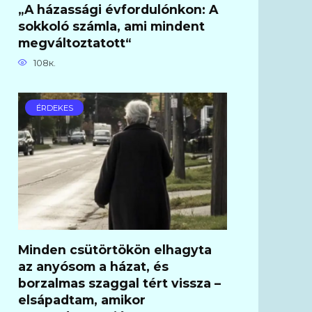
„A házassági évfordulónkon: A
sokkoló számla, ami mindent
megváltoztatott“
108к.
ÉRDEKES
Minden csütörtökön elhagyta
az anyósom a házat, és
borzalmas szaggal tért vissza –
elsápadtam, amikor