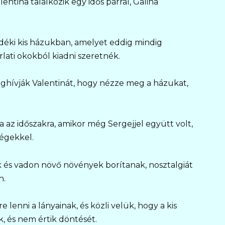
ntina találkozik egy idős párral, Galina
idéki kis házukban, amelyet eddig mindig
lati okokból kiadni szeretnék.
hívják Valentinát, hogy nézze meg a házukat,
ra az időszakra, amikor még Sergejjel együtt volt,
ségekkel.
fák és vadon növő növények borítanak, nosztalgiát
n.
lenni a lányainak, és közli velük, hogy a kis
ak, és nem értik döntését.