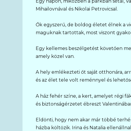
Egy napon, miközben a parkban sétál, Vale
Mihailovnával és Nikolai Petrovicsal.
Ők egyszerű, de boldog életet élnek a v
maguknak tartottak, most viszont gyakor
Egy kellemes beszélgetést követően meg
amely közel van.
A hely emlékezteti őt saját otthonára, ar
és az élet tele volt reménnyel és lehető
A ház fehér színe, a kert, amelyet régi 
és biztonságérzetet ébreszt Valentinába
Eldönti, hogy nem akar már többé terhére 
házba költözik. Irina és Natalia ellenálln