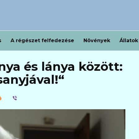
s
A régészet felfedezése
Növények
Állatok
nya és lánya között:
sanyjával!“