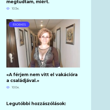
megtudtam, miért.
103к.
ÉRDEKES
«A férjem nem vitt el vakációra
a családjával.»
100к.
Legutóbbi hozzászólások: