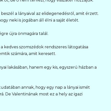
k őt, de ő nem tervezi, hogy visszatér hozzájuk.
eszél a lányaival az elidegenedésről, amit érzett.
ogy neki is jogában áll élni a saját életét.
égre újra önmagára talál.
a és a kedves szomszédok rendszeres látogatása
mtik számára, amit keresett.
nyai lakásában, hanem egy kis, egyszerű házban a
s tudatában annak, hogy egy nap a lányai ismét
. De Valentinának most ez a hely az igazi