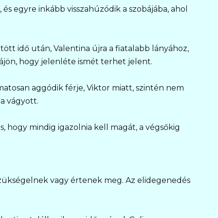
k, és egyre inkább visszahúzódik a szobájába, ahol
tött idő után, Valentina újra a fiatalabb lányához,
ájön, hogy jelenléte ismét terhet jelent.
amatosan aggódik férje, Viktor miatt, szintén nem
a vágyott.
, hogy mindig igazolnia kell magát, a végsőkig
szükségelnek vagy értenek meg. Az elidegenedés