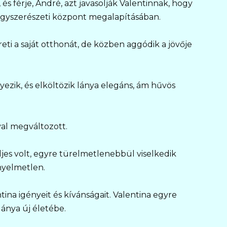
 és férje, André, azt javasolják Valentinnak, hogy
ógyszerészeti központ megalapításában.
eti a saját otthonát, de közben aggódik a jövője
zik, és elköltözik lánya elegáns, ám hűvös
val megváltozott.
eljes volt, egyre türelmetlenebbül viselkedik
nyelmetlen.
tina igényeit és kívánságait. Valentina egyre
lánya új életébe.