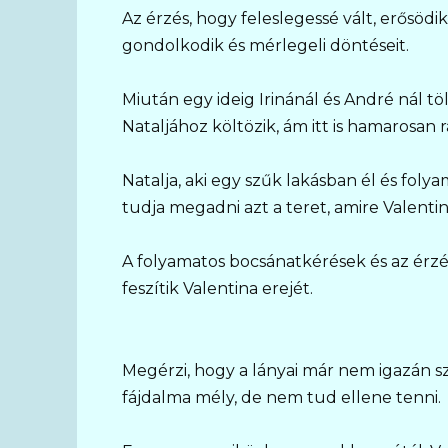
Az érzés, hogy feleslegessé vált, erősödi
gondolkodik és mérlegeli döntéseit.
Miután egy ideig Irinánál és André nál töl
Nataljához költözik, ám itt is hamarosan r
Natalja, aki egy szűk lakásban él és foly
tudja megadni azt a teret, amire Valentin
A folyamatos bocsánatkérések és az érzés
feszítik Valentina erejét.
Megérzi, hogy a lányai már nem igazán 
fájdalma mély, de nem tud ellene tenni.