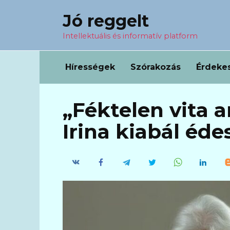
Перейти
Jó reggelt
к
содержанию
Intellektuális és informatív platform
Hírességek
Szórakozás
Érdeke
„Féktelen vita a
Irina kiabál éde