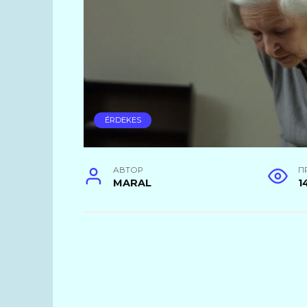
ÉRDEKES
АВТОР
П
MARAL
1