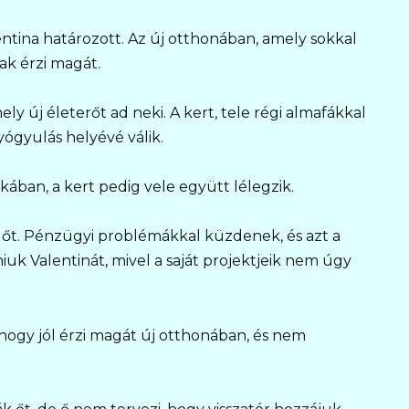
ntina határozott. Az új otthonában, amely sokkal
ak érzi magát.
y új életerőt ad neki. A kert, tele régi almafákkal
gyógyulás helyévé válik.
kában, a kert pedig vele együtt lélegzik.
 őt. Pénzügyi problémákkal küzdenek, és azt a
iuk Valentinát, mivel a saját projektjeik nem úgy
hogy jól érzi magát új otthonában, és nem